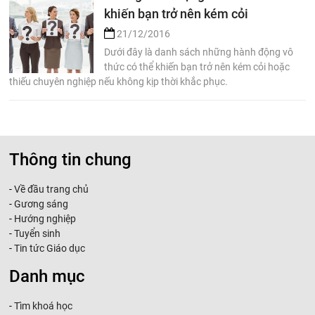
khiến bạn trở nên kém cỏi
21/12/2016
Dưới đây là danh sách những hành động vô
thức có thể khiến bạn trở nên kém cỏi hoặc
thiếu chuyên nghiệp nếu không kịp thời khắc phục.
Thông tin chung
-
Về đầu trang chủ
-
Gương sáng
-
Hướng nghiệp
-
Tuyển sinh
-
Tin tức Giáo dục
Danh mục
-
Tìm khoá học