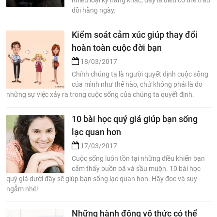
nhiều loại kỹ năng khác, đây là điều có thể trau
dồi hằng ngày.
Kiểm soát cảm xúc giúp thay đổi
hoàn toàn cuộc đời bạn
18/03/2017
Chính chúng ta là người quyết định cuộc sống
của mình như thế nào, chứ không phải là do
những sự việc xảy ra trong cuộc sống của chúng ta quyết định.
10 bài học quý giá giúp bạn sống
lạc quan hơn
17/03/2017
Cuộc sống luôn tồn tại những điều khiến bạn
cảm thấy buồn bã và sầu muộn. 10 bài học
quý giá dưới đây sẽ giúp bạn sống lạc quan hơn. Hãy đọc và suy
ngẫm nhé!
Những hành động vô thức có thể