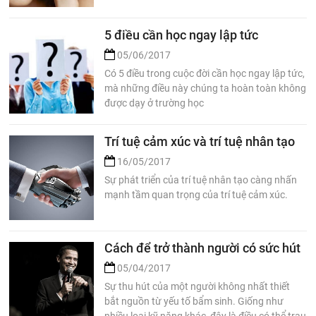
5 điều cần học ngay lập tức
05/06/2017
Có 5 điều trong cuộc đời cần học ngay lập tức,
mà những điều này chúng ta hoàn toàn không
được dạy ở trường học
Trí tuệ cảm xúc và trí tuệ nhân tạo
16/05/2017
Sự phát triển của trí tuệ nhân tạo càng nhấn
mạnh tầm quan trọng của trí tuệ cảm xúc.
Cách để trở thành người có sức hút
05/04/2017
Sự thu hút của một người không nhất thiết
bắt nguồn từ yếu tố bẩm sinh. Giống như