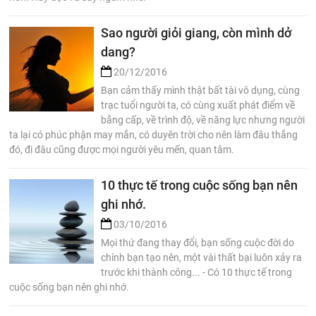
Sao người giỏi giang, còn mình dở
dang?
20/12/2016
Bạn cảm thấy mình thật bất tài vô dụng, cùng
trạc tuổi người ta, có cùng xuất phát điểm về
bằng cấp, về trình độ, về năng lực nhưng người
ta lại có phúc phận may mắn, có duyên trời cho nên làm đâu thắng
đó, đi đâu cũng được mọi người yêu mến, quan tâm.
10 thực tế trong cuộc sống bạn nên
ghi nhớ.
03/10/2016
Mọi thứ đang thay đổi, bạn sống cuộc đời do
chính bạn tạo nên, một vài thất bại luôn xảy ra
trước khi thành công... - Có 10 thực tế trong
cuộc sống bạn nên ghi nhớ.