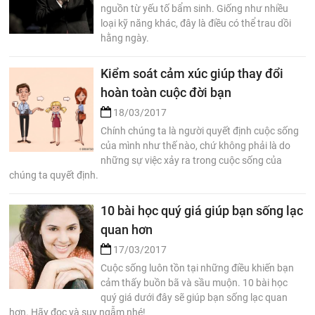
nguồn từ yếu tố bẩm sinh. Giống như nhiều
loại kỹ năng khác, đây là điều có thể trau dồi
hằng ngày.
Kiểm soát cảm xúc giúp thay đổi
hoàn toàn cuộc đời bạn
18/03/2017
Chính chúng ta là người quyết định cuộc sống
của mình như thế nào, chứ không phải là do
những sự việc xảy ra trong cuộc sống của
chúng ta quyết định.
10 bài học quý giá giúp bạn sống lạc
quan hơn
17/03/2017
Cuộc sống luôn tồn tại những điều khiến bạn
cảm thấy buồn bã và sầu muộn. 10 bài học
quý giá dưới đây sẽ giúp bạn sống lạc quan
hơn. Hãy đọc và suy ngẫm nhé!