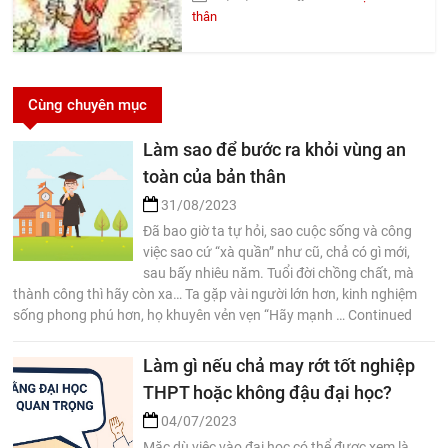
thân
Cùng chuyên mục
Làm sao để bước ra khỏi vùng an
toàn của bản thân
31/08/2023
Đã bao giờ ta tự hỏi, sao cuộc sống và công
việc sao cứ “xà quần” như cũ, chả có gì mới,
sau bấy nhiêu năm. Tuổi đời chồng chất, mà
thành công thì hãy còn xa… Ta gặp vài người lớn hơn, kinh nghiệm
sống phong phú hơn, họ khuyên vẻn vẹn “Hãy mạnh … Continued
Làm gì nếu chả may rớt tốt nghiệp
THPT hoặc không đậu đại học?
04/07/2023
Mặc dù việc vào đại học có thể được xem là