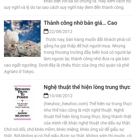
khác biệt với đa số chúng ta. Hãy xem cách họ
suy nghĩ và lý do tại sao cách suy nghĩ này đem đến thành công.
Thành công nhờ bán giá… Cao
22/08/2012
Trước nay, bán hàng muốn đắt khách phải cố
gắng hạ giá thấp để hút người mua. Nhưng
trong thương trường đầy biến hoá có người lại
làm ngược lại, thành công nhờ đưa ra giá bán
cao ngất ngưởng. Dưới đây là chiêu thức của ông chủ quán cà phê
Agriato ở Tokyo.
Nghệ thuật thể hiện lòng trung thực
10/08/2012
(hieuhoc_hieuhoc.com) Thể hiện sự trung thực
như thế nào cũng là một nghệ thuật. Nghệ
thuật thể hiện lòng trung thực, lòng thành thật
của mình rất khác nghệ thuật che dấu sự thật.
Chớ nói dối, chớ khéo mồm, khéo miệng, khéo ứng xử để giấu sự
thật. Bởi không ai có thể giấu được sự thật, không sớm thì muộn, có