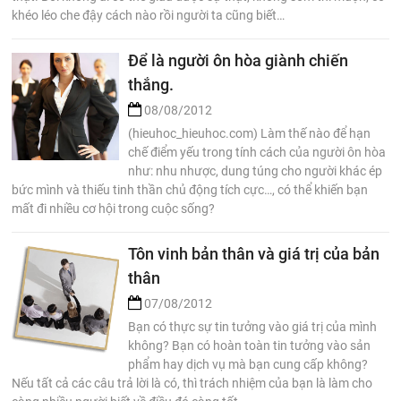
khéo léo che đậy cách nào rồi người ta cũng biết…
Để là người ôn hòa giành chiến
thắng.
08/08/2012
(hieuhoc_hieuhoc.com) Làm thế nào để hạn
chế điểm yếu trong tính cách của người ôn hòa
như: nhu nhược, dung túng cho người khác ép
bức mình và thiếu tinh thần chủ động tích cực…, có thể khiến bạn
mất đi nhiều cơ hội trong cuộc sống?
Tôn vinh bản thân và giá trị của bản
thân
07/08/2012
Bạn có thực sự tin tưởng vào giá trị của mình
không? Bạn có hoàn toàn tin tưởng vào sản
phẩm hay dịch vụ mà bạn cung cấp không?
Nếu tất cả các câu trả lời là có, thì trách nhiệm của bạn là làm cho