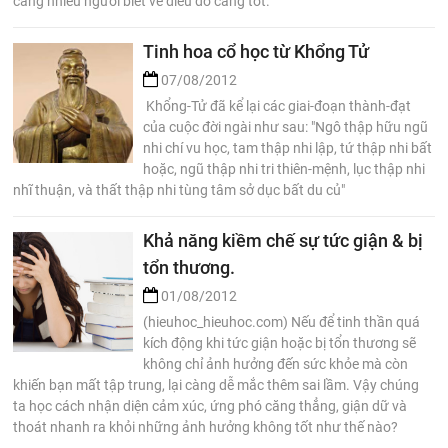
càng nhiều người biết về điều đó càng tốt.
Tinh hoa cổ học từ Khổng Tử
07/08/2012
Khổng-Tử đã kể lại các giai-đoạn thành-đạt
của cuộc đời ngài như sau: "Ngô thập hữu ngũ
nhi chí vu học, tam thập nhi lập, tứ thập nhi bất
hoặc, ngũ thập nhi tri thiên-mệnh, lục thập nhi
nhĩ thuận, và thất thập nhi tùng tâm sở dục bất du củ"
Khả năng kiềm chế sự tức giận & bị
tổn thương.
01/08/2012
(hieuhoc_hieuhoc.com) Nếu để tinh thần quá
kích động khi tức giận hoặc bị tổn thương sẽ
không chỉ ảnh hưởng đến sức khỏe mà còn
khiến bạn mất tập trung, lại càng dễ mắc thêm sai lầm. Vậy chúng
ta học cách nhận diện cảm xúc, ứng phó căng thẳng, giận dữ và
thoát nhanh ra khỏi những ảnh hưởng không tốt như thế nào?