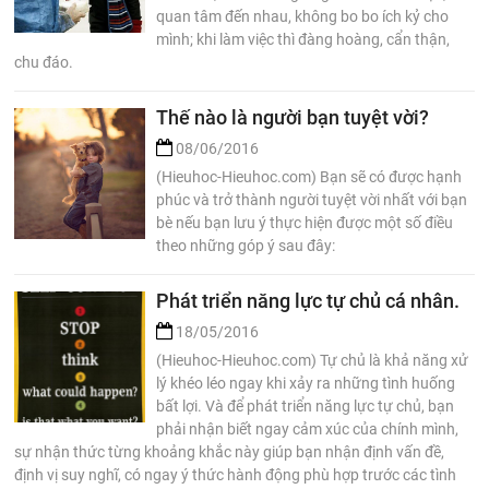
quan tâm đến nhau, không bo bo ích kỷ cho
mình; khi làm việc thì đàng hoàng, cẩn thận,
chu đáo.
Thế nào là người bạn tuyệt vời?
08/06/2016
(Hieuhoc-Hieuhoc.com) Bạn sẽ có được hạnh
phúc và trở thành người tuyệt vời nhất với bạn
bè nếu bạn lưu ý thực hiện được một số điều
theo những góp ý sau đây:
Phát triển năng lực tự chủ cá nhân.
18/05/2016
(Hieuhoc-Hieuhoc.com) Tự chủ là khả năng xử
lý khéo léo ngay khi xảy ra những tình huống
bất lợi. Và để phát triển năng lực tự chủ, bạn
phải nhận biết ngay cảm xúc của chính mình,
sự nhận thức từng khoảng khắc này giúp bạn nhận định vấn đề,
định vị suy nghĩ, có ngay ý thức hành động phù hợp trước các tình