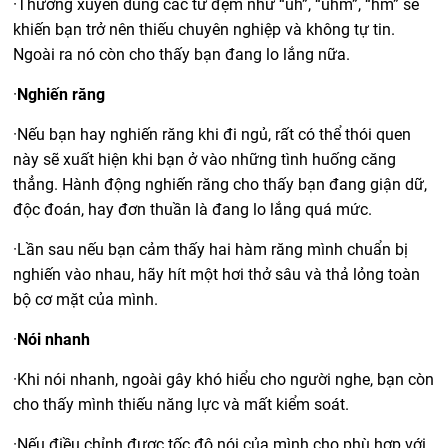
·
Thường xuyên dùng các từ đệm như “uh”, “uhm”, “hm” sẽ
khiến bạn trở nên thiếu chuyên nghiệp và không tự tin.
Ngoài ra nó còn cho thấy bạn đang lo lắng nữa.
·
Nghiến răng
·
Nếu bạn hay nghiến răng khi đi ngủ, rất có thể thói quen
này sẽ xuất hiện khi bạn ở vào những tình huống căng
thẳng. Hành động nghiến răng cho thấy bạn đang giận dữ,
độc đoán, hay đơn thuần là đang lo lắng quá mức.
·
Lần sau nếu bạn cảm thấy hai hàm răng mình chuẩn bị
nghiến vào nhau, hãy hít một hơi thở sâu và thả lỏng toàn
bộ cơ mặt của mình.
·
Nói nhanh
·
Khi nói nhanh, ngoài gây khó hiểu cho người nghe, bạn còn
cho thấy mình thiếu năng lực và mất kiểm soát.
·
Nếu điều chỉnh được tốc độ nói của mình cho phù hợp với