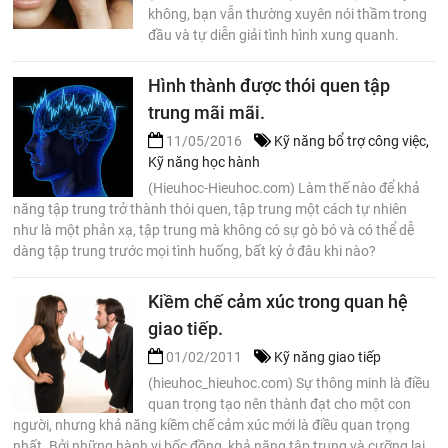
không, bạn vẫn thường xuyên nói thầm trong
đầu và tự diễn giải tình hình xung quanh.
Hình thành được thói quen tập
trung mãi mãi.
11/05/2016
Kỹ năng bổ trợ công việc
,
Kỹ năng học hành
(Hieuhoc-Hieuhoc.com) Làm thế nào để khả
năng tập trung trở thành thói quen, tập trung một cách tự nhiên
như là một phản xạ, tập trung mà không có sự gò bó và có thể dễ
dàng tập trung trước mọi tình huống, bất kỳ ở đâu khi nào?
Kiềm chế cảm xúc trong quan hệ
giao tiếp.
01/02/2011
Kỹ năng giao tiếp
(hieuhoc_hieuhoc.com) Sự thông minh là điều
quan trọng tạo nên thành đạt cho một con
người, nhưng khả năng kiềm chế cảm xúc mới là điều quan trọng
nhất. Bởi những hành vi bốc đồng, khả năng tập trung và cưỡng lại