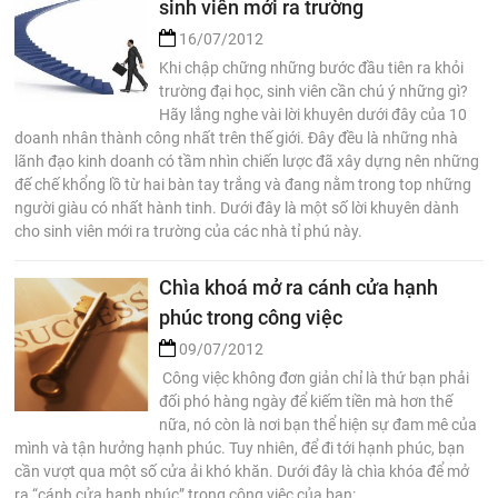
sinh viên mới ra trường
16/07/2012
Khi chập chững những bước đầu tiên ra khỏi
trường đại học, sinh viên cần chú ý những gì?
Hãy lắng nghe vài lời khuyên dưới đây của 10
doanh nhân thành công nhất trên thế giới. Đây đều là những nhà
lãnh đạo kinh doanh có tầm nhìn chiến lược đã xây dựng nên những
đế chế khổng lồ từ hai bàn tay trắng và đang nằm trong top những
người giàu có nhất hành tinh. Dưới đây là một số lời khuyên dành
cho sinh viên mới ra trường của các nhà tỉ phú này.
Chìa khoá mở ra cánh cửa hạnh
phúc trong công việc
09/07/2012
Công việc không đơn giản chỉ là thứ bạn phải
đối phó hàng ngày để kiếm tiền mà hơn thế
nữa, nó còn là nơi bạn thể hiện sự đam mê của
mình và tận hưởng hạnh phúc. Tuy nhiên, để đi tới hạnh phúc, bạn
cần vượt qua một số cửa ải khó khăn. Dưới đây là chìa khóa để mở
ra “cánh cửa hạnh phúc” trong công việc của bạn: