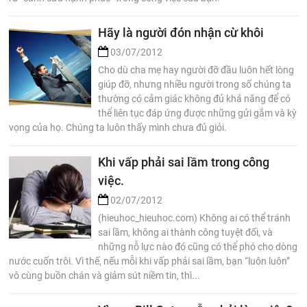
Hãy là người đón nhận cừ khôi
03/07/2012
Cho dù cha mẹ hay người đỡ đầu luôn hết lòng
giúp đỡ, nhưng nhiều người trong số chúng ta
thường có cảm giác không đủ khả năng để có
thể liên tục đáp ứng được những gửi gắm và kỳ
vọng của họ. Chúng ta luôn thấy mình chưa đủ giỏi.
Khi vấp phải sai lầm trong công
việc.
02/07/2012
(hieuhoc_hieuhoc.com) Không ai có thể tránh
sai lầm, không ai thành công tuyệt đối, và
những nỗ lực nào đó cũng có thể phó cho dòng
nước cuốn trôi. Vì thế, nếu mỗi khi vấp phải sai lầm, bạn “luôn luôn”
vô cùng buồn chán và giảm sút niềm tin, thì...