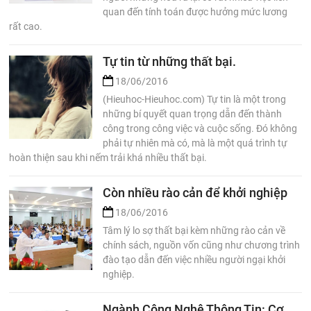
quan đến tính toán được hưởng mức lương
rất cao.
Tự tin từ những thất bại.
18/06/2016
(Hieuhoc-Hieuhoc.com) Tự tin là một trong
những bí quyết quan trọng dẫn đến thành
công trong công việc và cuộc sống. Đó không
phải tự nhiên mà có, mà là một quá trình tự
hoàn thiện sau khi nếm trải khá nhiều thất bại.
Còn nhiều rào cản để khởi nghiệp
18/06/2016
Tâm lý lo sợ thất bại kèm những rào cản về
chính sách, nguồn vốn cũng như chương trình
đào tạo dẫn đến việc nhiều người ngại khởi
nghiệp.
Ngành Công Nghệ Thông Tin: Cơ