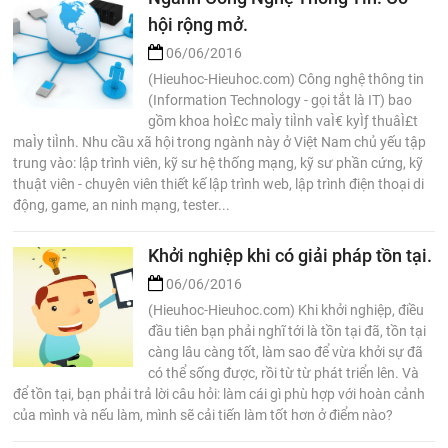
hội rộng mở.
06/06/2016
(Hieuhoc-Hieuhoc.com) Công nghệ thông tin
(Information Technology - gọi tắt là IT) bao
gồm khoa hoÌ£c maÌy tiÌnh vaÌ€ kyÌƒ thuâÌ£t
maÌy tiÌnh. Nhu cầu xã hội trong ngành này ở Việt Nam chủ yếu tập
trung vào: lập trình viên, kỹ sư hệ thống mạng, kỹ sư phần cứng, kỹ
thuật viên - chuyên viên thiết kế lập trình web, lập trình điện thoại di
động, game, an ninh mạng, tester...
Khởi nghiệp khi có giải pháp tồn tại.
06/06/2016
(Hieuhoc-Hieuhoc.com) Khi khởi nghiệp, điều
đầu tiên bạn phải nghĩ tới là tồn tại đã, tồn tại
càng lâu càng tốt, làm sao để vừa khởi sự đã
có thể sống được, rồi từ từ phát triển lên. Và
để tồn tại, bạn phải trả lời câu hỏi: làm cái gì phù hợp với hoàn cảnh
của mình và nếu làm, mình sẽ cải tiến làm tốt hơn ở điểm nào?