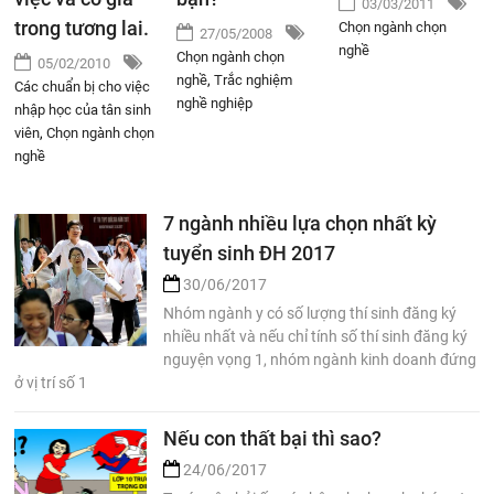
03/03/2011
trong tương lai.
Chọn ngành chọn
27/05/2008
nghề
Chọn ngành chọn
05/02/2010
nghề
,
Trắc nghiệm
Các chuẩn bị cho việc
nghề nghiệp
nhập học của tân sinh
viên
,
Chọn ngành chọn
nghề
7 ngành nhiều lựa chọn nhất kỳ
tuyển sinh ĐH 2017
30/06/2017
Nhóm ngành y có số lượng thí sinh đăng ký
nhiều nhất và nếu chỉ tính số thí sinh đăng ký
nguyện vọng 1, nhóm ngành kinh doanh đứng
ở vị trí số 1
Nếu con thất bại thì sao?
24/06/2017