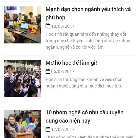
Mạnh dạn chọn ngành yêu thích và
phù hợp
18/03/2017
Học sinh rất quan tâm đến những thay đổi
trong quy chế tuyển sinh cũng như việc chọn
ngành, nghề và cơ hội việc làm
Mơ hồ học để làm gì!
05/03/2017
Học sinh thường băn khoăn về việc chọn
ngành nghề cũng như mục đích học tập.
10 nhóm nghề có nhu cầu tuyển
dụng cao hiện nay
17/02/2017
Theo công bố tại Diễn đàn Kinh tế thế giới, hiện