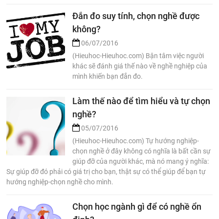
Đắn đo suy tính, chọn nghề được
không?
06/07/2016
(Hieuhoc-Hieuhoc.com) Bận tâm việc người
khác sẽ đánh giá thế nào về nghề nghiệp của
mình khiến bạn đắn đo.
Làm thế nào để tìm hiểu và tự chọn
nghề?
05/07/2016
(Hieuhoc-Hieuhoc.com) Tự hướng nghiệp-
chọn nghề ở đây không có nghĩa là bất cần sự
giúp đỡ của người khác, mà nó mang ý nghĩa:
Sự giúp đỡ đó phải có giá trị cho bạn, thật sự có thể giúp để bạn tự
hướng nghiệp-chọn nghề cho mình.
Chọn học ngành gì để có nghề ổn