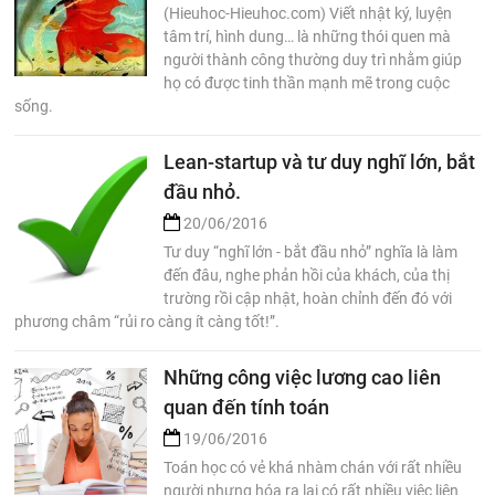
(Hieuhoc-Hieuhoc.com) Viết nhật ký, luyện
tâm trí, hình dung… là những thói quen mà
người thành công thường duy trì nhằm giúp
họ có được tinh thần mạnh mẽ trong cuộc
sống.
Lean-startup và tư duy nghĩ lớn, bắt
đầu nhỏ.
20/06/2016
Tư duy “nghĩ lớn - bắt đầu nhỏ” nghĩa là làm
đến đâu, nghe phản hồi của khách, của thị
trường rồi cập nhật, hoàn chỉnh đến đó với
phương châm “rủi ro càng ít càng tốt!”.
Những công việc lương cao liên
quan đến tính toán
19/06/2016
Toán học có vẻ khá nhàm chán với rất nhiều
người nhưng hóa ra lại có rất nhiều việc liên