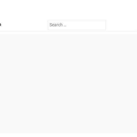
Search
n
for: