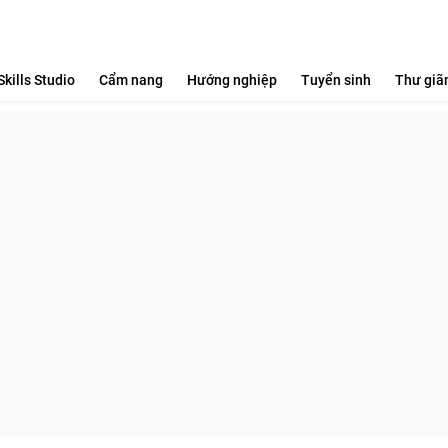
Skills Studio
Cẩm nang
Hướng nghiệp
Tuyển sinh
Thư giã