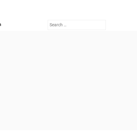
Search
n
for: