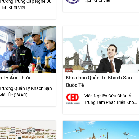
Lịch Khôi Việt
Trường Trung Cấp Nghề Du
Lịch Khôi Việt
n Lý Ẩm Thực
Khóa học Quản Trị Khách Sạn
Quốc Tế
Trường Quản Lý Khách Sạn
Việt Úc (VAAC)
Viện Nghiên Cứu Châu Á -
Trung Tâm Phát Triển Khoa
Học Kinh Tế (CED)