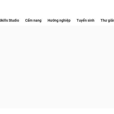
Skills Studio
Cẩm nang
Hướng nghiệp
Tuyển sinh
Thư giã