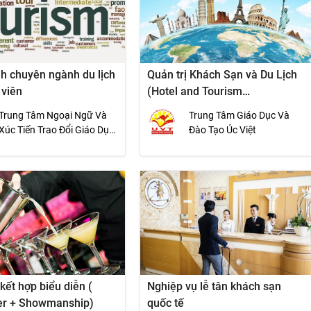
h chuyên ngành du lịch
Quản trị Khách Sạn và Du Lịch
 viên
(Hotel and Tourism
Management)
Trung Tâm Ngoại Ngữ Và
Trung Tâm Giáo Dục Và
Xúc Tiến Trao Đổi Giáo Dục
Đào Tạo Úc Việt
Quốc Tế - Trường Đại Học
KHXH&amp;NV Hà Nội
kết hợp biểu diễn (
Nghiệp vụ lễ tân khách sạn
er + Showmanship)
quốc tế