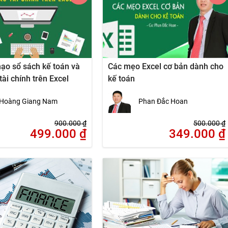
ạo sổ sách kế toán và
Các mẹo Excel cơ bản dành cho
tài chính trên Excel
kế toán
Hoàng Giang Nam
Phan Đắc Hoan
900.000
₫
500.000
₫
499.000
₫
349.000
₫