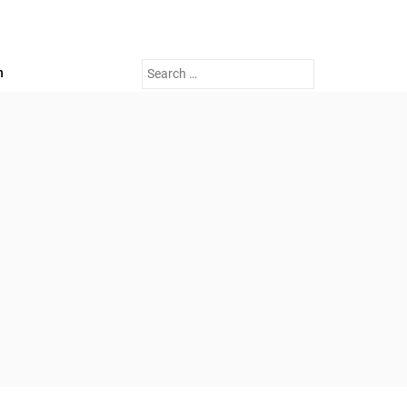
Search
n
for: