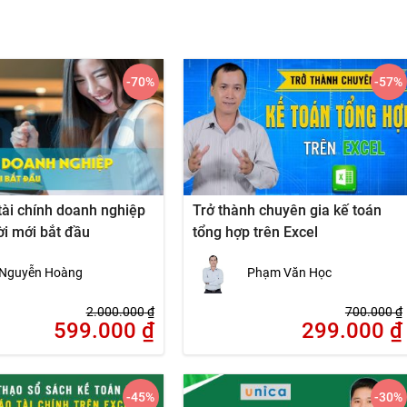
-70
%
-57
%
tài chính doanh nghiệp
Trở thành chuyên gia kế toán
i mới bắt đầu
tổng hợp trên Excel
Nguyễn Hoàng
Phạm Văn Học
2.000.000
₫
700.000
₫
599.000
₫
299.000
₫
-45
%
-30
%