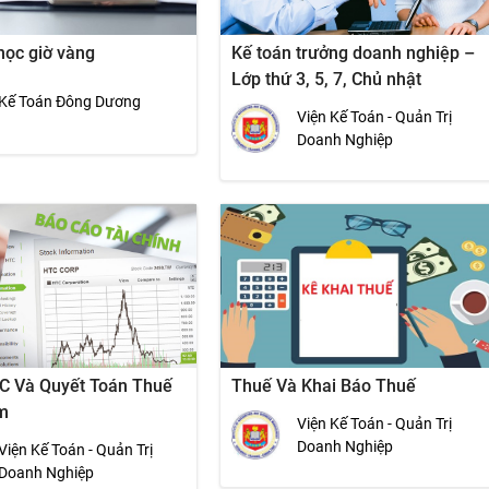
học giờ vàng
Kế toán trưởng doanh nghiệp –
Lớp thứ 3, 5, 7, Chủ nhật
Kế Toán Đông Dương
Viện Kế Toán - Quản Trị
Doanh Nghiệp
C Và Quyết Toán Thuế
Thuế Và Khai Báo Thuế
m
Viện Kế Toán - Quản Trị
Doanh Nghiệp
Viện Kế Toán - Quản Trị
Doanh Nghiệp