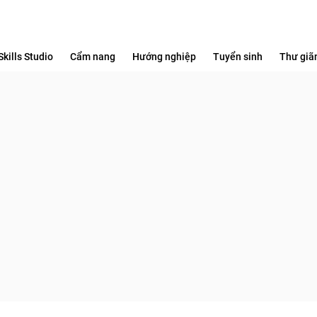
Skills Studio
Cẩm nang
Hướng nghiệp
Tuyển sinh
Thư giã