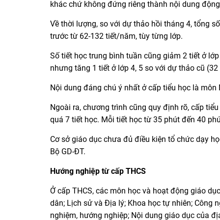
khác chứ không đứng riêng thành nội dung động 
Về thời lượng, so với dự thảo hồi tháng 4, tổng s
trước từ 62-132 tiết/năm, tùy từng lớp.
Số tiết học trung bình tuần cũng giảm 2 tiết ở lớp 
nhưng tăng 1 tiết ở lớp 4, 5 so với dự thảo cũ (32 
Nội dung đáng chú ý nhất ở cấp tiểu học là môn
Ngoài ra, chương trình cũng quy định rõ, cấp tiể
quá 7 tiết học. Mỗi tiết học từ 35 phút đến 40 phút
Cơ sở giáo dục chưa đủ điều kiện tổ chức dạy h
Bộ GD-ĐT.
Hướng nghiệp từ cấp THCS
Ở cấp THCS, các môn học và hoạt động giáo dục
dân; Lịch sử và Địa lý; Khoa học tự nhiên; Công n
nghiệm, hướng nghiệp; Nội dung giáo dục của đ