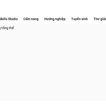
Skills Studio
Cẩm nang
Hướng nghiệp
Tuyển sinh
Thư giã
 tổng thể