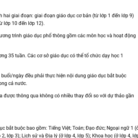
hai giai đoạn: giai đoạn giáo dục cơ bản (từ lớp 1 đến lớp 9)
ừ lớp 10 đến lớp 12).
ương trình giáo dục phổ thông gồm các môn học và hoạt động
ng 35 tuần. Các cơ sở giáo dục có thể tổ chức dạy học 1
 buổi/ngày đều phải thực hiện nội dung giáo dục bắt buộc
rong cả nước.
ừa được thông qua không có nhiều thay đổi so với dự thảo gần
ục bắt buộc bao gồm: Tiếng Việt; Toán; Đạo đức; Ngoại ngữ 1 (
p 2, lớp 3); Lịch sử và Địa lý (ở lớp 4, lớp 5); Khoa học (ở lớp 4, lớ