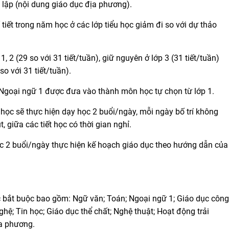
lập (nội dung giáo dục địa phương).
ố tiết trong năm học ở các lớp tiểu học giảm đi so với dự thảo
1, 2 (29 so với 31 tiết/tuần), giữ nguyên ở lớp 3 (31 tiết/tuần)
so với 31 tiết/tuần).
 Ngoại ngữ 1 được đưa vào thành môn học tự chọn từ lớp 1.
u học sẽ thực hiện dạy học 2 buổi/ngày, mỗi ngày bố trí không
, giữa các tiết học có thời gian nghỉ.
ọc 2 buổi/ngày thực hiện kế hoạch giáo dục theo hướng dẫn của
 bắt buộc bao gồm: Ngữ văn; Toán; Ngoại ngữ 1; Giáo dục công
ghệ; Tin học; Giáo dục thể chất; Nghệ thuật; Hoạt động trải
ịa phương.