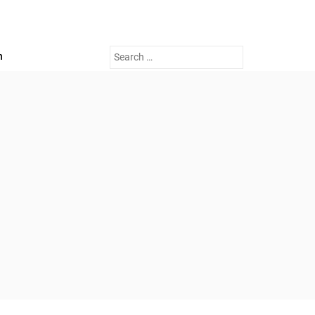
Search
n
for: