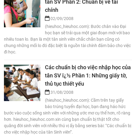
tân SV Phần 2: Chuẩn bị về tài
chính
02/09/2008
(hieuhoc_hieuhoc.com): Bước chân vào Đại
học bạn sẽ trải qua một giai đoạn mới với bao
nhiêu toan lo. Bạn là một tân sinh viên chắc chắn bạn cũng có
chung những mối lo đó đặc biệt là nguồn tài chính đảm bảo cho việc
đi học.
Các chuẩn bị cho việc nhập học của
tân SV ï¿½ Phần 1: Những giấy tờ,
thủ tục thiết yếu
31/08/2008
(hieuhoc_hieuhoc.com): Cầm trên tay giấy
báo trúng tuyển đại học, bạn đang háo hức
bước vào cuộc sống sinh viên với những ước mơ cụ thể hơn, rõ ràng
hơn. hieuhoc_hieuhoc.com xin cùng bạn chuẩn bị thật tốt cho
quãng đời sinh viên với nhiều thú vị ấy bằng series bài: “Các chuẩn bị
cho việc nhập học của tân Sinh viên”.