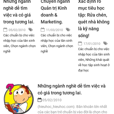
Những ngành
Chuyên ngành
Xác định rõ
nghề dễ tìm
Quản trị Kinh
mục tiêu học
việc và có giá
doanh &
tập: Rửa chén,
trong tương lai.
Marketing.
quét nhà không
là kỹ năng
05/02/2010
11/03/2010
sống!
Các chuẩn bị cho việc
Các chuẩn bị cho việc
nhập học của tân sinh
nhập học của tân sinh
17/01/2010
viên
,
Chọn ngành chọn
viên
,
Chọn ngành chọn
Các chuẩn bị cho việc
nghề
nghề
nhập học của tân sinh
viên
,
Những khái quát
về học tập sinh hoạt ở
đại học
Những ngành nghề dễ tìm việc và
có giá trong tương lai.
05/02/2010
(hieuhoc_hieuhoc.com). Băn khoăn lớn nhất
của các bạn trẻ chuẩn bị vào đời là chọn cho