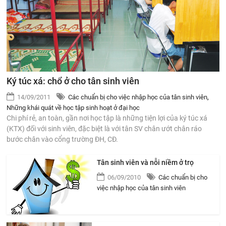
Ký túc xá: chổ ở cho tân sinh viên
14/09/2011
Các chuẩn bị cho việc nhập học của tân sinh viên
,
Những khái quát về học tập sinh hoạt ở đại học
Chi phí rẻ, an toàn, gần nơi học tập là những tiện lợi của ký túc xá
(KTX) đối với sinh viên, đặc biệt là với tân SV chân ướt chân ráo
bước chân vào cổng trường ĐH, CĐ.
Tân sinh viên và nỗi niềm ở trọ
06/09/2010
Các chuẩn bị cho
việc nhập học của tân sinh viên