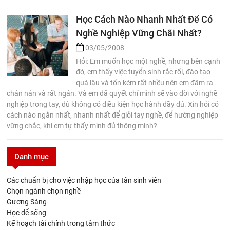
Học Cách Nào Nhanh Nhất Để Có
Nghề Nghiệp Vững Chãi Nhất?
03/05/2008
Hỏi: Em muốn học một nghề, nhưng bên cạnh
đó, em thấy việc tuyển sinh rắc rối, đào tạo
quá lâu và tốn kém rất nhều nên em đâm ra
chán nản và rất ngán. Và em đã quyết chí mình sẽ vào đời với nghề
nghiệp trong tay, dù không có điều kiện học hành đầy đủ. Xin hỏi có
cách nào ngắn nhất, nhanh nhất để giỏi tay nghề, để hướng nghiệp
vững chắc, khi em tự thấy mình đủ thông minh?
Danh mục
Các chuẩn bị cho việc nhập học của tân sinh viên
Chọn ngành chọn nghề
Gương Sáng
Học để sống
Kế hoạch tài chính trong tâm thức