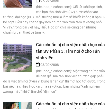
07/09/2008
(hieuhoc_hieuhoc.com): Giã từ tuổi học sinh,
các bạn tân sinh viên (SV) bước chân vào
trường đại học (ĐH). Môi trường mới lạ lẫm sẽ khiến không ít bạn SV
bỡ ngỡ. Điều này có thể gây nên những xáo trộn tâm lý không nhỏ.
Vì vậy, trong bài viết này, Hiếu Học xin chia sẻ cùng bạn những
chuẩn bị cần thiết về tâm lý.
Các chuẩn bị cho việc nhập học của
tân SV Phần 3: Tìm nơi ở cho Tân
sinh viên
03/09/2008
(hieuhoc_hieuhoc.com): Một trong những vấn
đề nan giải mà tân sinh viên thường gặp phải
đó là việc tìm nơi ở vừa ý. Đúng là “an cư” thì mới học tốt được. Trong
bài viết này, Hiếu Học xin chia sẻ với các bạn những “kinh nghiệm
xương máu” khi đi tìm chỗ “định cư”.
Các chuẩn bị cho việc nhập học của