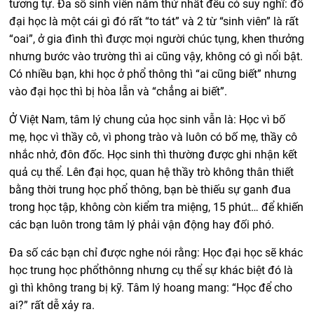
tương tự. Đa số sinh viên năm thứ nhất đều có suy nghĩ: đỗ
đại học là một cái gì đó rất “to tát” và 2 từ “sinh viên” là rất
“oai”, ở gia đình thì được mọi người chúc tụng, khen thưởng
nhưng bước vào trường thì ai cũng vậy, không có gì nổi bật.
Có nhiều bạn, khi học ở phổ thông thì “ai cũng biết” nhưng
vào đại học thì bị hòa lẫn và “chẳng ai biết”.
Ở Việt Nam, tâm lý chung của học sinh vẫn là: Học vì bố
mẹ, học vì thầy cô, vì phong trào và luôn có bố mẹ, thầy cô
nhắc nhở, đôn đốc. Học sinh thì thường được ghi nhận kết
quả cụ thể. Lên đại học, quan hệ thầy trò không thân thiết
bằng thời trung học phổ thông, bạn bè thiếu sự ganh đua
trong học tập, không còn kiểm tra miệng, 15 phút… để khiến
các bạn luôn trong tâm lý phải vận động hay đối phó.
Đa số các bạn chỉ được nghe nói rằng: Học đại học sẽ khác
học trung học phổthônng nhưng cụ thể sự khác biệt đó là
gì thì không trang bị kỹ. Tâm lý hoang mang: “Học để cho
ai?” rất dễ xảy ra.