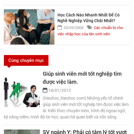
Học Cách Nào Nhanh Nhất Để Có
Nghề Nghiệp Vững Chãi Nhất?
03/05/2008
Các chuẩn bị cho
việc nhập học của tân sinh viên
Cùng chuyên mục
Giúp sinh viên mới tốt nghiệp tìm
được việc làm.
14/01/2013
(hieuhoc_hieuhoc.com) Những yếu tố chính
giúp sinh viên mới tốt nghiệp tìm được việc làm
là: Kiến thức chuyên môn, trình độ ngoại ngữ,
kỹ năng mềm, trình độ tin học, quan hệ quen biết và vốn sống.
SV ngành Y: Phải có tâm lý tốt vượt