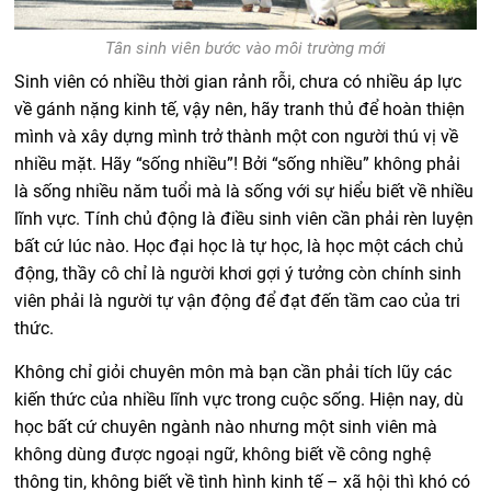
Tân sinh viên bước vào môi trường mới
Sinh viên có nhiều thời gian rảnh rỗi, chưa có nhiều áp lực
về gánh nặng kinh tế, vậy nên, hãy tranh thủ để hoàn thiện
mình và xây dựng mình trở thành một con người thú vị về
nhiều mặt. Hãy “sống nhiều”! Bởi “sống nhiều” không phải
là sống nhiều năm tuổi mà là sống với sự hiểu biết về nhiều
lĩnh vực. Tính chủ động là điều sinh viên cần phải rèn luyện
bất cứ lúc nào. Học đại học là tự học, là học một cách chủ
động, thầy cô chỉ là người khơi gợi ý tưởng còn chính sinh
viên phải là người tự vận động để đạt đến tầm cao của tri
thức.
Không chỉ giỏi chuyên môn mà bạn cần phải tích lũy các
kiến thức của nhiều lĩnh vực trong cuộc sống. Hiện nay, dù
học bất cứ chuyên ngành nào nhưng một sinh viên mà
không dùng được ngoại ngữ, không biết về công nghệ
thông tin, không biết về tình hình kinh tế – xã hội thì khó có