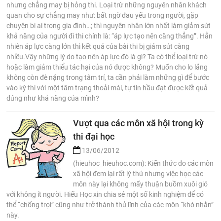
nhưng chẳng may bị hỏng thi. Loại trừ những nguyên nhân khách
quan cho sự chẳng may như: bất ngờ đau yếu trong người, gặp
chuyện bi ai trong gia đình…; thì nguyên nhân lớn nhất làm giảm sút
khả năng của người đi thi chính là: “áp lực tạo nên căng thẳng”. Hẳn
nhiên áp lực càng lớn thì kết quả của bài thi bị giảm sút càng
nhiều.Vậy những lý do tạo nên áp lực đó là gì? Ta có thể loại trừ nó
hoặc làm giảm thiểu tác hại của nó được không? Muốn cho lo lắng
không còn đè nặng trong tâm trí, ta cần phải làm những gì để bước
vào kỳ thi với một tâm trạng thoải mái, tự tin hầu đạt được kết quả
đúng như khả năng của mình?
Vượt qua các môn xã hội trong kỳ
thi đại học
13/06/2012
(hieuhoc_hieuhoc.com): Kiến thức do các môn
xã hội đem lại rất lý thú nhưng việc học các
môn này lại không mấy thuận buồm xuôi gió
với không ít người. Hiếu Học xin chia sẻ một số kinh nghiệm để có
thể “chống trọi” cũng như trở thành thủ lĩnh của các môn “khó nhằn”
này.