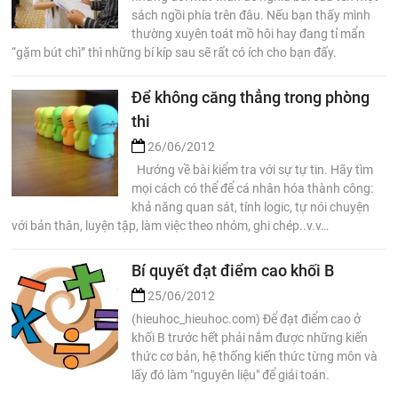
sách ngồi phía trên đâu. Nếu bạn thấy mình
thường xuyên toát mồ hôi hay đang tỉ mẩn
“gặm bút chì” thì những bí kíp sau sẽ rất có ích cho bạn đấy.
Để không căng thẳng trong phòng
thi
26/06/2012
Hướng về bài kiểm tra với sự tự tin. Hãy tìm
mọi cách có thể để cá nhân hóa thành công:
khả năng quan sát, tính logic, tự nói chuyện
với bản thân, luyện tập, làm việc theo nhóm, ghi chép..v.v…
Bí quyết đạt điểm cao khối B
25/06/2012
(hieuhoc_hieuhoc.com) Để đạt điểm cao ở
khối B trước hết phải nắm được những kiến
thức cơ bản, hệ thống kiến thức từng môn và
lấy đó làm "nguyên liệu" để giải toán.