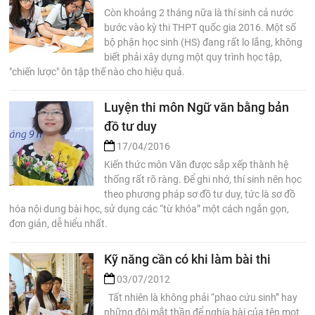
Còn khoảng 2 tháng nữa là thí sinh cả nước
bước vào kỳ thi THPT quốc gia 2016. Một số
bộ phận học sinh (HS) đang rất lo lắng, không
biết phải xây dựng một quy trình học tập,
"chiến lược" ôn tập thế nào cho hiệu quả.
Luyện thi môn Ngữ văn bằng bản
đồ tư duy
17/04/2016
Kiến thức môn Văn được sắp xếp thành hệ
thống rất rõ ràng. Để ghi nhớ, thí sinh nên học
theo phương pháp sơ đồ tư duy, tức là sơ đồ
hóa nội dung bài học, sử dụng các “từ khóa” một cách ngắn gọn,
đơn giản, dễ hiểu nhất.
Kỹ năng cần có khi làm bài thi
03/07/2012
Tất nhiên là không phải “phao cứu sinh” hay
những đôi mắt thần để nghía bài của tên mọt