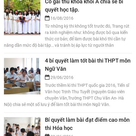
Cô gái thủ khoa khối A chia sẻ bí
quyết học tập.
16/08/2016
Từ những kỳ thi không tốt trước đó, Trang rút
ra kinh nghiệm như: không được bỏ qua kiến
thức cơ bản; để làm được bài khó thì cần tự
nâng dần mức độ bài tập… và tránh bị áp lực từ người thân
4 bí quyết làm tốt bài thi THPT môn
Ngữ Văn
29/06/2016
Trước thềm kì thi THPT quốc gia 2016, Tiến sĩ
Văn học Trịnh Thu Tuyết (nguyên Giáo viên
chuyên Văn,Trường THPT Chu Văn An- Hà
Nội) chia sẻ một số lưu ý để làm tốt bài thi môn Ngữ Văn.
Bí quyết làm bài đạt điểm cao môn
thi Hóa học