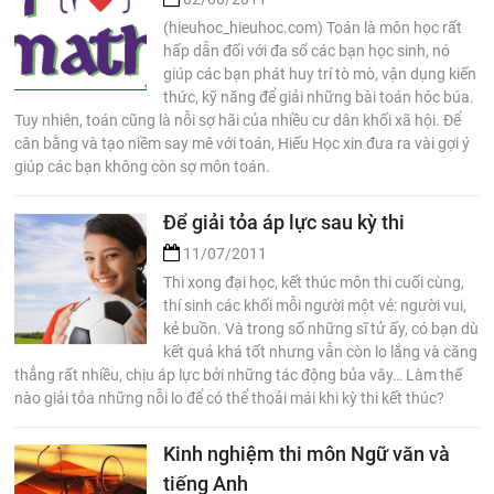
(hieuhoc_hieuhoc.com) Toán là môn học rất
hấp dẫn đối với đa số các bạn học sinh, nó
giúp các bạn phát huy trí tò mò, vận dụng kiến
thức, kỹ năng để giải những bài toán hóc búa.
Tuy nhiên, toán cũng là nỗi sợ hãi của nhiều cư dân khối xã hội. Để
cân bằng và tạo niềm say mê với toán, Hiếu Học xin đưa ra vài gợi ý
giúp các bạn không còn sợ môn toán.
Để giải tỏa áp lực sau kỳ thi
11/07/2011
Thi xong đại học, kết thúc môn thi cuối cùng,
thí sinh các khối mỗi người một vẻ: người vui,
kẻ buồn. Và trong số những sĩ tử ấy, có bạn dù
kết quả khá tốt nhưng vẫn còn lo lắng và căng
thẳng rất nhiều, chịu áp lực bởi những tác động bủa vây… Làm thế
nào giải tỏa những nỗi lo để có thể thoải mái khi kỳ thi kết thúc?
Kinh nghiệm thi môn Ngữ văn và
tiếng Anh