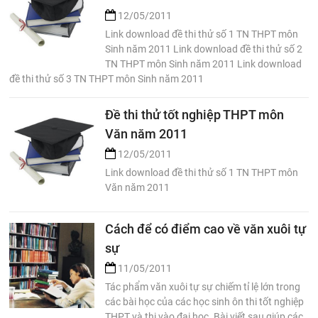
12/05/2011
Link download đề thi thử số 1 TN THPT môn
Sinh năm 2011 Link download đề thi thử số 2
TN THPT môn Sinh năm 2011 Link download
đề thi thử số 3 TN THPT môn Sinh năm 2011
Đề thi thử tốt nghiệp THPT môn
Văn năm 2011
12/05/2011
Link download đề thi thử số 1 TN THPT môn
Văn năm 2011
Cách để có điểm cao về văn xuôi tự
sự
11/05/2011
Tác phẩm văn xuôi tự sự chiếm tỉ lệ lớn trong
các bài học của các học sinh ôn thi tốt nghiệp
THPT và thi vào đại học. Bài viết sau giúp các