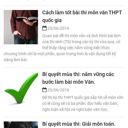
Cách làm tốt bài thi môn văn THPT
quốc gia
25/06/2016
Quan sát đề thi môn văn và tình hình bài làm
của thí sinh (TS) trong các kỳ thi vừa qua, có
thể thấy rằng việc nắm vững kiến thức
chương trình chỉ là một phần, quan trọng hơn là vận dụng tốt kỹ
năng làm bài.
Bí quyết mùa thi: nắm vững các
bước làm bài môn Văn.
25/06/2016
Đề thi kỳ thi THPT quốc gia sắp tới về môn văn
có lẽ cũng sẽ có ba phần: đọc hiểu văn bản,
nghị luận xã hội và nghị luận văn học.
Bí quyết mùa thi: Giải môn toán.