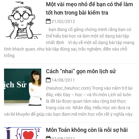
Một vài mẹo nhỏ để bạn có thể làm
tổt hơn trong bài kiểm tra
21/02/2012
bạn đang cố gắng chứng minh rằng bạn có
thể hiểu bài học và làm một số dạng bài tập
nhất định Ví dụ về một số dạng bài tập mang
tính khách quan, như bài tập đúng sai, trắc nghiệm, điền vào chỗ
trống
Cách “nhai” gọn môn lịch sử
14/08/2011
(hieuhoc_hieuhoc.com) Trong vào năm trở lại
đây, việc Dạy – học – và thi môn Lịch sử luôn
là đề tài được quan tâm sâu rộng bời thực
trạng của nó. Nhân đây, Hiếu Học xin đưa ra
vài lời khuyên để giúp các bạn đam mê môn học vốn rất ý nghĩa này.
Môn Toán không còn là nỗi sợ hãi
02/08/2011