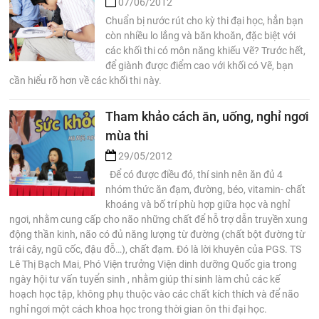
07/06/2012
Chuẩn bị nước rút cho kỳ thi đại học, hẳn bạn
còn nhiều lo lắng và băn khoăn, đặc biệt với
các khối thi có môn năng khiếu Vẽ? Trước hết,
để giành được điểm cao với khối có Vẽ, bạn
cần hiểu rõ hơn về các khối thi này.
Tham khảo cách ăn, uống, nghỉ ngơi
mùa thi
29/05/2012
Để có được điều đó, thí sinh nên ăn đủ 4
nhóm thức ăn đạm, đường, béo, vitamin- chất
khoáng và bố trí phù hợp giữa học và nghỉ
ngơi, nhằm cung cấp cho não những chất để hỗ trợ dẫn truyền xung
động thần kinh, não có đủ năng lượng từ đường (chất bột đường từ
trái cây, ngũ cốc, đậu đỗ…), chất đạm. Đó là lời khuyên của PGS. TS
Lê Thị Bạch Mai, Phó Viện trưởng Viện dinh dưỡng Quốc gia trong
ngày hội tư vấn tuyển sinh , nhằm giúp thí sinh làm chủ các kế
hoạch học tập, không phụ thuộc vào các chất kích thích và để não
nghỉ ngơi một cách khoa học trong thời gian ôn thi đại học.