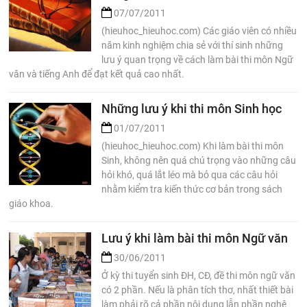
07/07/2011
(hieuhoc_hieuhoc.com) Các giáo viên có nhiều
năm kinh nghiệm chia sẻ với thí sinh những
lưu ý quan trọng về cách làm bài thi môn Ngữ
văn và tiếng Anh để đạt kết quả cao nhất.
Những lưu ý khi thi môn Sinh học
01/07/2011
(hieuhoc_hieuhoc.com) Khi làm bài thi môn
Sinh, không nên quá chú trọng vào những câu
hỏi khó, quá lắt léo mà bỏ qua các câu hỏi
nhằm kiểm tra kiến thức cơ bản trong sách
giáo khoa.
Lưu ý khi làm bài thi môn Ngữ văn
30/06/2011
Ở kỳ thi tuyển sinh ĐH, CĐ, đề thi môn ngữ văn
có 2 phần. Nếu là phân tích thơ, nhất thiết bài
làm phải rõ cả phần nội dung lẫn phần nghệ