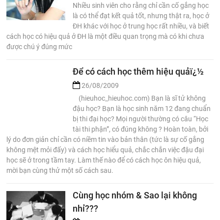
Nhiều sinh viên cho rằng chỉ cần cố gắng học
là có thể đạt kết quả tốt, nhưng thật ra, học ở
ĐH khác với học ở trung học rất nhiều, và biết
cách học có hiệu quả ở ĐH là một điều quan trọng mà có khi chưa
được chú ý đúng mức
Để có cách học thêm hiệu quảï¿½
26/08/2009
(hieuhoc_hieuhoc.com) Bạn là sĩ tử không
đậu học? Bạn là học sinh năm 12 đang chuẩn
bị thi đại học? Mọi người thường có câu “Học
tài thi phận”, có đúng không ? Hoàn toàn, bởi
lý do đơn giản chỉ cần có niềm tin vào bản thân (tức là sự cố gắng
không mệt mỏi đấy) và cách học hiểu quả, chắc chắn việc đậu đại
học sẽ ở trong tầm tay. Làm thế nào để có cách học ôn hiệu quả,
mời bạn cùng thử một số cách sau.
Cùng học nhóm & Sao lại không
nhỉ???