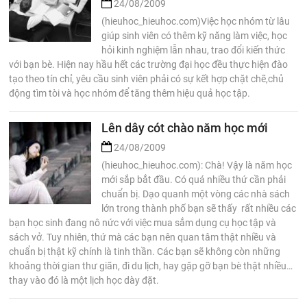
24/08/2009
(hieuhoc_hieuhoc.com)Việc học nhóm từ lâu
giúp sinh viên có thêm kỹ năng làm việc, học
hỏi kinh nghiệm lẫn nhau, trao đổi kiến thức
với bạn bè. Hiện nay hầu hết các trường đại học đều thực hiện đào
tạo theo tín chỉ, yêu cầu sinh viên phải có sự kết hợp chặt chẽ,chủ
động tìm tòi và học nhóm để tăng thêm hiệu quả học tập.
Lên dây cót chào năm học mới
24/08/2009
(hieuhoc_hieuhoc.com): Chà! Vậy là năm học
mới sắp bắt đầu. Có quá nhiều thứ cần phải
chuẩn bị. Dạo quanh một vòng các nhà sách
lớn trong thành phố bạn sẽ thấy rất nhiều các
bạn học sinh đang nô nức với việc mua sắm dụng cụ học tập và
sách vở. Tuy nhiên, thứ mà các bạn nên quan tâm thật nhiều và
chuẩn bị thật kỹ chính là tinh thần. Các bạn sẽ không còn những
khoảng thời gian thư giãn, đi du lịch, hay gặp gỡ bạn bè thật nhiều…
thay vào đó là một lịch học dày đặt.