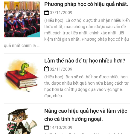
Phương pháp học có hiệu quả nhất.
07/11/2009
(Hiếu học). Là cơ hội được thu nhận nhiều kiến
thức nhất, mau chóng nắm được các vấn đề
một cách trực tiếp nhất, chính xác nhất, tiết
kiệm thời gian nhất. Phương pháp học có hiệu
quả nhất chính là …
Làm thế nào để tự học nhiều hơn?
02/11/2009
(Hiếu học). Bạn sẽ có thể học được nhiều hơn,
thu được nhiều kết quả hơn nữa bằng cách tự
học hơn là chỉ thụ động dựa vào việc nghe,
đọc, chép.
Nâng cao hiệu quả học và làm việc
cho cá tính hướng ngoại.
14/10/2009