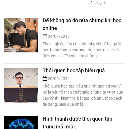
năng học thi
Để không bỏ dở nửa chừng khi học
online
04/07/2016
Theo nghiên cứu của Infinnia, chỉ 10% người
học hoàn thành chương trình học online và
90% còn lại đều bỏ giữa chừng.
Thói quen học tập hiệu quả
20/06/2016
Thói quen học tập hiệu quả rất quan trọng vì
nó là yếu tố then chốt giúp chúng ta vượt qua
các kỳ thi, kiểm tra, bài tập, đồ án… theo cách
dễ dàng, hiệu quả nhất.
Hình thành được thói quen tập
trung mãi mãi.