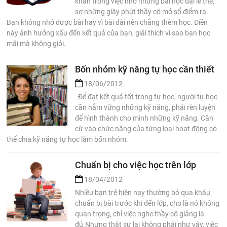
khăn trong việc nhớ những bài học dài lê thê,
sợ những giây phút thầy cô mở sổ điểm ra.
Bạn không nhớ được bài hay vì bài dài nên chẳng thèm học. Điền
này ảnh hưởng xấu đến kết quả của bạn, giải thích vì sao bạn học
mãi mà không giỏi.
Bốn nhóm kỹ năng tự học cần thiết
18/06/2012
Để đạt kết quả tốt trong tự học, người tự học
cần nắm vững những kỹ năng, phải rèn luyện
để hình thành cho mình những kỹ năng. Căn
cứ vào chức năng của từng loại hoạt động có
thể chia kỹ năng tự học làm bốn nhóm.
Chuẩn bị cho việc học trên lớp
18/04/2012
Nhiều bạn trẻ hiện nay thường bỏ qua khâu
chuẩn bị bài trước khi đến lớp, cho là nó không
quan trọng, chỉ việc nghe thầy cô giảng là
đủ.Nhưng thật sự lại không phải như vậy, việc