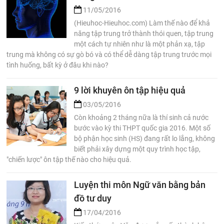
11/05/2016
(Hieuhoc-Hieuhoc.com) Làm thế nào để khả
năng tập trung trở thành thói quen, tập trung
một cách tự nhiên như là một phản xạ, tập
trung mà không có sự gò bó và có thể dễ dàng tập trung trước mọi
tình huống, bất kỳ ở đâu khi nào?
9 lời khuyên ôn tập hiệu quả
03/05/2016
Còn khoảng 2 tháng nữa là thí sinh cả nước
bước vào kỳ thi THPT quốc gia 2016. Một số
bộ phận học sinh (HS) đang rất lo lắng, không
biết phải xây dựng một quy trình học tập,
"chiến lược" ôn tập thế nào cho hiệu quả.
Luyện thi môn Ngữ văn bằng bản
đồ tư duy
17/04/2016