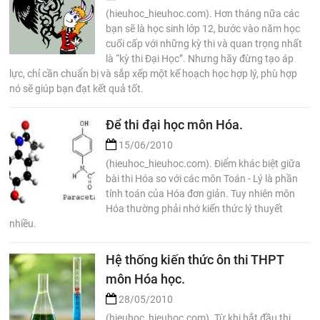
(hieuhoc_hieuhoc.com). Hơn tháng nữa các
bạn sẽ là học sinh lớp 12, bước vào năm học
cuối cấp với những kỳ thi và quan trọng nhất
là “kỳ thi Đại Học”. Nhưng hãy đừng tạo áp
lực, chỉ cần chuẩn bị và sắp xếp một kế hoạch học hợp lý, phù hợp
nó sẽ giúp bạn đạt kết quả tốt.
Để thi đại học môn Hóa.
15/06/2010
(hieuhoc_hieuhoc.com). Điểm khác biệt giữa
bài thi Hóa so với các môn Toán - Lý là phần
tính toán của Hóa đơn giản. Tuy nhiên môn
Hóa thường phải nhớ kiến thức lý thuyết
nhiều.
Hệ thống kiến thức ôn thi THPT
môn Hóa học.
28/05/2010
(hieuhoc_hieuhoc.com). Từ khi bắt đầu thi