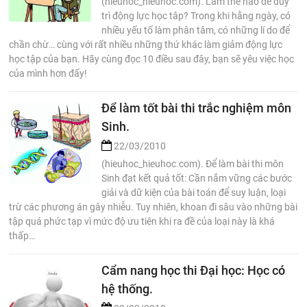
(hieuhoc_hieuhoc.com). Làm thế nào để duy
trì động lực học tâp? Trong khi hằng ngày, có
nhiều yếu tố làm phân tâm, có những lí do để
chần chừ… cùng với rất nhiều những thứ khác làm giảm động lực
học tập của bạn. Hãy cùng đọc 10 điều sau đây, bạn sẽ yêu việc học
của mình hơn đấy!
Để làm tốt bài thi trắc nghiệm môn
Sinh.
22/03/2010
(hieuhoc_hieuhoc.com). Để làm bài thi môn
Sinh đạt kết quả tốt: Cần nắm vững các bước
giải và dữ kiện của bài toán để suy luận, loại
trừ các phương án gây nhiễu. Tuy nhiên, khoan đi sâu vào những bài
tập quá phức tạp vì mức độ ưu tiên khi ra đề của loại này là khá
thấp…
Cẩm nang học thi Đại học: Học có
hệ thống.