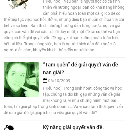
(Hiếu học). Nếu bạn là người học có cá tính
thiên về hướng ngoại, bạn có khả năng không
cần phải hiểu hoàn toàn một cái gì đó để có
thể tiếp tục việc học hỏi. Bởi vì, những điều bạn muốn chỉ toàn là chi
tiết và sự kiện. Bạn thích những hướng dẫn từng bước một và giải
quyết các vấn đề với câu trả lời duy nhất, một đề tài cụ thể và bạn
cũng có thể giải quyết vấn đề ngay khi bạn không hoàn toàn hiểu
hết tài liệu. Trong công việc, bạn là người thích dẫn đầu hoặc là
người diễn cảm, khuyến khích thúc đẩy người khác.
“Tạm quên” để giải quyết vấn đề
nan giải?
06/10/2009
(Hiếu học). Trong sinh hoạt, công tác và học
tập, chúng ta đôi khi gặp những vấn đề giải
mãi không ra, ví như chứng minh một bài
toán, tìm giải pháp trong kinh doanh....Và vì sao tạm thời quên vấn
đề nan giải đó lại giúp ích cho việc giải quyết vấn đề?
Kỹ năng giải quyết vấn đề.