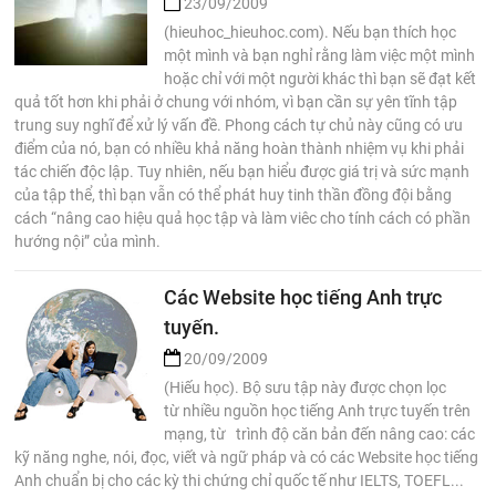
23/09/2009
(hieuhoc_hieuhoc.com). Nếu bạn thích học
một mình và bạn nghỉ rằng làm việc một mình
hoặc chỉ với một người khác thì bạn sẽ đạt kết
quả tốt hơn khi phải ở chung với nhóm, vì bạn cần sự yên tĩnh tập
trung suy nghĩ để xử lý vấn đề. Phong cách tự chủ này cũng có ưu
điểm của nó, bạn có nhiều khả năng hoàn thành nhiệm vụ khi phải
tác chiến độc lập. Tuy nhiên, nếu bạn hiểu được giá trị và sức mạnh
của tập thể, thì bạn vẫn có thể phát huy tinh thần đồng đội bằng
cách “nâng cao hiệu quả học tập và làm viêc cho tính cách có phần
hướng nội” của mình.
Các Website học tiếng Anh trực
tuyến.
20/09/2009
(Hiếu học). Bộ sưu tập này được chọn lọc
từ nhiều nguồn học tiếng Anh trực tuyến trên
mạng, từ trình độ căn bản đến nâng cao: các
kỹ năng nghe, nói, đọc, viết và ngữ pháp và có các Website học tiếng
Anh chuẩn bị cho các kỳ thi chứng chỉ quốc tế như IELTS, TOEFL...