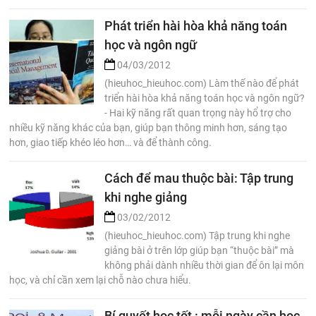
Phát triển hài hòa khả năng toán
học và ngôn ngữ
04/03/2012
(hieuhoc_hieuhoc.com) Làm thế nào để phát
triển hài hòa khả năng toán học và ngôn ngữ?
- Hai kỹ năng rất quan trọng này hổ trợ cho
nhiều kỹ năng khác của bạn, giúp bạn thông minh hơn, sáng tạo
hơn, giao tiếp khéo léo hơn… và để thành công.
Cách để mau thuộc bài: Tập trung
khi nghe giảng
03/02/2012
(hieuhoc_hieuhoc.com) Tập trung khi nghe
giảng bài ở trên lớp giúp bạn “thuộc bài” mà
không phải dành nhiều thời gian để ôn lại môn
học, và chỉ cần xem lại chỗ nào chưa hiểu.
Bí quyết học tốt : mỗi ngày cần học