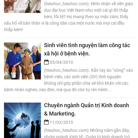
(hieuhoc_hieuhoc.com). Nhìn nhận về nền giáo
dục đại học Việt Nam như một cái gì đó thấp
kém, tồi tệ? Họ mang theo sự mặc cảm, thấy
xấu hổ về bản thân vì là công dân của một nước mà mọi cái đều
thấp kém!
Sinh viên tình nguyện làm công tác
xã hội ở bệnh viện.
05/04/2010
(hieuhoc_hieuhoc.com). Xắn tay áo “xông” vào
bệnh viện, các sinh viên (SV) tình nguyện
không chỉ góp phần chia sẻ khó khăn với các
bệnh nhân nghèo, neo đơn, mà qua đó còn tự rèn mình...
Chuyên ngành Quản trị Kinh doanh
& Marketing.
11/03/2010
(hieuhoc_hieuhoc.com).Những năm gần đây,
nhóm ngành Kinh tế - Quản trị kinh doanh trở