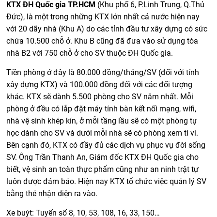
KTX ĐH Quốc gia TP.HCM
(Khu phố 6, P.Linh Trung, Q.Thủ
Đức), là một trong những KTX lớn nhất cả nước hiện nay
với 20 dãy nhà (Khu A) do các tỉnh đầu tư xây dựng có sức
chứa 10.500 chỗ ở. Khu B cũng đã đưa vào sử dụng tòa
nhà B2 với 750 chỗ ở cho SV thuộc ĐH Quốc gia.
Tiền phòng ở đây là 80.000 đồng/tháng/SV (đối với tỉnh
xây dựng KTX) và 100.000 đồng đối với các đối tượng
khác. KTX sẽ dành 5.500 phòng cho SV năm nhất. Mỗi
phòng ở đều có lắp đặt máy tính bàn kết nối mạng, wifi,
nhà vệ sinh khép kín, ở mỗi tầng lầu sẽ có một phòng tự
học dành cho SV và dưới mỗi nhà sẽ có phòng xem ti vi.
Bên cạnh đó, KTX có đầy đủ các dịch vụ phục vụ đời sống
SV. Ông Trần Thanh An, Giám đốc KTX ĐH Quốc gia cho
biết, vệ sinh an toàn thực phẩm cũng như an ninh trật tự
luôn được đảm bảo. Hiện nay KTX tổ chức việc quản lý SV
bằng thẻ nhận diện ra vào.
Xe buýt: Tuyến số 8, 10, 53, 108, 16, 33, 150…