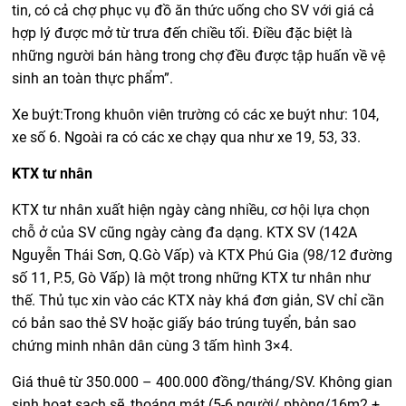
tin, có cả chợ phục vụ đồ ăn thức uống cho SV với giá cả
hợp lý được mở từ trưa đến chiều tối. Điều đặc biệt là
những người bán hàng trong chợ đều được tập huấn về vệ
sinh an toàn thực phẩm”.
Xe buýt:Trong khuôn viên trường có các xe buýt như: 104,
xe số 6. Ngoài ra có các xe chạy qua như xe 19, 53, 33.
KTX tư nhân
KTX tư nhân xuất hiện ngày càng nhiều, cơ hội lựa chọn
chỗ ở của SV cũng ngày càng đa dạng. KTX SV (142A
Nguyễn Thái Sơn, Q.Gò Vấp) và KTX Phú Gia (98/12 đường
số 11, P.5, Gò Vấp) là một trong những KTX tư nhân như
thế. Thủ tục xin vào các KTX này khá đơn giản, SV chỉ cần
có bản sao thẻ SV hoặc giấy báo trúng tuyển, bản sao
chứng minh nhân dân cùng 3 tấm hình 3×4.
Giá thuê từ 350.000 – 400.000 đồng/tháng/SV. Không gian
sinh hoạt sạch sẽ, thoáng mát (5-6 người/ phòng/16m2 +