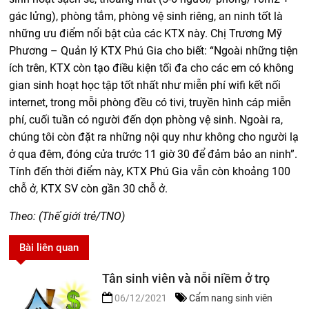
gác lửng), phòng tắm, phòng vệ sinh riêng, an ninh tốt là
những ưu điểm nổi bật của các KTX này. Chị Trương Mỹ
Phương – Quản lý KTX Phú Gia cho biết: “Ngoài những tiện
ích trên, KTX còn tạo điều kiện tối đa cho các em có không
gian sinh hoạt học tập tốt nhất như miễn phí wifi kết nối
internet, trong mỗi phòng đều có tivi, truyền hình cáp miễn
phí, cuối tuần có người đến dọn phòng vệ sinh. Ngoài ra,
chúng tôi còn đặt ra những nội quy như không cho người lạ
ở qua đêm, đóng cửa trước 11 giờ 30 để đảm bảo an ninh”.
Tính đến thời điểm này, KTX Phú Gia vẫn còn khoảng 100
chỗ ở, KTX SV còn gần 30 chỗ ở.
Theo: (Thế giới trẻ/TNO)
Bài liên quan
Tân sinh viên và nỗi niềm ở trọ
06/12/2021
Cẩm nang sinh viên