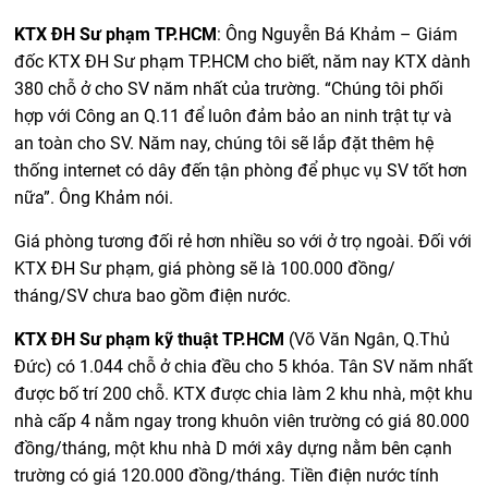
KTX ĐH Sư phạm TP.HCM
: Ông Nguyễn Bá Khảm – Giám
đốc KTX ĐH Sư phạm TP.HCM cho biết, năm nay KTX dành
380 chỗ ở cho SV năm nhất của trường. “Chúng tôi phối
hợp với Công an Q.11 để luôn đảm bảo an ninh trật tự và
an toàn cho SV. Năm nay, chúng tôi sẽ lắp đặt thêm hệ
thống internet có dây đến tận phòng để phục vụ SV tốt hơn
nữa”. Ông Khảm nói.
Giá phòng tương đối rẻ hơn nhiều so với ở trọ ngoài. Đối với
KTX ĐH Sư phạm, giá phòng sẽ là 100.000 đồng/
tháng/SV chưa bao gồm điện nước.
KTX ĐH Sư phạm kỹ thuật TP.HCM
(Võ Văn Ngân, Q.Thủ
Đức) có 1.044 chỗ ở chia đều cho 5 khóa. Tân SV năm nhất
được bố trí 200 chỗ. KTX được chia làm 2 khu nhà, một khu
nhà cấp 4 nằm ngay trong khuôn viên trường có giá 80.000
đồng/tháng, một khu nhà D mới xây dựng nằm bên cạnh
trường có giá 120.000 đồng/tháng. Tiền điện nước tính