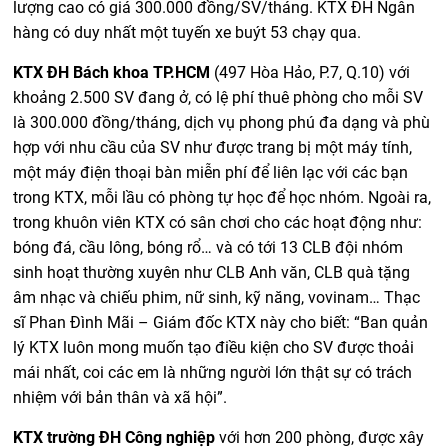
lượng cao có giá 300.000 đồng/SV/tháng. KTX ĐH Ngân
hàng có duy nhất một tuyến xe buýt 53 chạy qua.
KTX ĐH Bách khoa TP.HCM
(497 Hòa Hảo, P.7, Q.10) với
khoảng 2.500 SV đang ở, có lệ phí thuê phòng cho mỗi SV
là 300.000 đồng/tháng, dịch vụ phong phú đa dạng và phù
hợp với nhu cầu của SV như được trang bị một máy tính,
một máy điện thoại bàn miễn phí để liên lạc với các bạn
trong KTX, mỗi lầu có phòng tự học để học nhóm. Ngoài ra,
trong khuôn viên KTX có sân chơi cho các hoạt động như:
bóng đá, cầu lông, bóng rổ… và có tới 13 CLB đội nhóm
sinh hoạt thường xuyên như CLB Anh văn, CLB quà tặng
âm nhạc và chiếu phim, nữ sinh, kỹ năng, vovinam… Thạc
sĩ Phan Đình Mãi – Giám đốc KTX này cho biết: “Ban quản
lý KTX luôn mong muốn tạo điều kiện cho SV được thoải
mái nhất, coi các em là những người lớn thật sự có trách
nhiệm với bản thân và xã hội”.
KTX trường ĐH Công nghiệp
với hơn 200 phòng, được xây