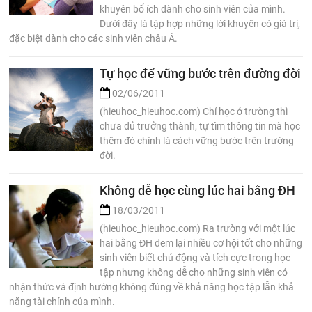
khuyên bổ ích dành cho sinh viên của mình.
Dưới đây là tập hợp những lời khuyên có giá trị,
đặc biệt dành cho các sinh viên châu Á.
Tự học để vững bước trên đường đời
02/06/2011
(hieuhoc_hieuhoc.com) Chỉ học ở trường thì
chưa đủ trưởng thành, tự tìm thông tin mà học
thêm đó chính là cách vững bước trên trường
đời.
Không dễ học cùng lúc hai bằng ĐH
18/03/2011
(hieuhoc_hieuhoc.com) Ra trường với một lúc
hai bằng ĐH đem lại nhiều cơ hội tốt cho những
sinh viên biết chủ động và tích cực trong học
tập nhưng không dễ cho những sinh viên có
nhận thức và định hướng không đúng về khả năng học tập lẫn khả
năng tài chính của mình.