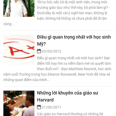
Tôi tự hỏi, nếu tôi là một sinh viên, trong môi
trường giáo dục như thế này, tôi phải làm gì? -
Dưới đây là một vài ý nghĩ tản mạn, không lý
luận, không hệ thống và chưa phải đã đi tận
cùng...
Điều gì quan trọng nhất với học sinh
Mỹ?
03/03/2012
Điều gì quan trọng nhất với một học sinh? Đạt
điểm tốt hay tìm ra niềm đam mê và quyết tâm
theo đuổi nó? - Bạn Matthew Resnick, học sinh
năm cuối Trường trung học Eleanor Roosevelt, New York đã chia sẻ
những quan điểm của mình…
Những lời khuyên của giáo sư
Harvard
21/06/2011
Các giáo sư Harvard thường có những lời