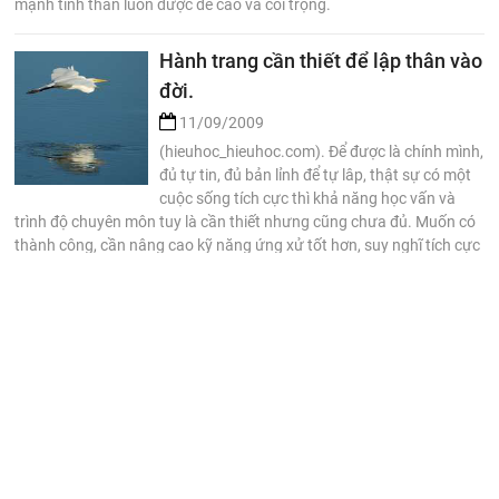
mạnh tinh thần luôn được đề cao và coi trọng.
Hành trang cần thiết để lập thân vào
đời.
11/09/2009
(hieuhoc_hieuhoc.com). Để được là chính mình,
đủ tự tin, đủ bản lỉnh để tự lâp, thật sự có một
cuộc sống tích cực thì khả năng học vấn và
trình độ chuyên môn tuy là cần thiết nhưng cũng chưa đủ. Muốn có
thành công, cần nâng cao kỹ năng ứng xử tốt hơn, suy nghĩ tích cực
nhiều hơn, nhạy bén hơn, sáng tạo hơn để thật sự sống hữu ích hơn.
Hành trang cần thiết thêm đó là thái độ và các kỹ năng sống.
10 điều nên tham khảo khi còn trên
ghế nhà trường.
08/09/2009
(hieuhoc_hieuhoc.com). Thời kỳ còn đi học là
thời điểm tươi đẹp nhất trong cuộc đời, đây
cũng là thời gian tốt nhất để bạn suy nghĩ về