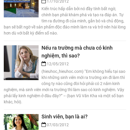
17/10/2012
Kiến trúc hấp dẫn bởi nó đầy tính bất ngờ,
chính bạn phải khám phá và tạo ra đáp án. Tự
tìm ra đường đi của mình, gắn bó và chủ động,
bạn sẽ bất ngờ về sản phẩm độc đáo mình làm ra và trở nên hài lòng
hơn dù với bất kỳ điểm số nào.
Nếu ra trường mà chưa có kinh
nghiệm, thì sao?
12/05/2012
(hieuhoc_hieuhoc.com) “Em không hiểu tại sao
khi những sinh viên mới ra trường xin đi làm thì
công ty nào cũng đòi hỏi phải có 2 năm kinh
nghiệm, mà sinh viên mới ra trường thì làm sao có kinh nghiệm. Vậy
phải lấy kinh nghiệm ở đâu đây?” – (bạn Vũ Văn Kha và một số bạn
khác, hỏi).
Sinh viên, bạn là ai?
07/03/2012