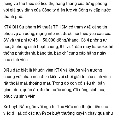
riêng và thu theo số tiêu thụ hằng tháng của từng phòng
với giá quy định của Công ty điện lực và Công ty cấp nước
thành phố.
KTX ĐH Sư phạm kỹ thuật TP.HCM có trạm y tế, căng tin
phục vụ ăn uống, mạng internet được nối theo yêu cầu của
SV và trả phí từ 45 – 50.000 đồng/tháng. Có 4 phòng tự
học, 5 phòng sinh hoạt chung, 8 ti vi, 1 dàn máy karaoke, hệ
thống phát thanh, bảng tin, báo chí cung cấp hằng ngày
cho sinh viên.
Điều đặc biệt là khuôn viên KTX và khuôn viên trường
chung với nhau nên điều kiện vui chơi giải trí của sinh viên
rất thoải mái, thoáng mát. Trong đó còn có siêu thị bán
giáo trình, quần áo, đồ ăn nước uống, đồ dùng sinh hoạt
phục vụ sinh viên.
Xe buýt: Nằm gần với ngã tư Thủ Đức nên thuận tiện cho
việc đi lại, có các tuyến xe buýt thường xuyên chạy qua như