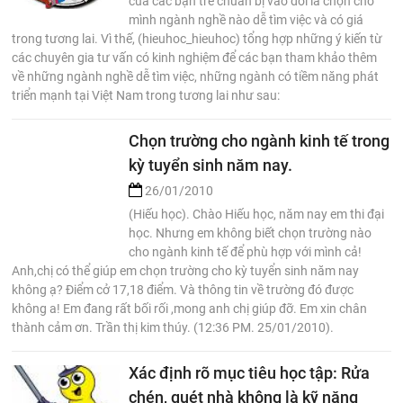
của các bạn trẻ chuẩn bị vào đời là chọn cho
mình ngành nghề nào dễ tìm việc và có giá
trong tương lai. Vì thế, (hieuhoc_hieuhoc) tổng hợp những ý kiến từ
các chuyên gia tư vấn có kinh nghiệm để các bạn tham khảo thêm
về những ngành nghề dễ tìm việc, những ngành có tiềm năng phát
triển mạnh tại Việt Nam trong tương lai như sau:
Chọn trường cho ngành kinh tế trong
kỳ tuyển sinh năm nay.
26/01/2010
(Hiếu học). Chào Hiếu học, năm nay em thi đại
học. Nhưng em không biết chọn trường nào
cho ngành kinh tế để phù hợp với mình cả!
Anh,chị có thể giúp em chọn trường cho kỳ tuyển sinh năm nay
không ạ? Điểm cở 17,18 điểm. Và thông tin về trường đó được
không a! Em đang rất bối rối ,mong anh chị giúp đỡ. Em xin chân
thành cảm ơn. Trần thị kim thúy. (12:36 PM. 25/01/2010).
Xác định rõ mục tiêu học tập: Rửa
chén, quét nhà không là kỹ năng