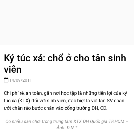
Ký túc xá: chổ ở cho tân sinh
viên
14/09/2011
Chi phí rẻ, an toàn, gần nơi học tập là những tiện lợi của ký
túc xá (KTX) đối với sinh viên, đặc biệt là với tân SV chân
ướt chân ráo bước chân vào cổng trường ĐH, CĐ.
Có nhiều sân chơi trong trung tâm KTX ĐH Quốc gia TP.HCM –
Ảnh: Đ.N.T