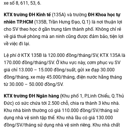
xe số 8, 611, 53, 6.
KTX trường ĐH Kinh tế
(135A) và trường
ĐH Khoa học tự
nhiên TP.HCM
(135B, Trần Hưng Đạo, Q.1) là nơi thuận lợi
cho SV theo học ở gần trung tâm thành phố. Không chỉ rẻ
về giá thuê phòng mà an ninh cũng được đảm bảo, tiện lợi
về việc đi lại.
Lệ phí ở KTX 135B là 120.000 đồng/tháng/SV, KTX 135A là
170.000 đồng/tháng/SV. Ở khu vực này, cơm phục vụ SV
giá chỉ 13.000 – 15.000 đồng/suất, gửi xe đạp 30.000
đồng/tháng, xe máy 45.000/tháng, điện nước hằng tháng
từ 30.000 – 50.000 đồng/SV.
KTX trường ĐH Ngân hàng
(Khu phố 1, P.Linh Chiểu, Q.Thủ
Đức) có sức chứa tới 2.500 chỗ, chia ra thành 3 khu nhà.
Khu nhà bình thường có giá 110.000 đồng/SV/tháng sử
dụng nhà vệ sinh tập thể. Khu nhà lầu có giá 130.000
đồng/SV/tháng sử dụng nhà vệ sinh riêng. Khu nhà chất