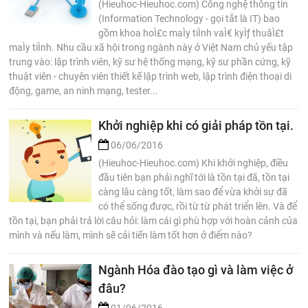
(Hieuhoc-Hieuhoc.com) Công nghệ thông tin
(Information Technology - gọi tắt là IT) bao
gồm khoa hoÌ£c maÌy tiÌnh vaÌ€ kyÌƒ thuâÌ£t
maÌy tiÌnh. Nhu cầu xã hội trong ngành này ở Việt Nam chủ yếu tập
trung vào: lập trình viên, kỹ sư hệ thống mạng, kỹ sư phần cứng, kỹ
thuật viên - chuyên viên thiết kế lập trình web, lập trình điện thoại di
động, game, an ninh mạng, tester...
Khởi nghiệp khi có giải pháp tồn tại.
06/06/2016
(Hieuhoc-Hieuhoc.com) Khi khởi nghiệp, điều
đầu tiên bạn phải nghĩ tới là tồn tại đã, tồn tại
càng lâu càng tốt, làm sao để vừa khởi sự đã
có thể sống được, rồi từ từ phát triển lên. Và để
tồn tại, bạn phải trả lời câu hỏi: làm cái gì phù hợp với hoàn cảnh của
mình và nếu làm, mình sẽ cải tiến làm tốt hơn ở điểm nào?
Ngành Hóa đào tạo gì và làm việc ở
đâu?