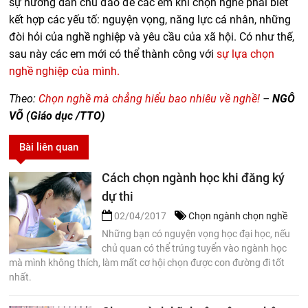
sự hướng dẫn chu đáo để các em khi chọn nghề phải biết
kết hợp các yếu tố: nguyện vọng, năng lực cá nhân, những
đòi hỏi của nghề nghiệp và yêu cầu của xã hội. Có như thế,
sau này các em mới có thể thành công với
sự lựa chọn
nghề nghiệp của mình.
Theo:
Chọn nghề mà chẳng hiểu bao nhiêu về nghề!
–
NGÔ
VÕ (Giáo dục /TTO)
Bài liên quan
Cách chọn ngành học khi đăng ký
dự thi
02/04/2017
Chọn ngành chọn nghề
Những bạn có nguyện vọng học đại học, nếu
chủ quan có thể trúng tuyển vào ngành học
mà mình không thích, làm mất cơ hội chọn được con đường đi tốt
nhất.