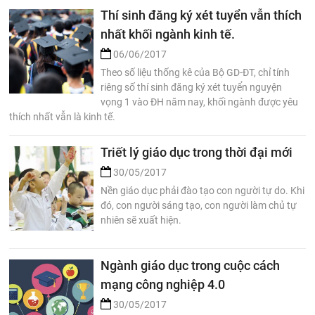
Thí sinh đăng ký xét tuyển vẫn thích
nhất khối ngành kinh tế.
06/06/2017
Theo số liệu thống kê của Bộ GD-ĐT, chỉ tính
riêng số thí sinh đăng ký xét tuyển nguyện
vọng 1 vào ĐH năm nay, khối ngành được yêu
thích nhất vẫn là kinh tế.
Triết lý giáo dục trong thời đại mới
30/05/2017
Nền giáo dục phải đào tạo con người tự do. Khi
đó, con người sáng tạo, con người làm chủ tự
nhiên sẽ xuất hiện.
Ngành giáo dục trong cuộc cách
mạng công nghiệp 4.0
30/05/2017