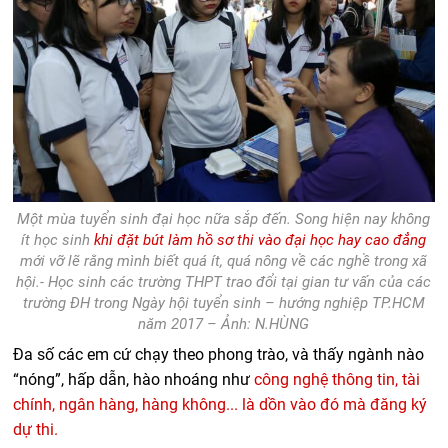
Một mùa tuyển sinh đại học nữa sắp đến. Song hiện nay không
ít học sinh
khi đặt bút làm hồ sơ thi vào đại học hay cao đẳng
mới vỡ lẽ rằng mình biết quá ít, quá nông về các nghề trong xã
hội.- Học sinh các trường THPT trao đổi tại gian tư vấn của các
trường ĐH trong Ngày hội tuyển sinh – hướng nghiệp TP.HCM
năm 2017 – Ảnh: N.HÙNG
Đa số các em cứ chạy theo phong trào, và thấy ngành nào
“nóng”, hấp dẫn, hào nhoáng như
công nghệ thông tin, tài
chính, ngân hàng, hàng không... là dồn vào đó mà đăng ký
dự thi.