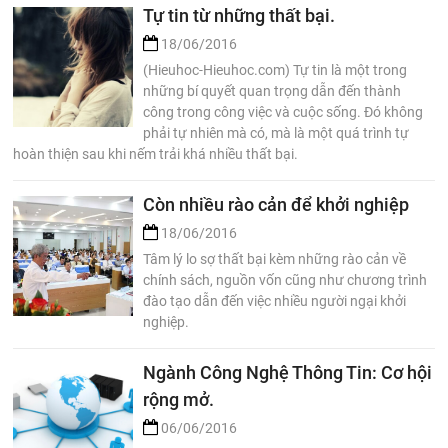
Tự tin từ những thất bại.
18/06/2016
(Hieuhoc-Hieuhoc.com) Tự tin là một trong
những bí quyết quan trọng dẫn đến thành
công trong công việc và cuộc sống. Đó không
phải tự nhiên mà có, mà là một quá trình tự
hoàn thiện sau khi nếm trải khá nhiều thất bại.
Còn nhiều rào cản để khởi nghiệp
18/06/2016
Tâm lý lo sợ thất bại kèm những rào cản về
chính sách, nguồn vốn cũng như chương trình
đào tạo dẫn đến việc nhiều người ngại khởi
nghiệp.
Ngành Công Nghệ Thông Tin: Cơ hội
rộng mở.
06/06/2016