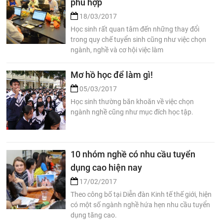
phù hợp
18/03/2017
Học sinh rất quan tâm đến những thay đổi
trong quy chế tuyển sinh cũng như việc chọn
ngành, nghề và cơ hội việc làm
Mơ hồ học để làm gì!
05/03/2017
Học sinh thường băn khoăn về việc chọn
ngành nghề cũng như mục đích học tập.
10 nhóm nghề có nhu cầu tuyển
dụng cao hiện nay
17/02/2017
Theo công bố tại Diễn đàn Kinh tế thế giới, hiện
có một số ngành nghề hứa hẹn nhu cầu tuyển
dụng tăng cao.