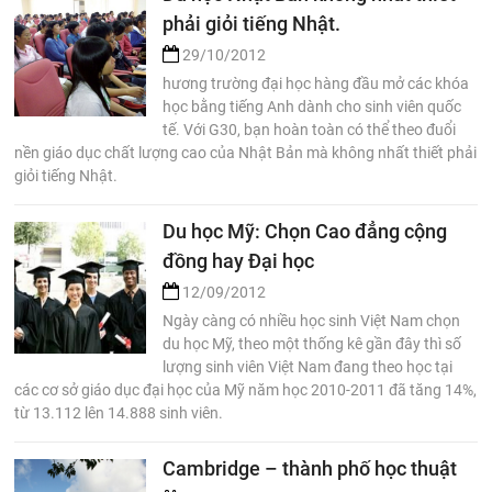
phải giỏi tiếng Nhật.
29/10/2012
hương trường đại học hàng đầu mở các khóa
học bằng tiếng Anh dành cho sinh viên quốc
tế. Với G30, bạn hoàn toàn có thể theo đuổi
nền giáo dục chất lượng cao của Nhật Bản mà không nhất thiết phải
giỏi tiếng Nhật.
Du học Mỹ: Chọn Cao đẳng cộng
đồng hay Đại học
12/09/2012
Ngày càng có nhiều học sinh Việt Nam chọn
du học Mỹ, theo một thống kê gần đây thì số
lượng sinh viên Việt Nam đang theo học tại
các cơ sở giáo dục đại học của Mỹ năm học 2010-2011 đã tăng 14%,
từ 13.112 lên 14.888 sinh viên.
Cambridge – thành phố học thuật