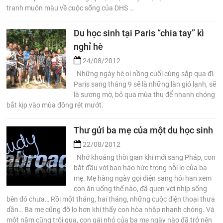
tranh muôn màu về cuộc sống của DHS …
Du học sinh tại Paris “chia tay” kì
nghỉ hè
24/08/2012
Những ngày hè oi nồng cuối cùng sắp qua đi.
Paris sang tháng 9 sẽ là những làn gió lạnh, sẽ
là sương mờ, bỏ qua mùa thu để nhanh chóng
bắt kịp vào mùa đông rét mướt.
Thư gửi ba mẹ của một du học sinh
22/08/2012
Nhớ khoảng thời gian khi mới sang Pháp, con
bắt đầu với bao háo hức trong nỗi lo của ba
mẹ. Mẹ hàng ngày gọi điện sang hỏi han xem
con ăn uống thế nào, đã quen với nhịp sống
bên đó chưa… Rồi một tháng, hai tháng, những cuộc điện thoại thưa
dần… Ba mẹ cũng đỡ lo hơn khi thấy con hòa nhập nhanh chóng. Và
một năm cũng trôi qua, con gái nhỏ của ba mẹ ngày nào đã trở nên