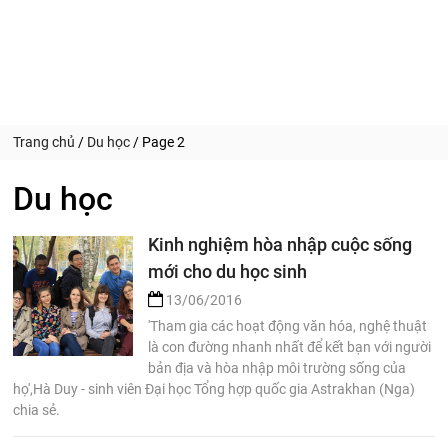
Trang chủ
/
Du học
/
Page 2
Du học
Kinh nghiệm hòa nhập cuộc sống
mới cho du học sinh
13/06/2016
'Tham gia các hoạt động văn hóa, nghệ thuật
là con đường nhanh nhất để kết bạn với người
bản địa và hòa nhập môi trường sống của
họ',Hà Duy - sinh viên Đại học Tổng hợp quốc gia Astrakhan (Nga)
chia sẻ.