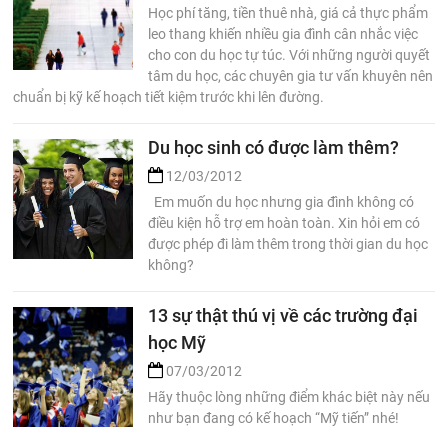
Học phí tăng, tiền thuê nhà, giá cả thực phẩm
leo thang khiến nhiều gia đình cân nhắc việc
cho con du học tự túc. Với những người quyết
tâm du học, các chuyên gia tư vấn khuyên nên
chuẩn bị kỹ kế hoạch tiết kiệm trước khi lên đường.
Du học sinh có được làm thêm?
12/03/2012
Em muốn du học nhưng gia đình không có
điều kiện hỗ trợ em hoàn toàn. Xin hỏi em có
được phép đi làm thêm trong thời gian du học
không?
13 sự thật thú vị về các trường đại
học Mỹ
07/03/2012
Hãy thuộc lòng những điểm khác biệt này nếu
như bạn đang có kế hoạch “Mỹ tiến” nhé!