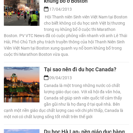
khủng bố ở Boston
17/04/2013
Hội Thanh niên Sinh viên Việt Nam tại Boston
cho biết không có du học sinh Việt bị thương
trong vụ khủng bố ở cuộc thi Marathon
Boston. PV VTC News đã có cuộc phỏng vấn nhanh với anh Lê Thái
Hải, Phó Chủ Tịch phụ trách truyền thông của hội Thanh Niên Sinh
Viên Việt Nam tại Boston xung quanh vụ nổ bom khủng bố trong
cuộc thi Marathon Boston vừa qua.
Tại sao nên đi du học Canada?
09/04/2013
Canada là một trong những nước có chất
lượng giáo dục cao. Với xã hội đa văn hóa,
Canada sẽ giúp sinh viên quốc tế cảm thấy
gần gũi như là họ đang ở tại quê nhà. Bên
cạnh một nền giáo dục chất lượng cao với chi phí thấp, Canada là
một nơi có chất lượng sống tốt nhất trên thế giới
Du học Hà Lan- nền giáo dục hàng