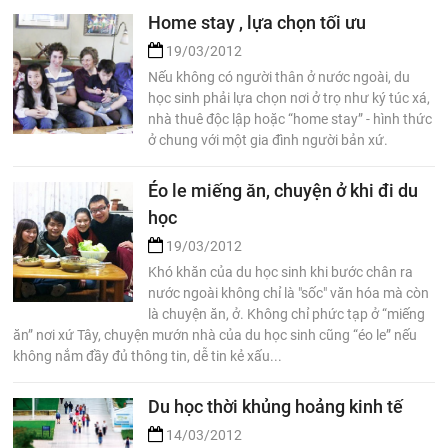
Home stay , lựa chọn tối ưu
19/03/2012
Nếu không có người thân ở nước ngoài, du
học sinh phải lựa chọn nơi ở trọ như ký túc xá,
nhà thuê độc lập hoặc “home stay” - hình thức
ở chung với một gia đình người bản xứ.
Éo le miếng ăn, chuyện ở khi đi du
học
19/03/2012
Khó khăn của du học sinh khi bước chân ra
nước ngoài không chỉ là "sốc" văn hóa mà còn
là chuyện ăn, ở. Không chỉ phức tạp ở “miếng
ăn” nơi xứ Tây, chuyện mướn nhà của du học sinh cũng “éo le” nếu
không nắm đầy đủ thông tin, dễ tin kẻ xấu...
Du học thời khủng hoảng kinh tế
14/03/2012