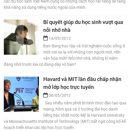
các du học sinh Việt Nam cũng có những cách học rất riêng để tăng
khả năng sử dụng tiếng nước ngoài của mình.
Bí quyết giúp du học sinh vượt qua
nỗi nhớ nhà
14/05/2012
Bạn đang học tập và trải nghiệm cuộc sống ở
một nơi xa lạ với những con người mới, nền
văn hóa mới? Nỗi nhớ nhà, những kỉ niệm
đáng nhớ trước kia có đang dày vò bạn?
Havard và MIT lần đầu chấp nhận
mở lớp học trực tuyến
08/05/2012
Sau nhiều năm phớt lờ hình thức đào tạo qua
mạng, hôm qua cả 2 trường đại học danh
tiếng bậc nhất nước Mỹ là Harvard University
và Massachusetts Institute of Technology (MIT) bất ngờ công bố kế
hoạch triển khai các lớp học trực tuyến.