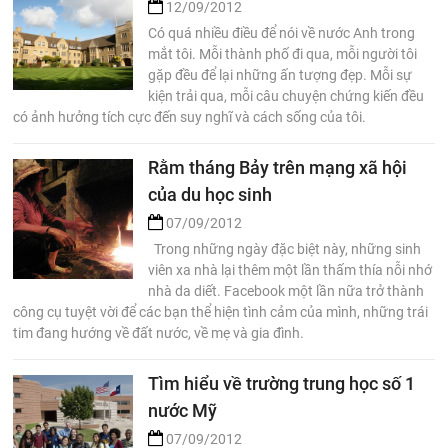
12/09/2012
Có quá nhiều điều để nói về nước Anh trong
mắt tôi. Mỗi thành phố đi qua, mỗi người tôi
gặp đều để lại những ấn tượng đẹp. Mỗi sự
kiện trải qua, mỗi câu chuyện chứng kiến đều
có ảnh hưởng tích cực đến suy nghĩ và cách sống của tôi.
Rằm tháng Bảy trên mạng xã hội
của du học sinh
07/09/2012
Trong những ngày đặc biệt này, những sinh
viên xa nhà lại thêm một lần thấm thía nỗi nhớ
nhà da diết. Facebook một lần nữa trở thành
công cụ tuyệt vời để các bạn thể hiện tình cảm của mình, những trái
tim đang hướng về đất nước, về mẹ và gia đình.
Tìm hiểu về trường trung học số 1
nước Mỹ
07/09/2012