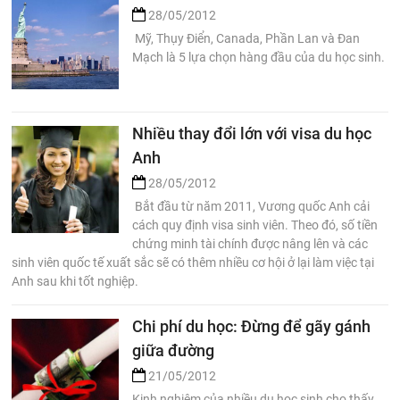
28/05/2012
Mỹ, Thụy Điển, Canada, Phần Lan và Đan
Mạch là 5 lựa chọn hàng đầu của du học sinh.
Nhiều thay đổi lớn với visa du học
Anh
28/05/2012
Bắt đầu từ năm 2011, Vương quốc Anh cải
cách quy định visa sinh viên. Theo đó, số tiền
chứng minh tài chính được nâng lên và các
sinh viên quốc tế xuất sắc sẽ có thêm nhiều cơ hội ở lại làm việc tại
Anh sau khi tốt nghiệp.
Chi phí du học: Đừng để gãy gánh
giữa đường
21/05/2012
Kinh nghiệm của nhiều du học sinh cho thấy