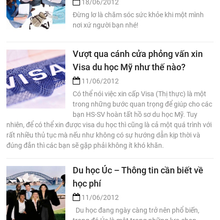
18/06/2012
Đừng lơ là chăm sóc sức khỏe khi một mình
nơi xứ người bạn nhé!
Vượt qua cánh cửa phỏng vấn xin
Visa du học Mỹ như thế nào?
11/06/2012
Có thể nói việc xin cấp Visa (Thị thực) là một
trong những bước quan trọng để giúp cho các
bạn HS-SV hoàn tất hồ sơ du học Mỹ. Tuy
nhiên, để có thể xin được visa du học thì cũng là cả một quá trình với
rất nhiều thủ tục mà nếu như không có sự hướng dẫn kịp thời và
đúng đắn thì các bạn sẽ gặp phải không ít khó khăn.
Du học Úc – Thông tin cần biết về
học phí
11/06/2012
Du học đang ngày càng trở nên phổ biến,