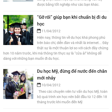
được bằng tốt nghiệp như các bạn khác.
“Gỡ rối” giúp bạn khi chuẩn bị đi du
học
11/04/2012
Hiện nay, thông tin về du học khá phong phú
trên báo chí, diễn đàn và nhất là internet... Đây
thật sự là một thuận lợi so với cách đây chừng
hơn 10 năm trước, khi mà thông tin thực sự là “cửa ải” không dễ
dàng với những bạn muốn đi du học.
Du học Mỹ, đừng để nước đến chân
mới nhảy
10/04/2012
Theo các chuyên viên tư vấn du học Mỹ, toàn
bộ quá trình xin học nên bắt đầu từ 12 đến 18
tháng trước khi muốn đến Mỹ.