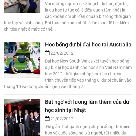
Với những người có kế hoạch du học, đặc biệt
là du học tự túc có lẽ điều quan tâm nhất là
các khoản chi phí cần chuẩn bị trong thời gian
học tập và sinh sống. Bài toán hóc búa nhất là làm sao để tiết kiệm
chi tiêu nhất ở mức có thể...
Học bổng dự bị đại học tại Australia
22/02/2012
Đại học New South Wales xét tuyển học bổng
dự bị đại học dành cho học sinh Việt Nam năm
học 2012, thời gian nhập học cho chương
trình chuyển tiếp vào tháng 8, dự bị chuẩn vào
tháng 10 và dự bị chuẩn cộng vào tháng 7.
Bất ngờ với lương làm thêm của du
học sinh tại Nhật
21/02/2012
.Để giảm bớt gánh nặng chi phí đồng thời hiểu
hơn về cuộc sống nơi xứ người, rất nhiều du