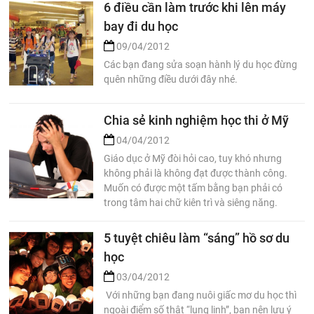
6 điều cần làm trước khi lên máy
bay đi du học
09/04/2012
Các bạn đang sửa soạn hành lý du học đừng
quên những điều dưới đây nhé.
Chia sẻ kinh nghiệm học thi ở Mỹ
04/04/2012
Giáo dục ở Mỹ đòi hỏi cao, tuy khó nhưng
không phải là không đạt được thành công.
Muốn có được một tấm bằng bạn phải có
trong tâm hai chữ kiên trì và siêng năng.
5 tuyệt chiêu làm “sáng” hồ sơ du
học
03/04/2012
Với những bạn đang nuôi giấc mơ du học thì
ngoài điểm số thật “lung linh”, bạn nên lưu ý