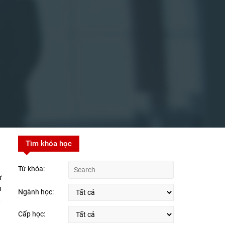
Tìm khóa học
Từ khóa:
ự
h
Ngành học:
t
Cấp học: