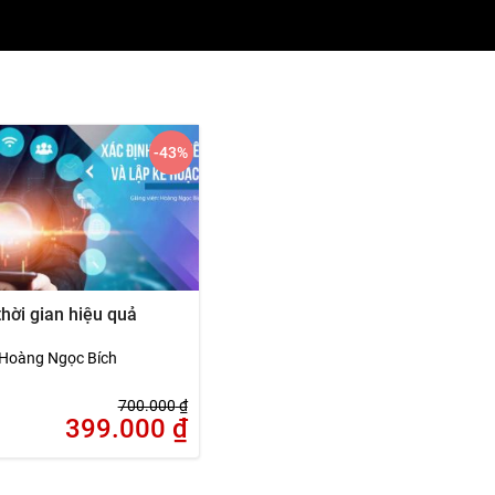
-43
%
thời gian hiệu quả
Hoàng Ngọc Bích
700.000
₫
399.000
₫