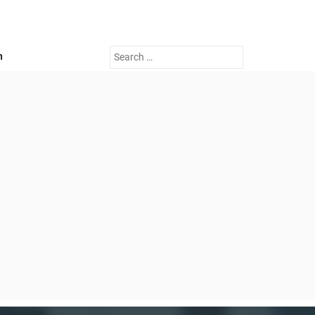
Search
n
for: