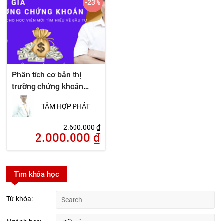
-23
%
Phân tích cơ bản thị
trường chứng khoán
chuyên sâu
TÂM HỢP PHÁT
2.600.000
₫
2.000.000
₫
Tìm khóa học
Từ khóa: