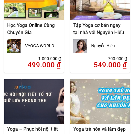
Học Yoga Online Cùng
Tập Yoga cơ bản ngay
Chuyên Gia
tại nhà với Nguyễn Hiếu
VYOGA WORLD
Nguyễn Hiếu
1.000.000
₫
700.000
₫
499.000
₫
549.000
₫
Yoga – Phục hồi nội tiết
Yoga trẻ hóa và làm đẹp