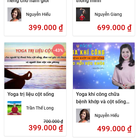
riêng cho nam giới
thông minh
Nguyễn Hiếu
Nguyễn Giang
399.000
₫
699.000
₫
-43
%
Yoga trị liệu cột sống
Yoga khí công chữa
bệnh khớp và cột sống
Trần Thế Long
phục hồi sức khỏe
Nguyễn Hiếu
700.000
₫
399.000
₫
499.000
₫