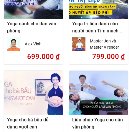
Yoga dành cho dân văn
Yoga trị liệu dành cho
phòng
người bệnh Tim mạch
vành, cao huyết áp, béo
Master Jon và
Alex Vinh
phì
Master Virender
699.000
₫
799.000
₫
Yoga cho bà bầu dễ
Liệu pháp Yoga cho dân
dàng vượt cạn
văn phòng