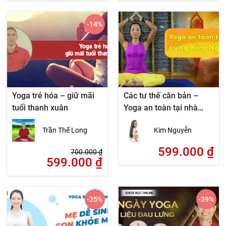
-14
%
Yoga trẻ hóa – giữ mãi
Các tư thế căn bản –
tuổi thanh xuân
Yoga an toàn tại nhà
cùng Kim Nguyễn
Trần Thế Long
Kim Nguyễn
599.000
₫
700.000
₫
599.000
₫
-25
%
-39
%