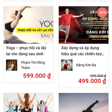
-50
%
Yoga – phục hồi và lấy
Xây dựng và áp dụng
lại vóc dáng sau sinh
hiệu quả các chiến lược
kinh doanh cho phòng
Phạm Thị Hồng
Đặng Kim Ba
tập thể thao
Thắm
599.000
₫
999.000
₫
499.000
₫