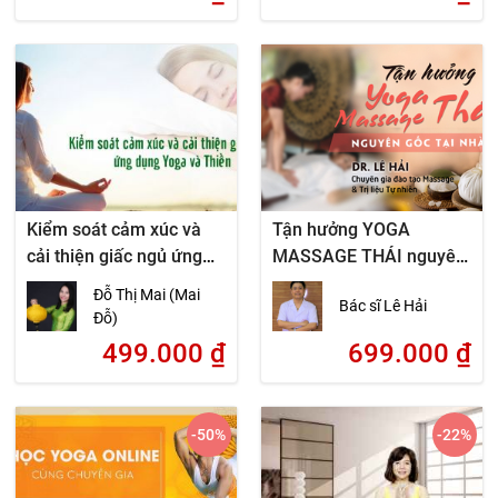
Kiểm soát cảm xúc và
Tận hưởng YOGA
cải thiện giấc ngủ ứng
MASSAGE THÁI nguyên
dụng Yoga và Thiền
gốc ngay tại nhà
Đỗ Thị Mai (Mai
Bác sĩ Lê Hải
Đỗ)
499.000
₫
699.000
₫
-50
%
-22
%