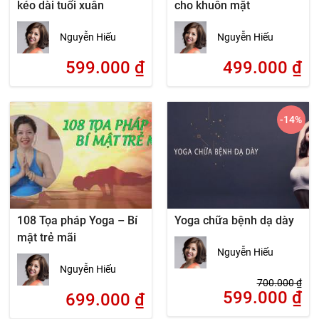
kéo dài tuổi xuân
cho khuôn mặt
Nguyễn Hiếu
Nguyễn Hiếu
599.000
₫
499.000
₫
-14
%
108 Tọa pháp Yoga – Bí
Yoga chữa bệnh dạ dày
mật trẻ mãi
Nguyễn Hiếu
Nguyễn Hiếu
700.000
₫
599.000
₫
699.000
₫