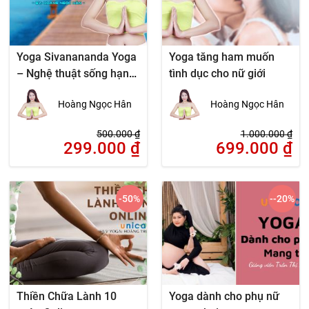
Yoga Sivanananda Yoga
Yoga tăng ham muốn
– Nghệ thuật sống hạnh
tình dục cho nữ giới
phúc
Hoàng Ngọc Hân
Hoàng Ngọc Hân
500.000
₫
1.000.000
₫
299.000
₫
699.000
₫
-50
%
--20
%
Thiền Chữa Lành 10
Yoga dành cho phụ nữ