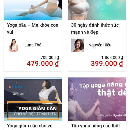
Yoga bầu – Mẹ khỏe con
30 ngày đánh thức sức
vui
mạnh vẻ đẹp
Luna Thái
Nguyễn Hiếu
700.000
₫
1.868.000
₫
479.000
₫
399.000
₫
Yoga giảm cân cho vẻ
Tập yoga nâng cao thật