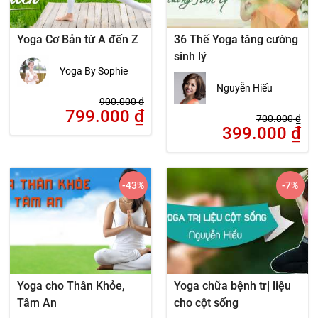
Yoga Cơ Bản từ A đến Z
36 Thế Yoga tăng cường
sinh lý
Yoga By Sophie
Nguyễn Hiếu
900.000
₫
799.000
₫
700.000
₫
399.000
₫
-43
%
-7
%
Yoga cho Thân Khỏe,
Yoga chữa bệnh trị liệu
Tâm An
cho cột sống