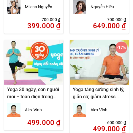
Milena Nguyễn
Nguyễn Hiếu
700.000
₫
700.000
₫
399.000
₫
649.000
₫
-17
%
Yoga 30 ngày, con người
Yoga tăng cường sinh lý,
mới – toàn diện trong
giãn cơ, giảm stress
ngoài
dành cho nam giới
Alex Vinh
Alex Vinh
499.000
₫
600.000
₫
499.000
₫