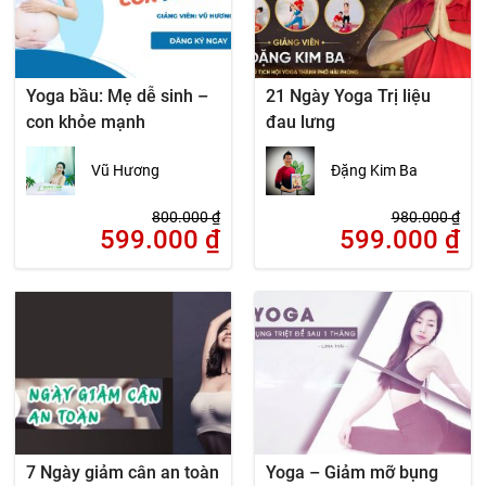
Yoga bầu: Mẹ dễ sinh –
21 Ngày Yoga Trị liệu
con khỏe mạnh
đau lưng
Vũ Hương
Đặng Kim Ba
800.000
₫
980.000
₫
599.000
₫
599.000
₫
7 Ngày giảm cân an toàn
Yoga – Giảm mỡ bụng