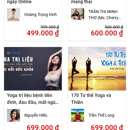
ngày Online
mang thai
TRẦN THỊ MINH
Hoàng Trọng Vinh
THƠ (Ms. Cherry
Chen)
999.000
₫
500.000
₫
499.000
₫
600.000
₫
Yoga trị liệu bệnh tiền
170 Tư thế Yoga và
đình, đau đầu, mất ngủ
Thiền
– phục hồi sức khỏe
Nguyễn Hiếu
Trần Thế Long
699.000
₫
699.000
₫