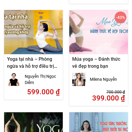
-43
%
Yoga tại nhà – Phòng
Múa yoga – Đánh thức
ngừa và hỗ trợ điều trị
vẻ đẹp trong bạn
xương khớp
Nguyễn Thị Ngọc
Milena Nguyễn
Diễm
599.000
₫
700.000
₫
399.000
₫