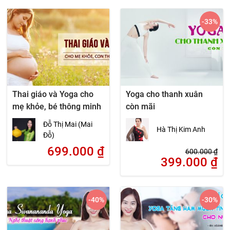
-33
%
Thai giáo và Yoga cho
Yoga cho thanh xuân
mẹ khỏe, bé thông minh
còn mãi
Đỗ Thị Mai (Mai
Hà Thị Kim Anh
Đỗ)
699.000
₫
600.000
₫
399.000
₫
-40
%
-30
%