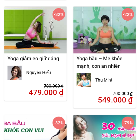
-32
%
-22
%
Yoga giảm eo giữ dáng
Yoga bầu – Mẹ khỏe
mạnh, con an nhiên
Nguyễn Hiếu
Thu Mint
700.000
₫
479.000
₫
700.000
₫
549.000
₫
-32
%
-79
%