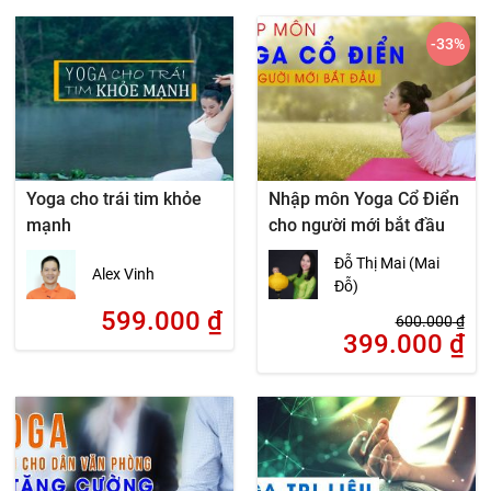
-33
%
Yoga cho trái tim khỏe
Nhập môn Yoga Cổ Điển
mạnh
cho người mới bắt đầu
Đỗ Thị Mai (Mai
Alex Vinh
Đỗ)
599.000
₫
600.000
₫
399.000
₫