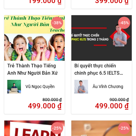
199.000
₫
399.000
₫
-38
%
-45
%
Trẻ Thành Thạo Tiếng
Bí quyết thực chiến
Anh Như Người Bản Xứ
chinh phục 6.5 IELTS
trong 2 tháng
Vũ Ngọc Quyền
Âu Vĩnh Chương
800.000
₫
900.000
₫
499.000
₫
499.000
₫
-25
%
-25
%