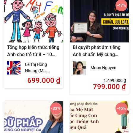
-47
%
Tổng hợp kiến thức tiếng
Bí quyết phát âm tiếng
Anh cho trẻ từ 8 – 10
Anh chuẩn Mỹ cùng
tuổi
MoonESL
Lê Thị Hồng
Moon Nguyen
Nhung (Ms.
nWins)
699.000
₫
1.499.000
₫
799.000
₫
-33
%
-45
%