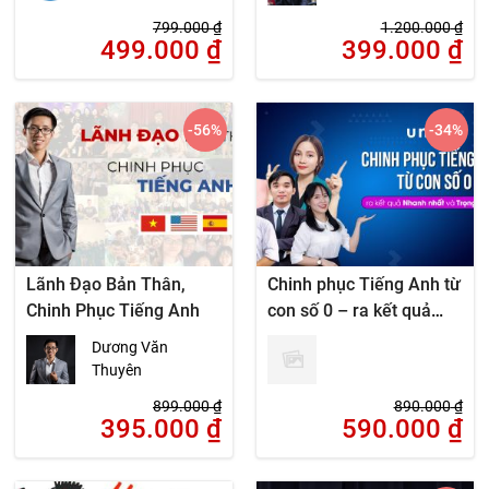
Hanoi Free Private
799.000
₫
1.200.000
₫
Tour Guide
499.000
₫
399.000
₫
-56
%
-34
%
Lãnh Đạo Bản Thân,
Chinh phục Tiếng Anh từ
Chinh Phục Tiếng Anh
con số 0 – ra kết quả
nhanh và trọng tâm nhất
Dương Văn
Thuyên
899.000
₫
890.000
₫
395.000
₫
590.000
₫