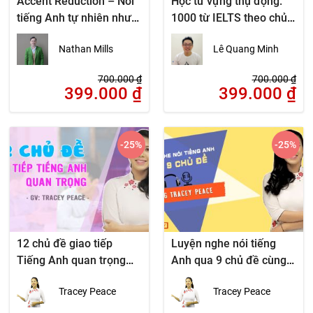
Accent Reduction – Nói
Học từ vựng thụ động:
tiếng Anh tự nhiên như
1000 từ IELTS theo chủ
người bản xứ
đề
Nathan Mills
Lê Quang Minh
700.000
₫
700.000
₫
399.000
₫
399.000
₫
-25
%
-25
%
12 chủ đề giao tiếp
Luyện nghe nói tiếng
Tiếng Anh quan trọng
Anh qua 9 chủ đề cùng
(1b)
Tracey Peace (1c)
Tracey Peace
Tracey Peace