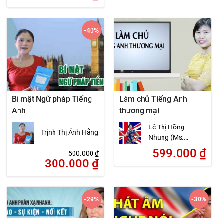
-40
%
Bí mật Ngữ pháp Tiếng
Làm chủ Tiếng Anh
Anh
thương mại
Lê Thị Hồng
Trịnh Thị Ánh Hằng
Nhung (Ms.
nWins)
599.000
₫
500.000
₫
300.000
₫
-29
%
-30
%