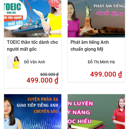
-17
%
TOEIC thần tốc dành cho
Phát âm tiếng Anh
người mất gốc
chuẩn giọng Mỹ
Đỗ Vân Anh
Đỗ Thị Minh Hà
499.000
₫
600.000
₫
499.000
₫