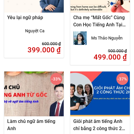
Yêu lại ngữ pháp
Cha mẹ “Mất Gốc” Cùng
Con Học Tiếng Anh Tại
Nguyệt Ca
Nhà
Ms Thảo Nguyễn
600.000
₫
399.000
₫
900.000
₫
499.000
₫
-33
%
-37
%
Làm chủ ngữ âm tiếng
Giỏi phát âm tiếng Anh
Anh
chỉ bằng 2 công thức 2H