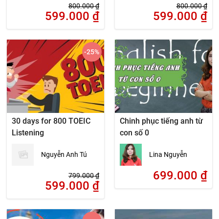
800.000
₫
800.000
₫
599.000
₫
599.000
₫
-25
%
30 days for 800 TOEIC
Chinh phục tiếng anh từ
Listening
con số 0
Nguyễn Anh Tú
Lina Nguyễn
699.000
₫
799.000
₫
599.000
₫