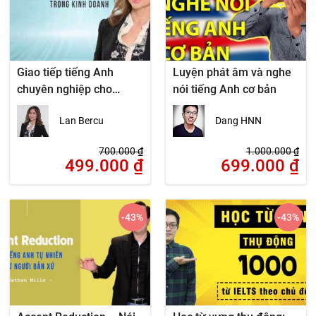
Giao tiếp tiếng Anh
Luyện phát âm và nghe
chuyên nghiệp cho
nói tiếng Anh cơ bản
người làm kinh doanh
Lan Bercu
Dang HNN
700.000
₫
1.000.000
₫
499.000
₫
699.000
₫
-43
%
-43
%