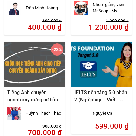
& GTR
Nhóm giảng viên
Trần Minh Hoàng
Mr Soup - Ms
Chloe - Ms May
600.000
₫
1.900.000
₫
May - Ms Huyen
400.000
₫
1.200.000
₫
Linh
-22
%
Tiếng Anh chuyên
IELTS nền tảng 5.0 phần
ngành xây dựng cơ bản
2 (Ngữ pháp – Viết –
Nói)
Huỳnh Thạch Thảo
Nguyệt Ca
599.000
₫
900.000
₫
700.000
₫