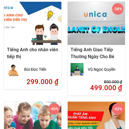
-38
%
Tiếng Anh cho nhân viên
Tiếng Anh Giao Tiếp
tiếp thị
Thường Ngày Cho Bé
Bùi Đức Tiến
Vũ Ngọc Quyền
299.000
₫
800.000
₫
499.000
₫
-40
%
-43
%