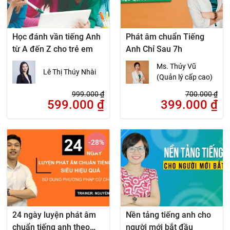
Học đánh vần tiếng Anh
Phát âm chuẩn Tiếng
từ A đến Z cho trẻ em
Anh Chỉ Sau 7h
Ms. Thúy Vũ
Lê Thị Thúy Nhài
(Quản lý cấp cao)
999.000
₫
700.000
₫
599.000
₫
399.000
₫
-28
%
24 ngày luyện phát âm
Nền tảng tiếng anh cho
chuẩn tiếng anh theo
người mới bắt đầu