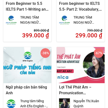
From Beginner to 5.5
From beginner to IELTS
IELTS Part 1-Writing and
5.5- Part 2: Vocabulary,
Speaking
Grammar, Reading and
TRUNG TÂM
TRUNG TÂM
Listening
NGOẠI NGỮ
NGOẠI NGỮ
MAXLEARN
MAXLEARN
899.000
₫
799.000
₫
399.000
₫
299.000
₫
-38
%
-67
%
Ngữ pháp căn bản tiếng
Lợi Thế Phát Âm –
Anh
Pronunication
Advantage – As easy as
Trung tâm tiếng
Nguyễn Thị Xuân
ABC
Anh Efis English -
Quỳnh