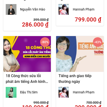
phương pháp cử chỉ tay
Nguyễn Văn Hào
Hannah Phạm
799.000
₫
399.000
₫
286.000
₫
-80
%
-43
%
18 Công thức sửa lỗi
Tiếng anh giao tiếp
phát âm tiếng Anh kinh
thường ngày
điển cho người Việt
Đậu Thị Sim
Hannah Phạm
990.000
₫
700.000
₫