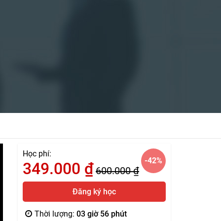
Học phí:
-42
%
349.000
₫
600.000
₫
Đăng ký học
Thời lượng:
03 giờ 56 phút