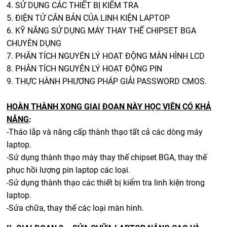
4. SỬ DỤNG CÁC THIẾT BỊ KIỂM TRA
5. ĐIỆN TỬ CĂN BẢN CỦA LINH KIỆN LAPTOP
6. KỸ NĂNG SỬ DỤNG MÁY THAY THẾ CHIPSET BGA
CHUYÊN DỤNG
7. PHÂN TÍCH NGUYÊN LÝ HOẠT ĐỘNG MÀN HÌNH LCD
8. PHÂN TÍCH NGUYÊN LÝ HOẠT ĐỘNG PIN
9. THỰC HÀNH PHƯƠNG PHÁP GIẢI PASSWORD CMOS.
HOÀN THÀNH XONG GIAI ĐOẠN NÀY HỌC VIÊN CÓ KHẢ
NĂNG
:
-Tháo lắp và nâng cấp thành thạo tất cả các dòng máy
laptop.
-Sử dụng thành thạo máy thay thế chipset BGA, thay thế
phục hồi lượng pin laptop các loại.
-Sử dụng thành thạo các thiết bị kiểm tra linh kiện trong
laptop.
-Sửa chữa, thay thế các loại màn hình.