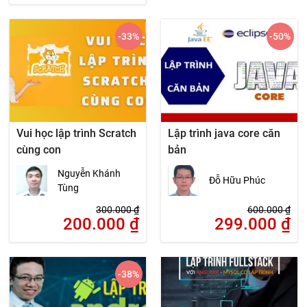
-33
%
-50
%
Vui học lập trình Scratch
Lập trình java core căn
cùng con
bản
Nguyễn Khánh
Đỗ Hữu Phúc
Tùng
300.000
₫
600.000
₫
200.000
₫
299.000
₫
-38
%