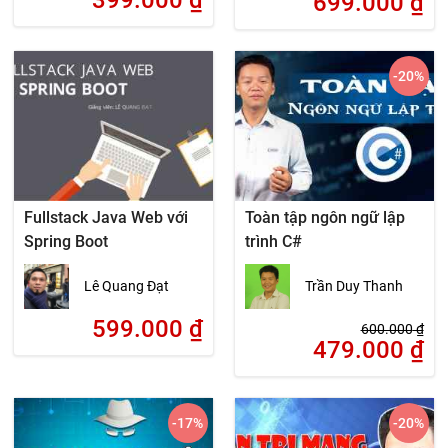
399.000
₫
699.000
₫
-20
%
Fullstack Java Web với
Toàn tập ngôn ngữ lập
Spring Boot
trình C#
Lê Quang Đạt
Trần Duy Thanh
599.000
₫
600.000
₫
479.000
₫
-17
%
-20
%