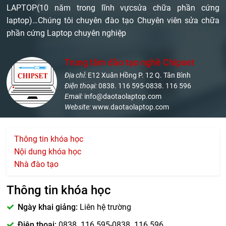
LAPTOP(10 năm trong lĩnh vựcsửa chữa phần cứng
laptop)…Chúng tôi chuyên đào tạo Chuyên viên sửa chữa
phần cứng Laptop chuyên nghiệp
Trung tâm đào tạo nghề Chipset
Địa chỉ:
E12 Xuân Hồng P. 12 Q. Tân Bình
Điện thoại:
0838. 116 595-0838. 116 596
Email:
info@daotaolaptop.com
Website:
www.daotaolaptop.com
Thông tin khóa học
Nội dung khóa học
Nhà đào tạo
Thông tin khóa học
Ngày khai giảng:
Liên hệ trường
Điện thoại:
0838. 116 595-0838. 116 596