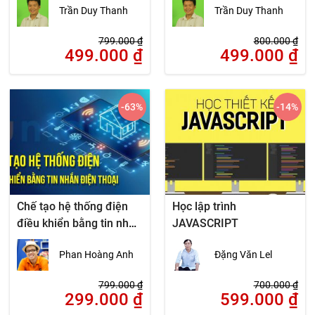
Trần Duy Thanh
Trần Duy Thanh
799.000
₫
800.000
₫
499.000
₫
499.000
₫
-63
%
-14
%
Chế tạo hệ thống điện
Học lập trình
điều khiển bằng tin nhắn
JAVASCRIPT
điện thoại
Phan Hoàng Anh
Đặng Văn Lel
799.000
₫
700.000
₫
299.000
₫
599.000
₫