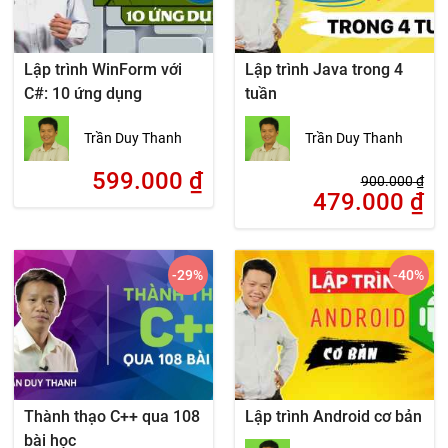
Lập trình WinForm với
Lập trình Java trong 4
C#: 10 ứng dụng
tuần
Trần Duy Thanh
Trần Duy Thanh
599.000
₫
900.000
₫
479.000
₫
-29
%
-40
%
Thành thạo C++ qua 108
Lập trình Android cơ bản
bài học