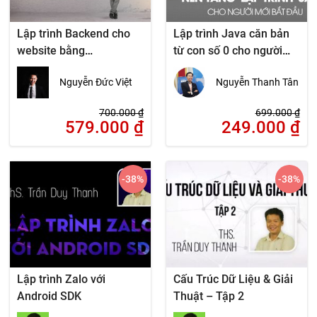
Lập trình Backend cho
Lập trình Java căn bản
website bằng
từ con số 0 cho người
PHP/Mysql theo mô hình
mới bắt đầu
Nguyễn Đức Việt
Nguyễn Thanh Tân
MVC
700.000
₫
699.000
₫
579.000
₫
249.000
₫
-38
%
-38
%
Lập trình Zalo với
Cấu Trúc Dữ Liệu & Giải
Android SDK
Thuật – Tập 2