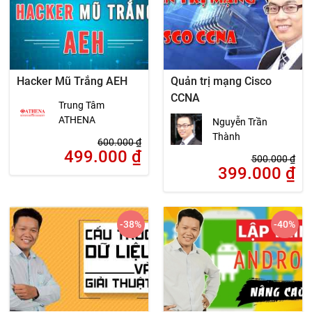
Hacker Mũ Trắng AEH
Quản trị mạng Cisco
CCNA
Trung Tâm
ATHENA
Nguyễn Trần
Thành
600.000
₫
499.000
₫
500.000
₫
399.000
₫
-38
%
-40
%