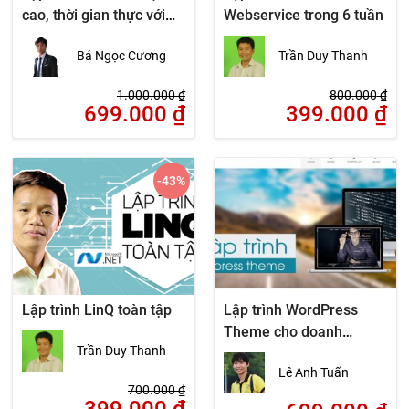
cao, thời gian thực với
Webservice trong 6 tuần
NodeJS
Bá Ngọc Cương
Trần Duy Thanh
1.000.000
₫
800.000
₫
699.000
₫
399.000
₫
-43
%
Lập trình LinQ toàn tập
Lập trình WordPress
Theme cho doanh
Trần Duy Thanh
nghiệp cùng Bootstrap
Lê Anh Tuấn
700.000
₫