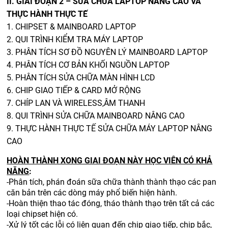
II. GIAI ĐOẠN 2 – SỬA CHỮA LAPTOP NÂNG CAO VÀ
THỰC HÀNH THỰC TẾ
1. CHIPSET & MAINBOARD LAPTOP
2. QUI TRÌNH KIỂM TRA MÁY LAPTOP
3. PHÂN TÍCH SƠ ĐỒ NGUYÊN LÝ MAINBOARD LAPTOP
4. PHÂN TÍCH CƠ BẢN KHỐI NGUỒN LAPTOP
5. PHÂN TÍCH SỬA CHỮA MÀN HÌNH LCD
6. CHIP GIAO TIẾP & CARD MỞ RỘNG
7. CHÍP LAN VÀ WIRELESS,ÂM THANH
8. QUI TRÌNH SỬA CHỮA MAINBOARD NÂNG CAO
9. THỰC HÀNH THỰC TẾ SỬA CHỮA MÁY LAPTOP NÂNG
CAO
HOÀN THÀNH XONG GIAI ĐOẠN NÀY HỌC VIÊN CÓ KHẢ
NĂNG
:
-Phân tích, phán đoán sữa chữa thành thành thạo các pan
căn bản trên các dòng máy phổ biến hiện hành.
-Hoàn thiện thao tác đóng, tháo thành thạo trên tất cả các
loại chipset hiện có.
-Xử lý tốt các lỗi có liên quan đến chip giao tiếp, chip bắc,