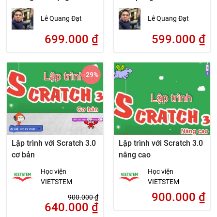
Lê Quang Đạt
Lê Quang Đạt
699.000
₫
599.000
₫
-29
%
Lập trình với Scratch 3.0
Lập trình với Scratch 3.0
cơ bản
nâng cao
Học viện
Học viện
VIETSTEM
VIETSTEM
900.000
₫
900.000
₫
640.000
₫