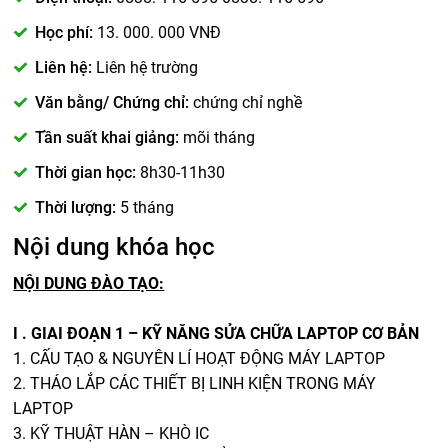
Học phí:
13. 000. 000 VNĐ
Liên hệ:
Liên hệ trường
Văn bằng/ Chứng chỉ:
chứng chỉ nghề
Tần suất khai giảng:
mõi tháng
Thời gian học:
8h30-11h30
Thời lượng:
5 tháng
Nội dung khóa học
NỘI DUNG ĐÀO TẠO:
I . GIAI ĐOẠN 1 – KỸ NĂNG SỬA CHỮA LAPTOP CƠ BẢN
1. CẤU TẠO & NGUYÊN LÍ HOẠT ĐỘNG MÁY LAPTOP
2. THÁO LẮP CÁC THIẾT BỊ LINH KIỆN TRONG MÁY
LAPTOP
3. KỸ THUẬT HÀN – KHÒ IC