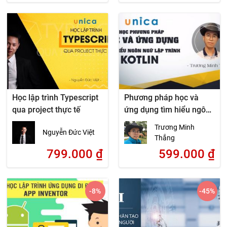
Học lập trình Typescript
Phương pháp học và
qua project thực tế
ứng dụng tìm hiểu ngôn
ngữ lập trình Kotlin
Trương Minh
Nguyễn Đức Việt
Thắng
799.000
₫
599.000
₫
-8
%
-45
%