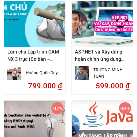
Làm chủ Lập trình CAM
ASP.NET và Xây dựng
NX 3 trục (Cơ bản –
hoàn chỉnh ứng dụng
Chuyên sâu)
website động
TRƯƠNG MINH
Hoàng Quốc Duy
TUẤN
799.000
₫
599.000
₫
-17
%
-64
%