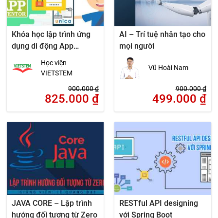
Khóa học lập trình ứng
AI – Trí tuệ nhân tạo cho
dụng di động App
mọi người
Inventor
Học viện
Vũ Hoài Nam
VIETSTEM
900.000
₫
900.000
₫
825.000
₫
499.000
₫
JAVA CORE – Lập trình
RESTful API designing
hướng đối tượng từ Zero
với Spring Boot