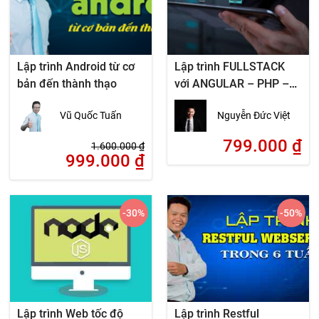
Lập trình Android từ cơ
Lập trình FULLSTACK
bản đến thành thạo
với ANGULAR – PHP –
MYSQL
Vũ Quốc Tuấn
Nguyễn Đức Việt
799.000
₫
1.600.000
₫
999.000
₫
-30
%
-50
%
Lập trình Web tốc độ
Lập trình Restful