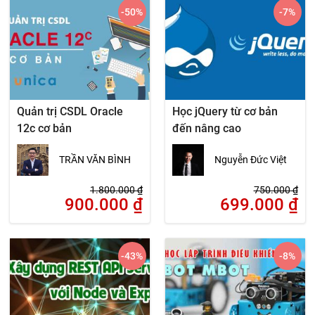
-50
%
-7
%
Quản trị CSDL Oracle
Học jQuery từ cơ bản
12c cơ bản
đến nâng cao
TRẦN VĂN BÌNH
Nguyễn Đức Việt
1.800.000
₫
750.000
₫
900.000
₫
699.000
₫
-43
%
-8
%