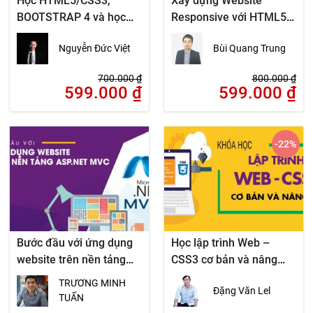
Học HTML5/CSS3,
Xây dựng Website
BOOTSTRAP 4 và học
Responsive với HTML5,
cắt Web từ file thiết kế
CSS3
Nguyễn Đức Việt
Bùi Quang Trung
700.000
₫
800.000
₫
599.000
₫
599.000
₫
-22
%
Bước đầu với ứng dụng
Học lập trình Web –
website trên nền tảng
CSS3 cơ bản và nâng
ASP.NET MVC
cao
TRƯƠNG MINH
Đặng Văn Lel
TUẤN