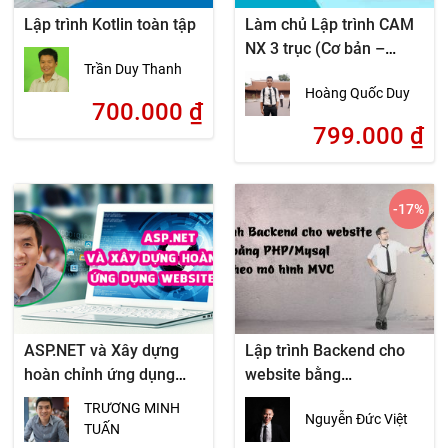
Lập trình Kotlin toàn tập
Làm chủ Lập trình CAM
NX 3 trục (Cơ bản –
Trần Duy Thanh
Chuyên sâu)
Hoàng Quốc Duy
700.000
₫
799.000
₫
-17
%
ASP.NET và Xây dựng
Lập trình Backend cho
hoàn chỉnh ứng dụng
website bằng
website động
PHP/Mysql theo mô hình
TRƯƠNG MINH
Nguyễn Đức Việt
MVC
TUẤN