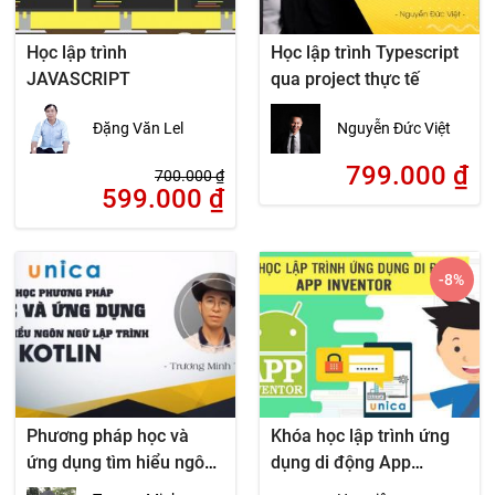
Học lập trình
Học lập trình Typescript
JAVASCRIPT
qua project thực tế
Đặng Văn Lel
Nguyễn Đức Việt
799.000
₫
700.000
₫
599.000
₫
-8
%
Phương pháp học và
Khóa học lập trình ứng
ứng dụng tìm hiểu ngôn
dụng di động App
ngữ lập trình Kotlin
Inventor