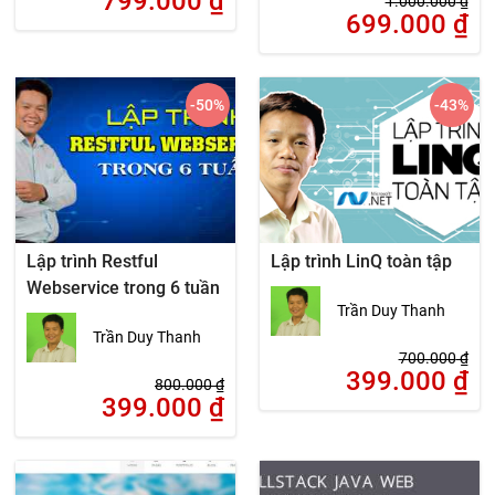
799.000
₫
1.000.000
₫
699.000
₫
-50
%
-43
%
Lập trình Restful
Lập trình LinQ toàn tập
Webservice trong 6 tuần
Trần Duy Thanh
Trần Duy Thanh
700.000
₫
399.000
₫
800.000
₫
399.000
₫