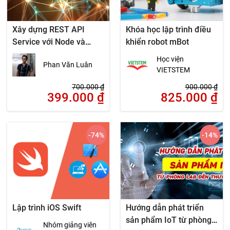
Xây dựng REST API
Khóa học lập trình điều
Service với Node và
khiển robot mBot
Express
Học viện
Phan Văn Luân
VIETSTEM
700.000
₫
900.000
₫
399.000
₫
825.000
₫
-74
%
-14
%
Lập trình iOS Swift
Hướng dẫn phát triển
sản phẩm IoT từ phòng
Nhóm giảng viên