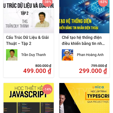
-38
%
-63
%
Cấu Trúc Dữ Liệu & Giải
Chế tạo hệ thống điện
Thuật – Tập 2
điều khiển bằng tin nhắn
điện thoại
Trần Duy Thanh
Phan Hoàng Anh
800.000
₫
799.000
₫
499.000
₫
299.000
₫
-14
%