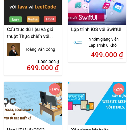
Cấu trúc dữ liệu và giải
Lập trình iOS với SwiftUI
thuật Thực chiến với
Nhóm giảng viên
LeetCode
Lập Trình 0 Khó
Hoàng Văn Công
499.000
₫
1.000.000
₫
699.000
₫
-14
%
-25
%