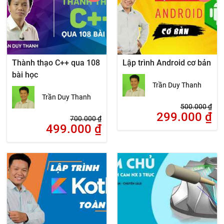
Thành thạo C++ qua 108
Lập trình Android cơ bản
bài học
Trần Duy Thanh
Trần Duy Thanh
500.000
₫
299.000
₫
700.000
₫
499.000
₫