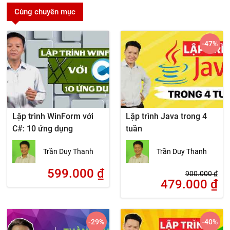
Cùng chuyên mục
-47
%
Lập trình WinForm với
Lập trình Java trong 4
C#: 10 ứng dụng
tuần
Trần Duy Thanh
Trần Duy Thanh
599.000
₫
900.000
₫
479.000
₫
-29
%
-40
%