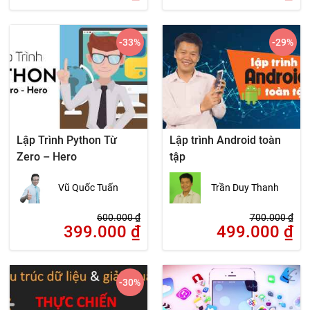
-33
%
-29
%
Lập Trình Python Từ
Lập trình Android toàn
Zero – Hero
tập
Vũ Quốc Tuấn
Trần Duy Thanh
600.000
₫
700.000
₫
399.000
₫
499.000
₫
-30
%