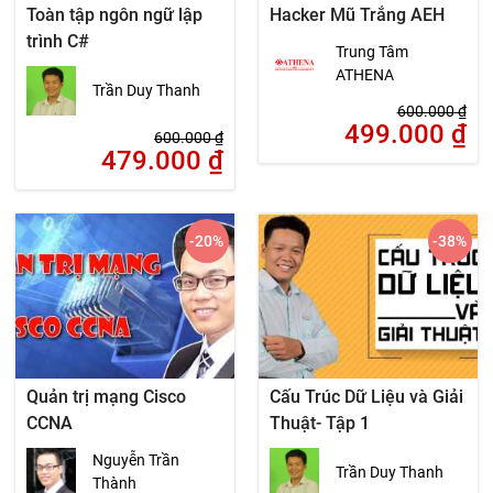
Toàn tập ngôn ngữ lập
Hacker Mũ Trắng AEH
trình C#
Trung Tâm
ATHENA
Trần Duy Thanh
600.000
₫
499.000
₫
600.000
₫
479.000
₫
-20
%
-38
%
Quản trị mạng Cisco
Cấu Trúc Dữ Liệu và Giải
CCNA
Thuật- Tập 1
Nguyễn Trần
Trần Duy Thanh
Thành