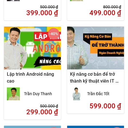
500.000
₫
800.000
₫
399.000
₫
499.000
₫
-40
%
Lập trình Android nâng
Kỹ năng cơ bản để trở
cao
thành kỹ thuật viên IT –
Ngàn doanh nghiệp cần
Trần Duy Thanh
Trần Đắc Tốt
599.000
₫
500.000
₫
299.000
₫