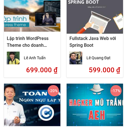
Lập trình WordPress
Fullstack Java Web với
Theme cho doanh
Spring Boot
nghiệp cùng Bootstrap
Lê Anh Tuấn
Lê Quang Đạt
699.000
₫
599.000
₫
-20
%
-17
%