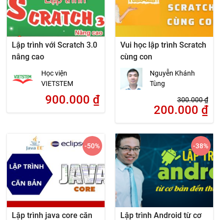
Lập trình với Scratch 3.0
Vui học lập trình Scratch
nâng cao
cùng con
Học viện
Nguyễn Khánh
VIETSTEM
Tùng
900.000
₫
300.000
₫
200.000
₫
-50
%
-38
%
Lập trình java core căn
Lập trình Android từ cơ