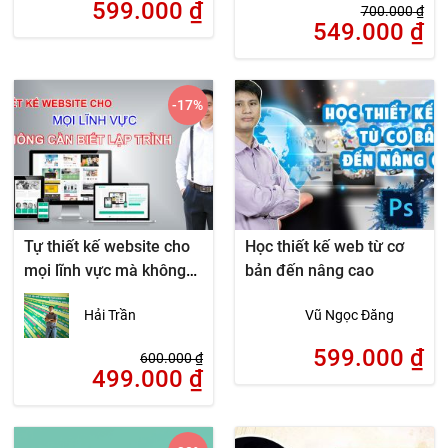
599.000
₫
700.000
₫
549.000
₫
-17
%
Tự thiết kế website cho
Học thiết kế web từ cơ
mọi lĩnh vực mà không
bản đến nâng cao
cần biết lập trình
Hải Trần
Vũ Ngọc Đăng
599.000
₫
600.000
₫
499.000
₫