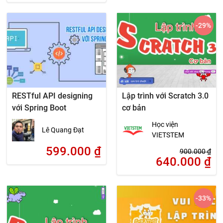
-29
%
RESTful API designing
Lập trình với Scratch 3.0
với Spring Boot
cơ bản
Học viện
Lê Quang Đạt
VIETSTEM
599.000
₫
900.000
₫
640.000
₫
-33
%