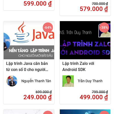
599.000
₫
700.000
₫
579.000
₫
-64
%
-38
%
Lập trình Java căn bản
Lập trình Zalo với
từ con số 0 cho người
Android SDK
mới bắt đầu
Nguyễn Thanh Tân
Trần Duy Thanh
699.000
₫
799.000
₫
249.000
₫
499.000
₫