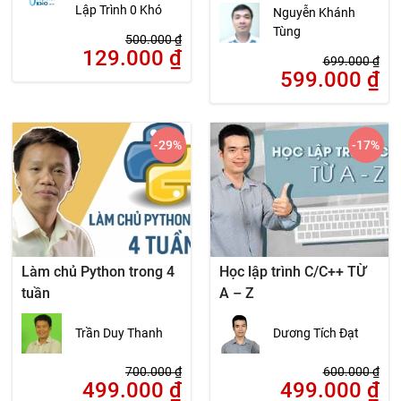
Lab đến thương mại
Lập Trình 0 Khó
Nguyễn Khánh
Tùng
500.000
₫
129.000
₫
699.000
₫
599.000
₫
-29
%
-17
%
Làm chủ Python trong 4
Học lập trình C/C++ TỪ
tuần
A – Z
Trần Duy Thanh
Dương Tích Đạt
700.000
₫
600.000
₫
499.000
₫
499.000
₫