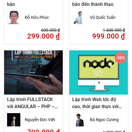
bản
bản đến thành thạo
Đỗ Hữu Phúc
Vũ Quốc Tuấn
600.000
₫
1.600.000
₫
299.000
₫
999.000
₫
-30
%
Lập trình FULLSTACK
Lập trình Web tốc độ
với ANGULAR – PHP –
cao, thời gian thực với
MYSQL
NodeJS
Nguyễn Đức Việt
Bá Ngọc Cương