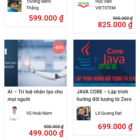
Trương Minh
Học viện
Thắng
VIETSTEM
599.000
₫
900.000
₫
825.000
₫
-45
%
AI – Trí tuệ nhân tạo cho
JAVA CORE – Lập trình
mọi người
hướng đối tượng từ Zero
Vũ Hoài Nam
Lê Quang Đạt
699.000
₫
900.000
₫
499.000
₫