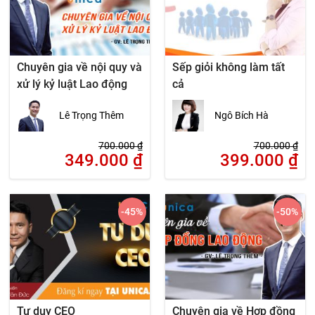
Chuyên gia về nội quy và
Sếp giỏi không làm tất
xử lý kỷ luật Lao động
cả
Lê Trọng Thêm
Ngô Bích Hà
700.000
₫
700.000
₫
349.000
₫
399.000
₫
-45
%
-50
%
Tư duy CEO
Chuyên gia về Hợp đồng