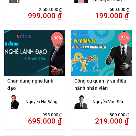
2.500.000
₫
600.000
₫
999.000
₫
199.000
₫
-30
%
-73
%
Chân dung nghề lãnh
Công cụ quản lý và điều
đạo
hành nhân viên
Nguyễn Hà Bằng
Nguyễn Văn Đức
995.000
₫
800.000
₫
695.000
₫
219.000
₫