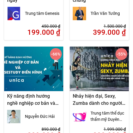
ngày
chúng
Trung tâm Genesis
Trần Văn Tưởng
450.000
₫
1.500.000
₫
199.000
₫
399.000
₫
-66
%
-55
%
Kỹ năng định hướng
Nhảy hiện đại, Sexy,
nghề nghiệp cơ bản và
Zumba dành cho người
11 casestudy điển hình
mới bắt đầu từ cơ bản
Trung tâm thể dục
Nguyễn Đức Hải
đến nâng cao
thẩm mỹ Duyên
Dáng Việt
890.000
₫
1.999.000
₫