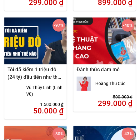
299.000
₫
899.000
₫
-97
%
-40
%
Tôi đã kiếm 1 triệu đô
Đánh thức đam mê
(24 tỷ) đầu tiên như thế
Hoàng Thu Cúc
nào
Vũ Thùy Linh (Linh
Vũ)
500.000
₫
299.000
₫
1.500.000
₫
50.000
₫
-80
%
-43
%