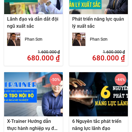
Lãnh đạo và dẫn dắt đội
Phát triển năng lực quản
ngũ xuất sắc
lý xuất sắc
Phan Sơn
Phan Sơn
1.600.000
₫
1.600.000
₫
680.000
₫
680.000
₫
-50
%
-44
%
X-Trainer Hướng dẫn
6 Nguyên tắc phát triển
thực hành nghiệp vụ đào
năng lực lãnh đạo