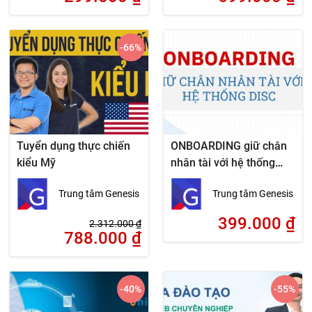
-66
%
Tuyển dụng thực chiến
ONBOARDING giữ chân
kiểu Mỹ
nhân tài với hệ thống
DISC
Trung tâm Genesis
Trung tâm Genesis
399.000
₫
2.312.000
₫
788.000
₫
-40
%
-55
%