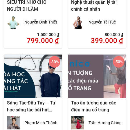
SIÊU TRÍ NHỚ CHO
Nghệ thuật quản lý tài
NGƯỜI ĐI LÀM
chính cá nhân
Nguyễn Đình Thiết
Nguyễn Tài Tuệ
1.500.000
₫
800.000
₫
799.000
₫
399.000
₫
-30
%
-50
%
Sáng Tác Đầu Tay – Tự
Tạo ấn tượng qua các
học sáng tác bài hát
điệu múa cổ trang
hiệu quả
Phạm Minh Thành
Trần Hương Giang