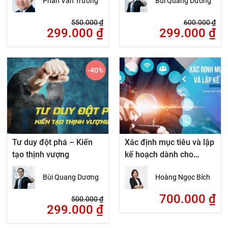
Phan Văn Trường
Bùi Quang Dương
550.000
₫
600.000
₫
299.000
₫
299.000
₫
-40
%
Tư duy đột phá – Kiến
Xác định mục tiêu và lập
tạo thịnh vượng
kế hoạch dành cho
doanh nghiệp
Bùi Quang Dương
Hoàng Ngọc Bích
700.000
₫
500.000
₫
299.000
₫