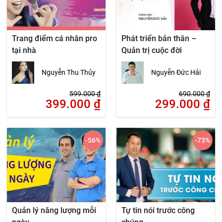
Trang điểm cá nhân pro
Phát triển bản thân –
tại nhà
Quản trị cuộc đời
Nguyễn Thu Thủy
Nguyễn Đức Hải
599.000
₫
690.000
₫
399.000
₫
299.000
₫
-56
%
-73
%
Quản lý năng lượng mỗi
Tự tin nói trước công