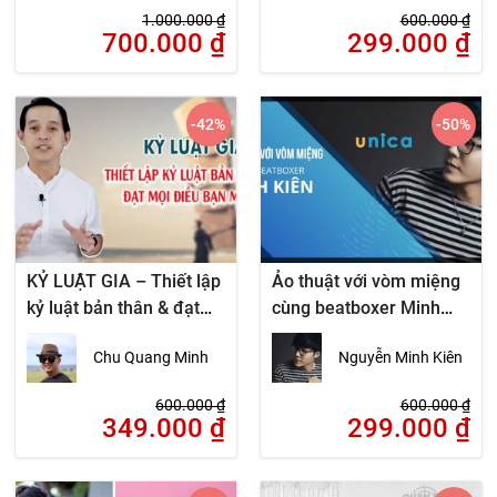
1.000.000
₫
600.000
₫
700.000
₫
299.000
₫
-42
%
-50
%
KỶ LUẬT GIA – Thiết lập
Ảo thuật với vòm miệng
kỷ luật bản thân & đạt
cùng beatboxer Minh
mọi điều bạn muốn
Kiên
Chu Quang Minh
Nguyễn Minh Kiên
600.000
₫
600.000
₫
349.000
₫
299.000
₫