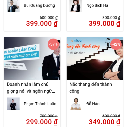
Bùi Quang Dương
Ngô Bích Hà
600.000
₫
800.000
₫
399.000
₫
399.000
₫
-57
%
-42
%
Doanh nhân làm chủ
Nấc thang đến thành
giọng nói và ngôn ngữ
công
cơ thể
Phạm Thành Luân
Đỗ Hảo
700.000
₫
600.000
₫
299.000
₫
349.000
₫