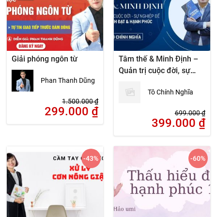
Giải phóng ngôn từ
Tâm thế & Minh Định –
Quản trị cuộc đời, sự
Phan Thanh Dũng
nghiệp để thành đạt &
Tô Chính Nghĩa
hạnh phúc
1.500.000
₫
299.000
₫
699.000
₫
399.000
₫
-43
%
-60
%