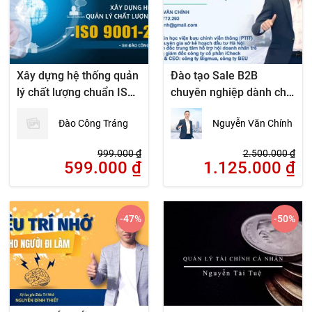
Xây dựng hệ thống quản
Đào tạo Sale B2B
lý chất lượng chuẩn ISO
chuyên nghiệp dành cho
9001-2015
cấp quản lý đội nhóm
Đào Công Tráng
Nguyễn Văn Chính
kinh doanh
999.000
₫
2.500.000
₫
599.000
₫
1.125.000
₫
-47
%
-50
%