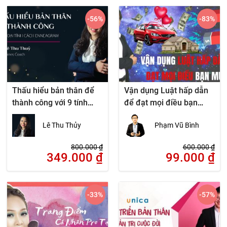
-56
%
-83
%
Thấu hiểu bản thân để
Vận dụng Luật hấp dẫn
thành công với 9 tính
để đạt mọi điều bạn
cách Enneagram
muốn
Lê Thu Thủy
Phạm Vũ Bình
800.000
₫
600.000
₫
349.000
₫
99.000
₫
-33
%
-57
%