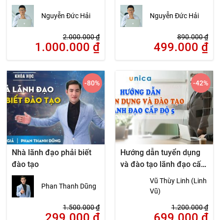
tạo nội bộ tại Doanh
Nguyễn Đức Hải
Nguyễn Đức Hải
nghiệp
2.000.000
₫
890.000
₫
1.000.000
₫
499.000
₫
-80
%
-42
%
Nhà lãnh đạo phải biết
Hướng dẫn tuyển dụng
đào tạo
và đào tạo lãnh đạo cấp
độ 5
Vũ Thùy Linh (Linh
Phan Thanh Dũng
Vũ)
1.500.000
₫
1.200.000
₫
299.000
₫
699.000
₫