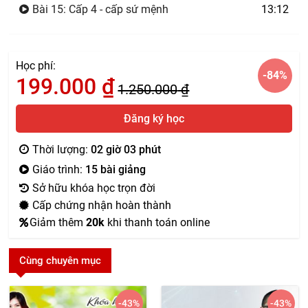
Bài 15: Cấp 4 - cấp sứ mệnh
13:12
Học phí:
-84
%
199.000
₫
1.250.000
₫
Đăng ký học
Thời lượng:
02 giờ 03 phút
Giáo trình:
15 bài giảng
Sở hữu khóa học trọn đời
Cấp chứng nhận hoàn thành
Giảm thêm
20k
khi thanh toán online
Cùng chuyên mục
-43
%
-43
%