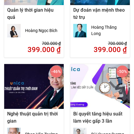
Quản lý thời gian hiệu
Dự đoán vận mệnh theo
quả
tứ trụ
Hoàng Thăng
Hoàng Ngọc Bích
Long
700.000
₫
700.000
₫
399.000
₫
399.000
₫
-46
%
-50
%
Nghệ thuật quản trị thời
Bí quyết tăng hiệu suất
gian
làm việc gấp 3 lần