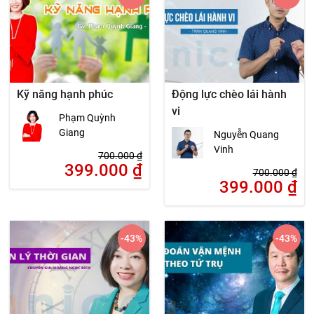
Kỹ năng hạnh phúc
Động lực chèo lái hành
vi
Phạm Quỳnh
Giang
Nguyễn Quang
Vinh
700.000
₫
399.000
₫
700.000
₫
399.000
₫
-43
%
-43
%