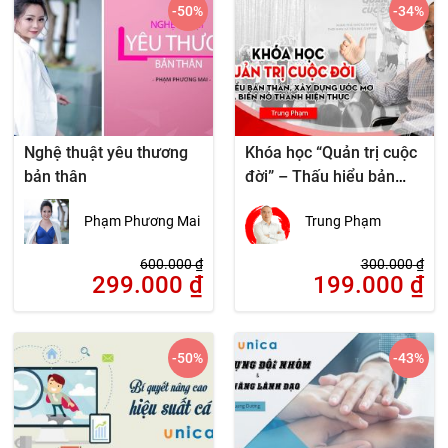
-50
%
-34
%
Nghệ thuật yêu thương
Khóa học “Quản trị cuộc
bản thân
đời” – Thấu hiểu bản
thân, bứt phá thành
Phạm Phương Mai
Trung Phạm
công
600.000
₫
300.000
₫
299.000
₫
199.000
₫
-50
%
-43
%