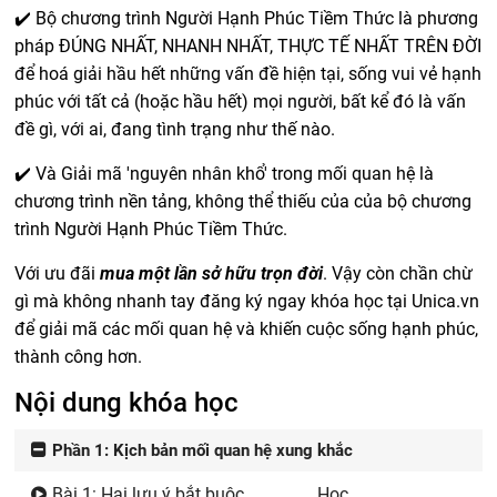
✔️ Bộ chương trình Người Hạnh Phúc Tiềm Thức là phương
pháp ĐÚNG NHẤT, NHANH NHẤT, THỰC TẾ NHẤT TRÊN ĐỜI
để hoá giải hầu hết những vấn đề hiện tại, sống vui vẻ hạnh
phúc với tất cả (hoặc hầu hết) mọi người, bất kể đó là vấn
đề gì, với ai, đang tình trạng như thế nào.
✔️ Và Giải mã 'nguyên nhân khổ' trong mối quan hệ là
chương trình nền tảng, không thể thiếu của của bộ chương
trình Người Hạnh Phúc Tiềm Thức.
Với ưu đãi
mua một lần sở hữu trọn đời
. Vậy còn chần chừ
gì mà không nhanh tay đăng ký ngay khóa học tại Unica.vn
để giải mã các mối quan hệ và khiến cuộc sống hạnh phúc,
thành công hơn.
Nội dung khóa học
Phần 1: Kịch bản mối quan hệ xung khắc
Bài 1: Hai lưu ý bắt buộc
Học