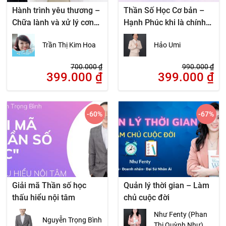
Hành trình yêu thương –
Thần Số Học Cơ bản –
Chữa lành và xử lý cơn
Hạnh Phúc khi là chính
nóng giận
mình
Trần Thị Kim Hoa
Hảo Umi
700.000
₫
990.000
₫
399.000
₫
399.000
₫
-60
%
-67
%
Giải mã Thần số học
Quản lý thời gian – Làm
thấu hiểu nội tâm
chủ cuộc đời
Như Fenty (Phan
Nguyễn Trọng Bình
Thị Quỳnh Như)