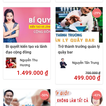
-29
%
Bí quyết kiến tạo và lãnh
Trở thành trưởng quản lý
đạo cộng đồng
quầy bar
Nguyễn Thu
Nguyễn Tấn Trung
Hương
1.499.000
₫
700.000
₫
499.000
₫
-50
%
-43
%