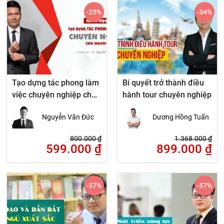
-25
%
-34
%
Tạo dựng tác phong làm
Bí quyết trở thành điều
việc chuyên nghiệp cho
hành tour chuyên nghiệp
người lao động
Nguyễn Văn Đức
Dương Hồng Tuấn
800.000
₫
1.368.000
₫
599.000
₫
899.000
₫
-57
%
-57
%