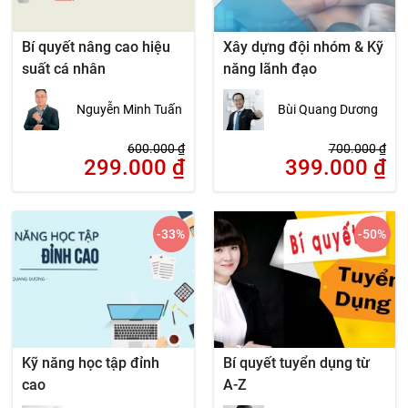
Bí quyết nâng cao hiệu
Xây dựng đội nhóm & Kỹ
suất cá nhân
năng lãnh đạo
Nguyễn Minh Tuấn
Bùi Quang Dương
600.000
₫
700.000
₫
299.000
₫
399.000
₫
-33
%
-50
%
Kỹ năng học tập đỉnh
Bí quyết tuyển dụng từ
cao
A-Z