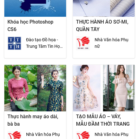
Khóa học Photoshop
THỰC HÀNH ÁO SƠ-MI,
CS6
QUẦN TÂY
Đào tạo Đồ họa -
Nhà Văn hóa Phụ
Trung Tâm Tin Học
nữ
ĐH KHTN
Thực hành may áo dài,
TẠO MẪU ÁO – VÁY,
bà ba
MẪU ĐẦM THỜI TRANG
Nhà Văn hóa Phụ
Nhà Văn hóa Phụ