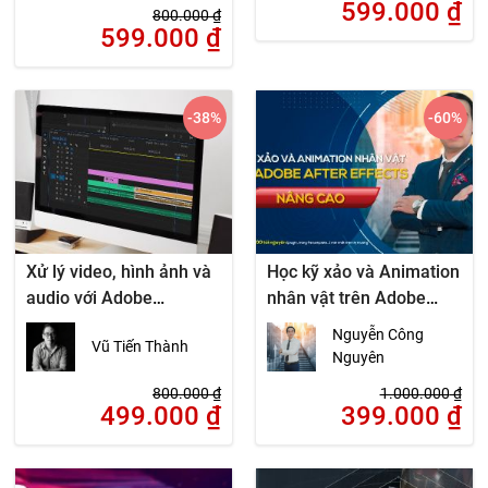
599.000
₫
800.000
₫
599.000
₫
-38
%
-60
%
Xử lý video, hình ảnh và
Học kỹ xảo và Animation
audio với Adobe
nhân vật trên Adobe
Premiere, After Effects,
After Effects
Nguyễn Công
Vũ Tiến Thành
Audition, Photoshop
Nguyên
800.000
₫
1.000.000
₫
499.000
₫
399.000
₫