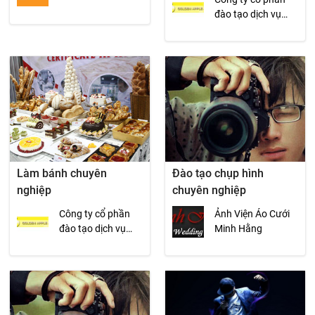
đào tạo dịch vụ
khách sạn nhà
hàng Quả Táo
Vàng
Làm bánh chuyên
Đào tạo chụp hình
nghiệp
chuyên nghiệp
Công ty cổ phần
Ảnh Viện Áo Cưới
đào tạo dịch vụ
Minh Hằng
khách sạn nhà
hàng Quả Táo
Vàng