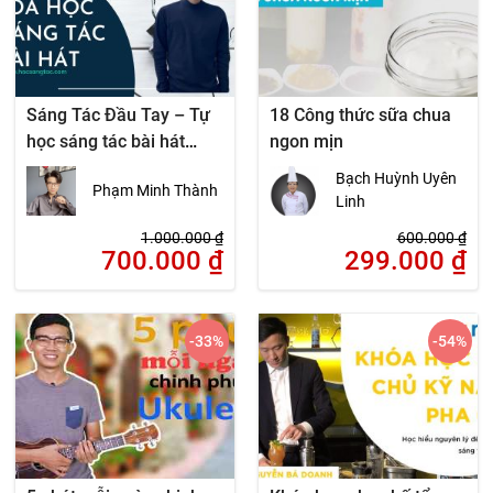
Sáng Tác Đầu Tay – Tự
18 Công thức sữa chua
học sáng tác bài hát
ngon mịn
hiệu quả
Bạch Huỳnh Uyên
Phạm Minh Thành
Linh
1.000.000
₫
600.000
₫
700.000
₫
299.000
₫
-33
%
-54
%