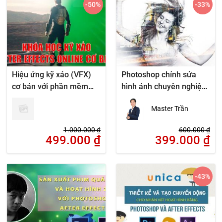
-50
%
-33
%
Hiệu ứng kỹ xảo (VFX)
Photoshop chỉnh sửa
cơ bản với phần mềm
hình ảnh chuyên nghiệp
Adobe After Effects
cho nhiếp ảnh gia
Master Trần
1.000.000
₫
600.000
₫
499.000
₫
399.000
₫
-43
%