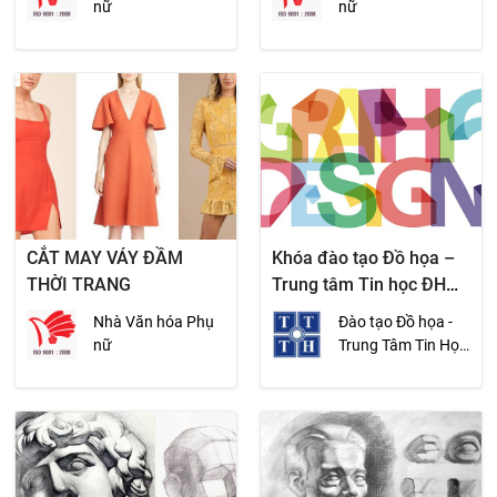
nữ
nữ
CẮT MAY VÁY ĐẦM
Khóa đào tạo Đồ họa –
THỜI TRANG
Trung tâm Tin học ĐH
Khoa học Tự nhiên
Nhà Văn hóa Phụ
Đào tạo Đồ họa -
TP.HCM
nữ
Trung Tâm Tin Học
ĐH KHTN