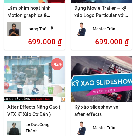
Làm phim hoạt hình
Dựng Movie Trailer – kỹ
Motion graphics &
xảo Logo Particular với
Animation với After
After Effect
Hoàng Thái Lễ
Master Trần
Effects
699.000
₫
699.000
₫
-42
%
After Effects Nâng Cao (
Kỹ xảo slideshow với
VFX Kĩ Xảo Cơ Bản )
after effects
Lê Đức Công
Master Trần
Thành