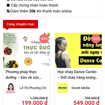
Cấp chứng nhận hoàn thành
Giảm thêm
20k
khi thanh toán online
Cùng chuyên mục
-83
%
-22
%
Phương pháp thực
Học nhảy Dance Cardio
dưỡng – bảo vệ sức
– Đốt cháy năng lượng
khỏe gia đình
mỗi ngày
Lê Thị Phương Chi
Sweet Media
1.200.000
₫
700.000
₫
199.000
₫
549.000
₫