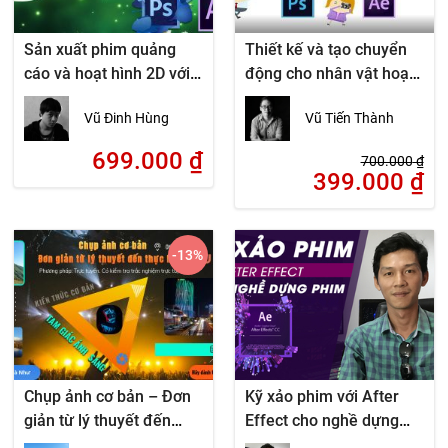
Sản xuất phim quảng
Thiết kế và tạo chuyển
cáo và hoạt hình 2D với
động cho nhân vật hoạt
Photoshop và After
hình bằng Photoshop và
Vũ Đinh Hùng
Vũ Tiến Thành
effects
After Effects
699.000
₫
700.000
₫
399.000
₫
-13
%
Chụp ảnh cơ bản – Đơn
Kỹ xảo phim với After
giản từ lý thuyết đến
Effect cho nghề dựng
thực hành
phim