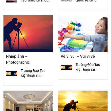
Tạo Thiết Kế Thời
Quốc Tế Kent
Trang VS-Design
Nhiếp ảnh –
Vẽ vì vui – Vui vì vẽ
Photographic
Trường Đào Tạo
Mỹ Thuật Đa
Trường Đào Tạo
Phương Tiện FPT
Mỹ Thuật Đa
Arena
Phương Tiện FPT
Arena