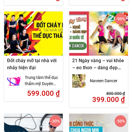
-50
%
Đốt cháy mỡ tại nhà với
21 Ngày vàng – vui khỏe
nhảy hiện đại
– eo thon – dáng đẹp
cùng zumba – HLV Quốc
Trung tâm thể dục
Naveen Dancer
tế Naveen Dancer
thẩm mỹ Duyên
Dáng Việt
599.000
₫
800.000
₫
399.000
₫
-30
%
-50
%