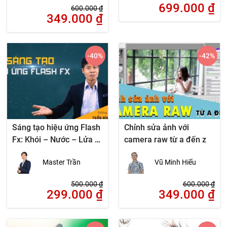
699.000
₫
600.000
₫
349.000
₫
-40
%
-42
%
Sáng tạo hiệu ứng Flash
Chỉnh sửa ảnh với
Fx: Khói – Nước – Lửa –
camera raw từ a đến z
Điện
Master Trần
Vũ Minh Hiếu
500.000
₫
600.000
₫
299.000
₫
349.000
₫