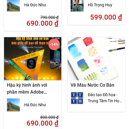
Hà Đức Như
Hồ Trọng Huy
599.000
₫
790.000
₫
690.000
₫
-14
%
Hậu kỳ hình ảnh với
Vẽ Màu Nước Cơ Bản
phần mềm Adobe
Đào tạo Đồ họa -
Photoshop Lightroom –
Trung Tâm Tin Học
Hà Đức Như
Đơn giản dễ học dễ thực
ĐH KHTN
hành
800.000
₫
690.000
₫