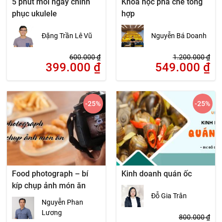
5 phút mỗi ngày chinh
Khóa học pha chế tổng
phục ukulele
hợp
Đặng Trần Lê Vũ
Nguyễn Bá Doanh
600.000
₫
1.200.000
₫
399.000
₫
549.000
₫
-25
%
-25
%
Food photograph – bí
Kinh doanh quán ốc
kíp chụp ảnh món ăn
Đỗ Gia Trân
Nguyễn Phan
Lương
800.000
₫