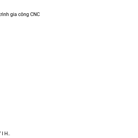
trình gia công CNC
 I H..