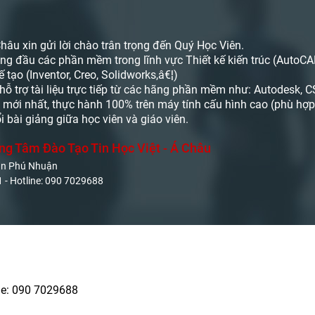
hâu xin gửi lời chào trân trọng đến Quý Học Viên.
g đầu các phần mềm trong lĩnh vực Thiết kế kiến trúc (AutoCAD, 
tạo (Inventor, Creo, Solidworks,â€¦)
ỗ trợ tài liệu trực tiếp từ các hãng phần mềm như: Autodesk, CSI
ới nhất, thực hành 100% trên máy tính cấu hình cao (phù hợp v
i bài giảng giữa học viên và giáo viên.
ng Tâm Đào Tạo Tin Học Việt - Á Châu
ận Phú Nhuận
 - Hotline: 090 7029688
ine: 090 7029688