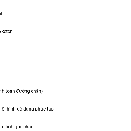
ll
Sketch
tính toán đường chấn)
phôi hình gò dạng phức tạp
ức tính góc chấn