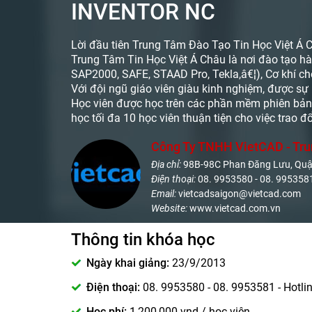
INVENTOR NC
Lời đầu tiên Trung Tâm Đào Tạo Tin Học Việt Á C
Trung Tâm Tin Học Việt Á Châu là nơi đào tạo hàn
SAP2000, SAFE, STAAD Pro, Tekla,â€¦), Cơ khí chế 
Với đội ngũ giáo viên giàu kinh nghiệm, được sự h
Học viên được học trên các phần mềm phiên bản m
học tối đa 10 học viên thuận tiện cho việc trao đổ
Công Ty TNHH VietCAD - Tru
Địa chỉ:
98B-98C Phan Đăng Lưu, Qu
Điện thoại:
08. 9953580 - 08. 9953581
Email:
vietcadsaigon@vietcad.com
Website:
www.vietcad.com.vn
Thông tin khóa học
Ngày khai giảng:
23/9/2013
Điện thoại:
08. 9953580 - 08. 9953581 - Hotl
Học phí:
1,200,000 vnd / học viên