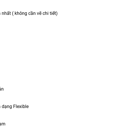
nhất ( không cần vẽ chi tiết)
ản
 dạng Flexible
hạm