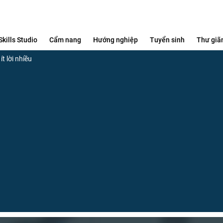
Skills Studio
Cẩm nang
Hướng nghiệp
Tuyển sinh
Thư giã
t lời nhiều