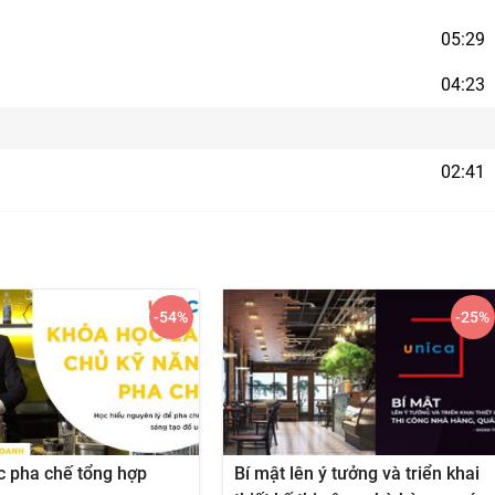
05:29
04:23
02:41
-54
%
-25
%
c pha chế tổng hợp
Bí mật lên ý tưởng và triển khai