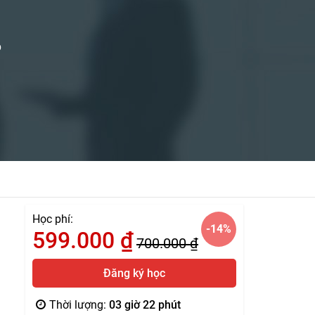
p
Học phí:
-14
%
599.000
₫
700.000
₫
Đăng ký học
Thời lượng:
03 giờ 22 phút