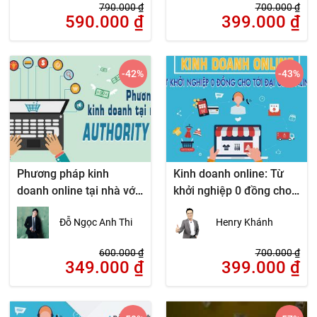
790.000
₫
700.000
₫
590.000
₫
399.000
₫
-42
%
-43
%
Phương pháp kinh
Kinh doanh online: Từ
doanh online tại nhà với
khởi nghiệp 0 đồng cho
Authority Site
tới đại gia online
Đỗ Ngọc Anh Thi
Henry Khánh
600.000
₫
700.000
₫
349.000
₫
399.000
₫