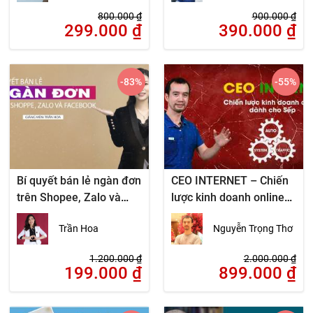
800.000
₫
900.000
₫
299.000
₫
390.000
₫
-83
%
-55
%
Bí quyết bán lẻ ngàn đơn
CEO INTERNET – Chiến
trên Shopee, Zalo và
lược kinh doanh online
Facebook
dành cho Sếp
Trần Hoa
Nguyễn Trọng Thơ
1.200.000
₫
2.000.000
₫
199.000
₫
899.000
₫