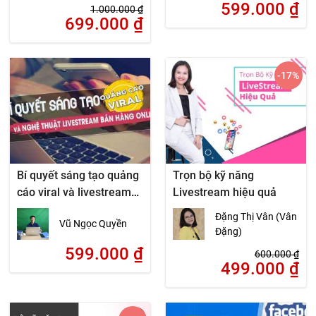
599.000
₫
1.000.000
₫
699.000
₫
-17
%
Bí quyết sáng tạo quảng
Trọn bộ kỹ năng
cáo viral và livestream
Livestream hiệu quả
bán hàng online
Đặng Thị Vân (Vân
Vũ Ngọc Quyền
Đặng)
599.000
₫
600.000
₫
499.000
₫