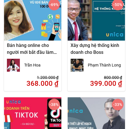
-69
%
-50
%
Bán hàng online cho
Xây dựng hệ thống kinh
người mới bắt đầu làm
doanh cho Boss
hiệu quả ngay
Trần Hoa
Phạm Thành Long
1.200.000
₫
800.000
₫
368.000
₫
399.000
₫
-38
%
-33
%