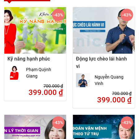
-43
%
-43
%
Kỹ năng hạnh phúc
Động lực chèo lái hành
vi
Phạm Quỳnh
Giang
Nguyễn Quang
Vinh
700.000
₫
399.000
₫
700.000
₫
399.000
₫
-43
%
-43
%