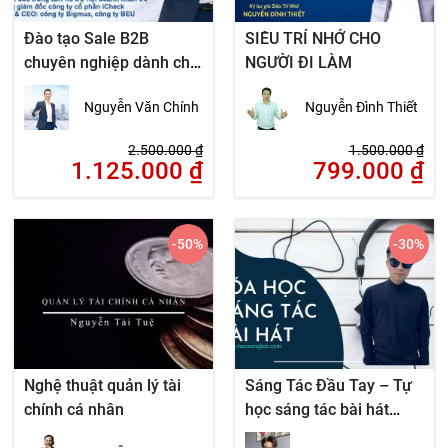
Đào tạo Sale B2B
SIÊU TRÍ NHỚ CHO
chuyên nghiệp dành cho
NGƯỜI ĐI LÀM
cấp quản lý đội nhóm
Nguyễn Văn Chính
Nguyễn Đình Thiết
kinh doanh
2.500.000
₫
1.500.000
₫
1.125.000
₫
799.000
₫
-50
%
-30
%
Nghệ thuật quản lý tài
Sáng Tác Đầu Tay – Tự
chính cá nhân
học sáng tác bài hát
hiệu quả