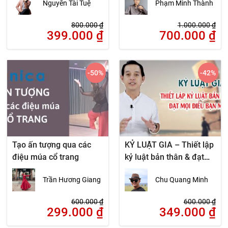
Nguyễn Tài Tuệ
Phạm Minh Thành
800.000
₫
1.000.000
₫
399.000
₫
700.000
₫
-50
%
-42
%
Tạo ấn tượng qua các
KỶ LUẬT GIA – Thiết lập
điệu múa cổ trang
kỷ luật bản thân & đạt
mọi điều bạn muốn
Trần Hương Giang
Chu Quang Minh
600.000
₫
600.000
₫
299.000
₫
349.000
₫