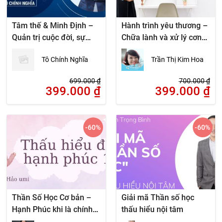
Tâm thế & Minh Định –
Hành trình yêu thương –
Quản trị cuộc đời, sự
Chữa lành và xử lý cơn
nghiệp để thành đạt &
nóng giận
Tô Chính Nghĩa
Trần Thị Kim Hoa
hạnh phúc
699.000
₫
700.000
₫
399.000
₫
399.000
₫
-60
%
-60
%
Thần Số Học Cơ bản –
Giải mã Thần số học
Hạnh Phúc khi là chính
thấu hiểu nội tâm
mình