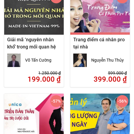
Giải mã ‘nguyên nhân
Trang điểm cá nhân pro
khổ’ trong mối quan hệ
tại nhà
Võ Tấn Cường
Nguyễn Thu Thủy
1.250.000
₫
599.000
₫
199.000
₫
399.000
₫
-57
%
-56
%