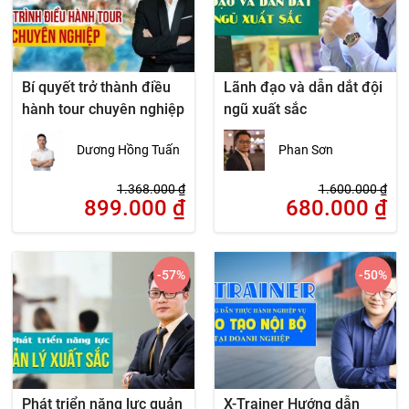
Bí quyết trở thành điều
Lãnh đạo và dẫn dắt đội
hành tour chuyên nghiệp
ngũ xuất sắc
Dương Hồng Tuấn
Phan Sơn
1.368.000
₫
1.600.000
₫
899.000
₫
680.000
₫
-57
%
-50
%
Phát triển năng lực quản
X-Trainer Hướng dẫn