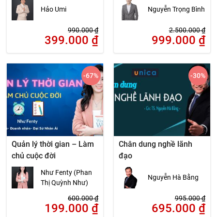
Hảo Umi
Nguyễn Trọng Bình
990.000
₫
2.500.000
₫
399.000
₫
999.000
₫
-67
%
-30
%
Quản lý thời gian – Làm
Chân dung nghề lãnh
chủ cuộc đời
đạo
Như Fenty (Phan
Nguyễn Hà Bằng
Thị Quỳnh Như)
600.000
₫
995.000
₫
199.000
₫
695.000
₫