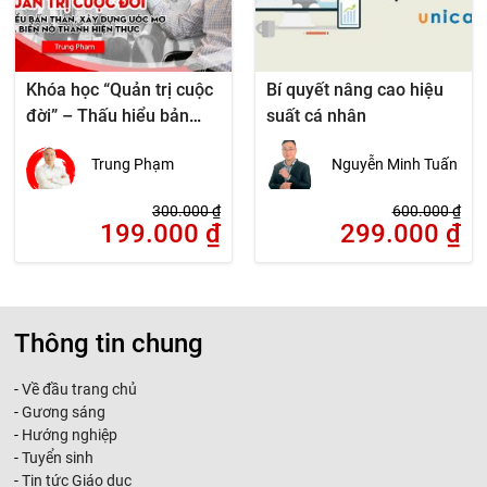
Khóa học “Quản trị cuộc
Bí quyết nâng cao hiệu
đời” – Thấu hiểu bản
suất cá nhân
thân, bứt phá thành
Trung Phạm
Nguyễn Minh Tuấn
công
300.000
₫
600.000
₫
199.000
₫
299.000
₫
Thông tin chung
-
Về đầu trang chủ
-
Gương sáng
-
Hướng nghiệp
-
Tuyển sinh
-
Tin tức Giáo dục