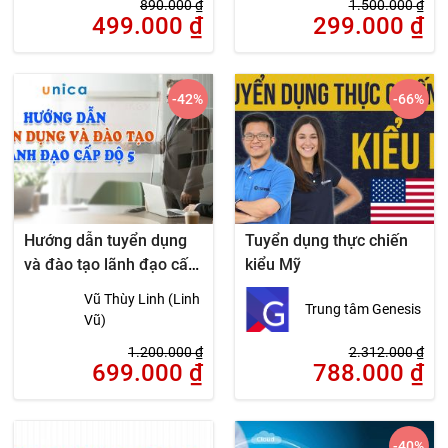
890.000
₫
1.500.000
₫
499.000
₫
299.000
₫
-42
%
-66
%
Hướng dẫn tuyển dụng
Tuyển dụng thực chiến
và đào tạo lãnh đạo cấp
kiểu Mỹ
độ 5
Vũ Thùy Linh (Linh
Trung tâm Genesis
Vũ)
1.200.000
₫
2.312.000
₫
699.000
₫
788.000
₫
-40
%