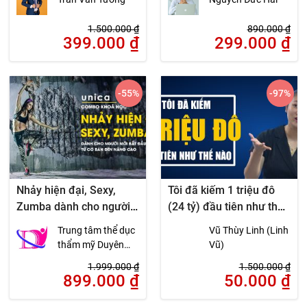
1.500.000
₫
890.000
₫
399.000
₫
299.000
₫
-55
%
-97
%
Nhảy hiện đại, Sexy,
Tôi đã kiếm 1 triệu đô
Zumba dành cho người
(24 tỷ) đầu tiên như thế
mới bắt đầu từ cơ bản
nào
Trung tâm thể dục
Vũ Thùy Linh (Linh
đến nâng cao
thẩm mỹ Duyên
Vũ)
Dáng Việt
1.999.000
₫
1.500.000
₫
899.000
₫
50.000
₫