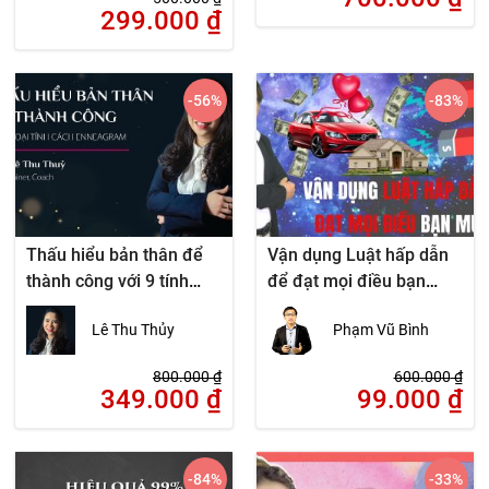
299.000
₫
-56
%
-83
%
Thấu hiểu bản thân để
Vận dụng Luật hấp dẫn
thành công với 9 tính
để đạt mọi điều bạn
cách Enneagram
muốn
Lê Thu Thủy
Phạm Vũ Bình
800.000
₫
600.000
₫
349.000
₫
99.000
₫
-84
%
-33
%