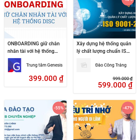
ONBOARDING giữ chân
Xây dựng hệ thống quản
nhân tài với hệ thống
lý chất lượng chuẩn ISO
DISC
9001-2015
Trung tâm Genesis
Đào Công Tráng
399.000
₫
999.000
₫
599.000
₫
-55
%
-47
%