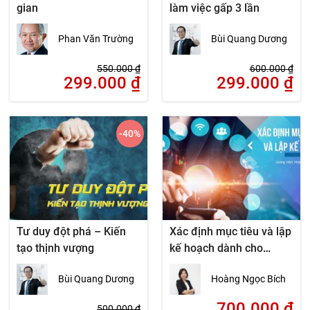
gian
làm việc gấp 3 lần
Phan Văn Trường
Bùi Quang Dương
550.000
₫
600.000
₫
299.000
₫
299.000
₫
-40
%
Tư duy đột phá – Kiến
Xác định mục tiêu và lập
tạo thịnh vượng
kế hoạch dành cho
doanh nghiệp
Bùi Quang Dương
Hoàng Ngọc Bích
700.000
₫
500.000
₫