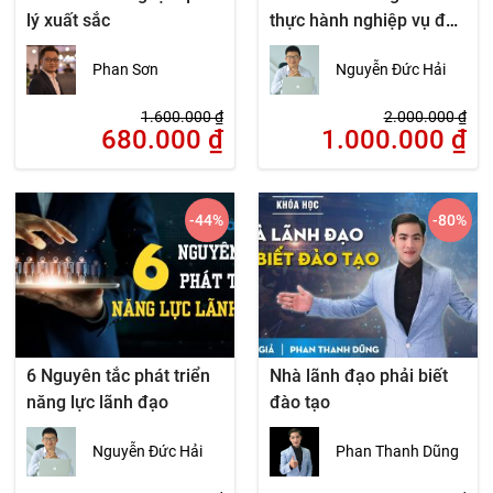
lý xuất sắc
thực hành nghiệp vụ đào
tạo nội bộ tại Doanh
Phan Sơn
Nguyễn Đức Hải
nghiệp
1.600.000
₫
2.000.000
₫
680.000
₫
1.000.000
₫
-44
%
-80
%
6 Nguyên tắc phát triển
Nhà lãnh đạo phải biết
năng lực lãnh đạo
đào tạo
Nguyễn Đức Hải
Phan Thanh Dũng