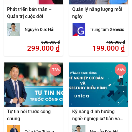
Phát triển bản thân –
Quản lý năng lượng mỗi
Quản trị cuộc đời
ngày
Nguyễn Đức Hải
Trung tâm Genesis
690.000
₫
450.000
₫
299.000
₫
199.000
₫
-73
%
-66
%
Tự tin nói trước công
Kỹ năng định hướng
chúng
nghề nghiệp cơ bản và
11 casestudy điển hình
Trần Văn Tưởng
Nguyễn Đức Hải