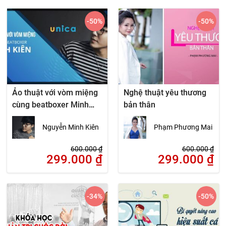
-50
%
-50
%
Ảo thuật với vòm miệng
Nghệ thuật yêu thương
cùng beatboxer Minh
bản thân
Kiên
Nguyễn Minh Kiên
Phạm Phương Mai
600.000
₫
600.000
₫
299.000
₫
299.000
₫
-34
%
-50
%