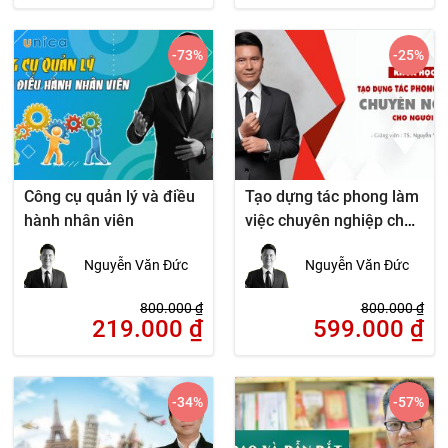
-73
%
-25
%
Công cụ quản lý và điều
Tạo dựng tác phong làm
hành nhân viên
việc chuyên nghiệp cho
người lao động
Nguyễn Văn Đức
Nguyễn Văn Đức
800.000
₫
800.000
₫
219.000
₫
599.000
₫
-34
%
-57
%