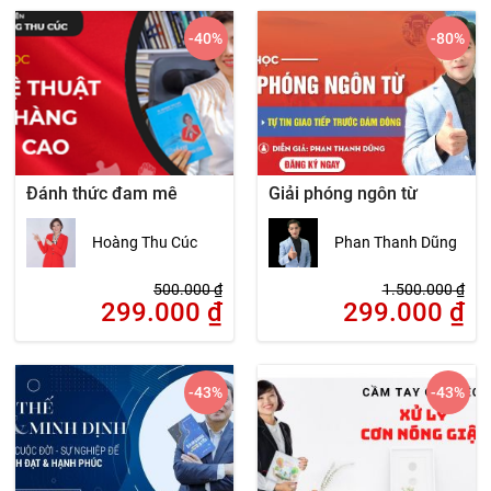
-40
%
-80
%
Đánh thức đam mê
Giải phóng ngôn từ
Hoàng Thu Cúc
Phan Thanh Dũng
500.000
₫
1.500.000
₫
299.000
₫
299.000
₫
-43
%
-43
%