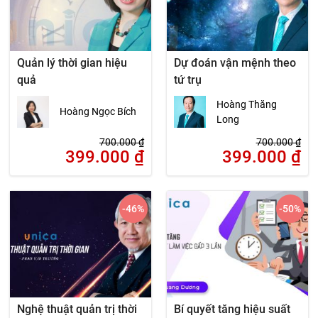
Quản lý thời gian hiệu
Dự đoán vận mệnh theo
quả
tứ trụ
Hoàng Thăng
Hoàng Ngọc Bích
Long
700.000
₫
700.000
₫
399.000
₫
399.000
₫
-46
%
-50
%
Nghệ thuật quản trị thời
Bí quyết tăng hiệu suất