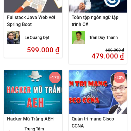
Fullstack Java Web với
Toàn tập ngôn ngữ lập
Spring Boot
trình C#
Lê Quang Đạt
Trần Duy Thanh
599.000
₫
600.000
₫
479.000
₫
-17
%
-20
%
Hacker Mũ Trắng AEH
Quản trị mạng Cisco
CCNA
Trung Tâm