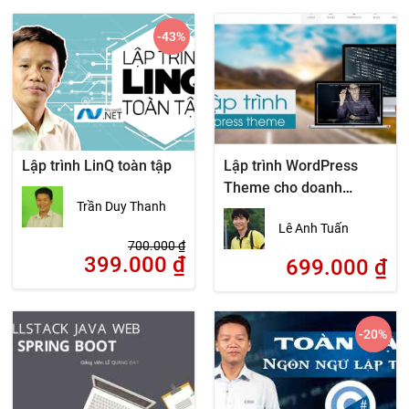
-43
%
Lập trình LinQ toàn tập
Lập trình WordPress
Theme cho doanh
Trần Duy Thanh
nghiệp cùng Bootstrap
Lê Anh Tuấn
700.000
₫
399.000
₫
699.000
₫
-20
%