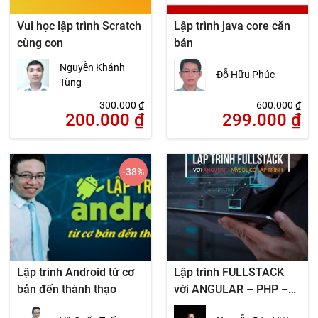
Vui học lập trình Scratch
Lập trình java core căn
cùng con
bản
Nguyễn Khánh
Đỗ Hữu Phúc
Tùng
300.000
₫
600.000
₫
200.000
₫
299.000
₫
-38
%
Lập trình Android từ cơ
Lập trình FULLSTACK
bản đến thành thạo
với ANGULAR – PHP –
MYSQL