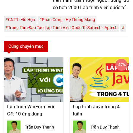
trên năm trăm lượt người trong đó
có hơn 2000 Lập trình viên quốc tế.
#CNTT - Đồ Họa
#Phần Cứng - Hệ Thống Mạng
#Trung Tâm Đào Tạo Lập Trình Viên Quốc Tế Softech - Aptech
#
Cùng chuyên mục
-47
%
Lập trình WinForm với
Lập trình Java trong 4
C#: 10 ứng dụng
tuần
Trần Duy Thanh
Trần Duy Thanh