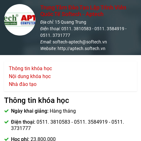
Trung Tâm Đào Tạo Lập Trình Viên
Quốc Tế Softech - Aptech
Địa chỉ:
15 Quang Trung
Điện thoại:
0511. 3810583 - 0511. 3584919 -
0511. 3731777
Email:
softech-aptech@softech.vn
Website:
http://aptech.softech.vn
Thông tin khóa học
Nội dung khóa học
Nhà đào tạo
Thông tin khóa học
Ngày khai giảng:
Hàng tháng
Điện thoại:
0511. 3810583 - 0511. 3584919 - 0511.
3731777
Học phí:
23.800.000