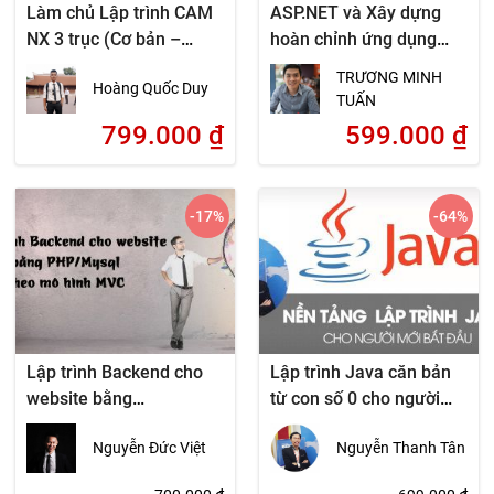
Làm chủ Lập trình CAM
ASP.NET và Xây dựng
NX 3 trục (Cơ bản –
hoàn chỉnh ứng dụng
Chuyên sâu)
website động
TRƯƠNG MINH
Hoàng Quốc Duy
TUẤN
799.000
₫
599.000
₫
-17
%
-64
%
Lập trình Backend cho
Lập trình Java căn bản
website bằng
từ con số 0 cho người
PHP/Mysql theo mô hình
mới bắt đầu
Nguyễn Đức Việt
Nguyễn Thanh Tân
MVC