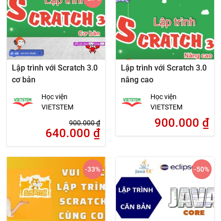
Lập trình với Scratch 3.0
Lập trình với Scratch 3.0
cơ bản
nâng cao
Học viện
Học viện
VIETSTEM
VIETSTEM
900.000
₫
900.000
₫
640.000
₫
-33
%
-50
%