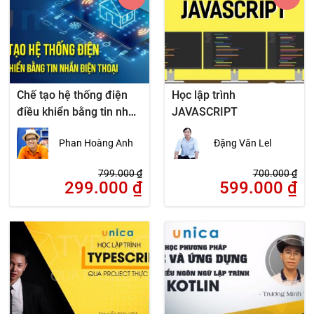
Chế tạo hệ thống điện
Học lập trình
điều khiển bằng tin nhắn
JAVASCRIPT
điện thoại
Phan Hoàng Anh
Đặng Văn Lel
799.000
₫
700.000
₫
299.000
₫
599.000
₫