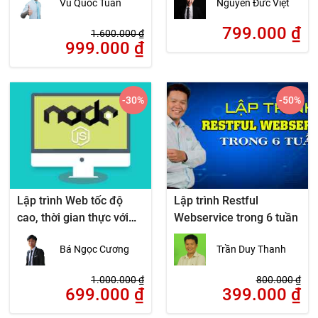
Vũ Quốc Tuấn
Nguyễn Đức Việt
799.000
₫
1.600.000
₫
999.000
₫
-30
%
-50
%
Lập trình Web tốc độ
Lập trình Restful
cao, thời gian thực với
Webservice trong 6 tuần
NodeJS
Bá Ngọc Cương
Trần Duy Thanh
1.000.000
₫
800.000
₫
699.000
₫
399.000
₫