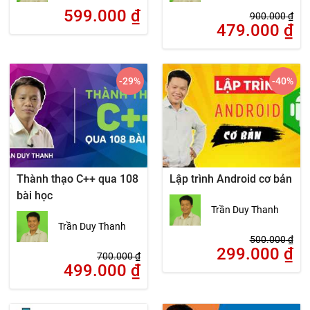
599.000
₫
900.000
₫
479.000
₫
-29
%
-40
%
Thành thạo C++ qua 108
Lập trình Android cơ bản
bài học
Trần Duy Thanh
Trần Duy Thanh
500.000
₫
299.000
₫
700.000
₫
499.000
₫