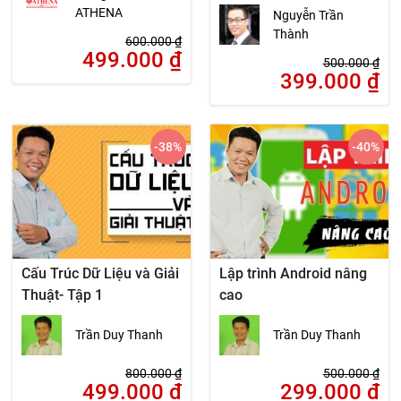
ATHENA
Nguyễn Trần
Thành
600.000
₫
499.000
₫
500.000
₫
399.000
₫
-38
%
-40
%
Cấu Trúc Dữ Liệu và Giải
Lập trình Android nâng
Thuật- Tập 1
cao
Trần Duy Thanh
Trần Duy Thanh
800.000
₫
500.000
₫
499.000
₫
299.000
₫