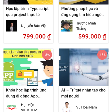
Học lập trình Typescript
Phương pháp học và
qua project thực tế
ứng dụng tìm hiểu ngôn
ngữ lập trình Kotlin
Trương Minh
Nguyễn Đức Việt
Thắng
799.000
₫
599.000
₫
-8
%
-45
%
Khóa học lập trình ứng
AI – Trí tuệ nhân tạo cho
dụng di động App
mọi người
Inventor
Học viện
Vũ Hoài Nam
VIETSTEM