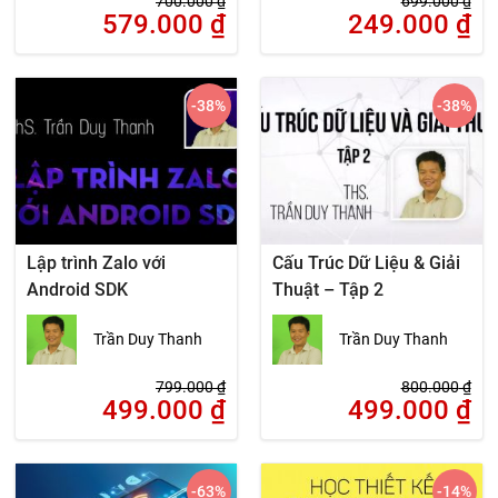
700.000
₫
699.000
₫
579.000
₫
249.000
₫
-38
%
-38
%
Lập trình Zalo với
Cấu Trúc Dữ Liệu & Giải
Android SDK
Thuật – Tập 2
Trần Duy Thanh
Trần Duy Thanh
799.000
₫
800.000
₫
499.000
₫
499.000
₫
-63
%
-14
%