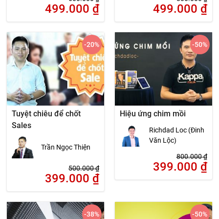
499.000
₫
499.000
₫
-20
%
-50
%
Tuyệt chiêu để chốt
Hiệu ứng chim mồi
Sales
Richdad Loc (Đinh
Văn Lộc)
Trần Ngọc Thiện
800.000
₫
399.000
₫
500.000
₫
399.000
₫
-38
%
-50
%