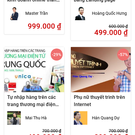
công
Master Trần
Hoàng Quốc Hưng
999.000
₫
600.000
₫
499.000
₫
-29
%
-57
%
Tự nhập hàng trên các
Phụ nữ thuyết trình trên
trang thương mại điện
Internet
tử Trung Quốc (Taobao,
Mai Thu Hà
Hán Quang Dự
1688, Tmall)
700.000
₫
700.000
₫