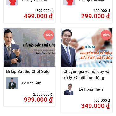
899.000
₫
600.000
₫
499.000
₫
299.000
₫
-65
%
-50
%
Bí kíp Sát thủ Chốt Sale
Chuyên gia về nội quy và
xử lý kỷ luật Lao động
Đỗ Văn Tâm
Lê Trọng Thêm
2.868.000
₫
999.000
₫
700.000
₫
349.000
₫