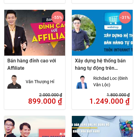
-55
%
-31
%
Bán hàng đỉnh cao với
Xây dựng hệ thống bán
Affiliate
hàng tự động trên
Internet A-Z
Richdad Loc (Đinh
Văn Thượng Hỉ
Văn Lộc)
2.000.000
₫
1.800.000
₫
899.000
₫
1.249.000
₫