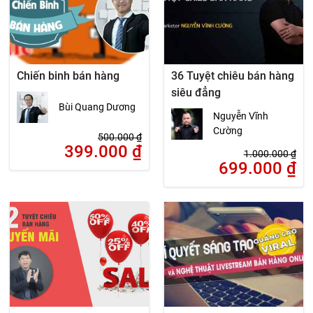
Chiến binh bán hàng
36 Tuyệt chiêu bán hàng
siêu đẳng
Bùi Quang Dương
Nguyễn Vĩnh
Cường
500.000
₫
399.000
₫
1.000.000
₫
699.000
₫