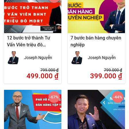
12 bước trở thành Tư
7 bước bán hàng chuyên
Vấn Viên triệu đô
nghiệp
(MDRT)
Joseph Nguyễn
Joseph Nguyễn
799.000
₫
799.000
₫
499.000
₫
399.000
₫
-67
%
-44
%