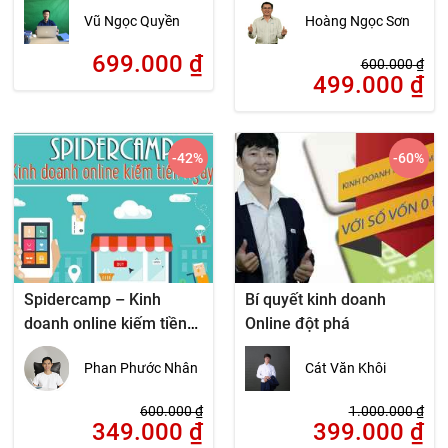
Instagram – Pinterest
hành
Vũ Ngọc Quyền
Hoàng Ngọc Sơn
699.000
₫
600.000
₫
499.000
₫
-42
%
-60
%
Spidercamp – Kinh
Bí quyết kinh doanh
doanh online kiếm tiền
Online đột phá
ngay
Phan Phước Nhân
Cát Văn Khôi
600.000
₫
1.000.000
₫
349.000
₫
399.000
₫