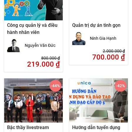
Công cụ quản lý và điều
Quản trị dự án tinh gọn
hành nhân viên
Ninh Gia Hạnh
Nguyễn Văn Đức
2.000.000
₫
700.000
₫
800.000
₫
219.000
₫
-44
%
-42
%
Bậc thầy livestream
Hướng dẫn tuyển dụng