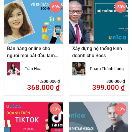
-69
%
-50
%
Bán hàng online cho
Xây dựng hệ thống kinh
người mới bắt đầu làm
doanh cho Boss
hiệu quả ngay
Trần Hoa
Phạm Thành Long
1.200.000
₫
800.000
₫
368.000
₫
399.000
₫
-38
%
-33
%