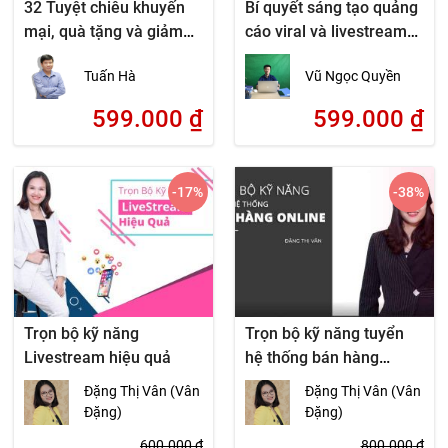
32 Tuyệt chiêu khuyến
Bí quyết sáng tạo quảng
mại, quà tặng và giảm
cáo viral và livestream
giá
bán hàng online
Tuấn Hà
Vũ Ngọc Quyền
599.000
₫
599.000
₫
-17
%
-38
%
Trọn bộ kỹ năng
Trọn bộ kỹ năng tuyển
Livestream hiệu quả
hệ thống bán hàng
online
Đặng Thị Vân (Vân
Đặng Thị Vân (Vân
Đặng)
Đặng)
600.000
₫
800.000
₫