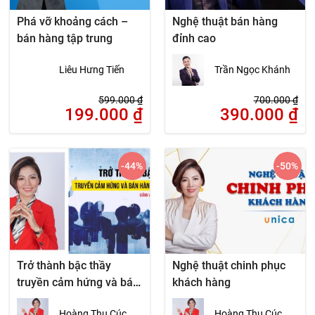
Phá vỡ khoảng cách –
Nghệ thuật bán hàng
bán hàng tập trung
đỉnh cao
Liêu Hưng Tiến
Trần Ngọc Khánh
599.000
₫
700.000
₫
199.000
₫
390.000
₫
-44
%
-50
%
Trở thành bậc thầy
Nghệ thuật chinh phục
truyền cảm hứng và bán
khách hàng
hàng sân khấu
Hoàng Thu Cúc
Hoàng Thu Cúc