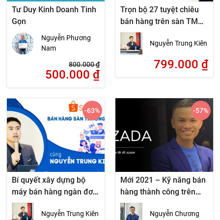
Tư Duy Kinh Doanh Tinh
Trọn bộ 27 tuyệt chiêu
Gọn
bán hàng trên sàn TMĐT
SENDO từ A đến Z
Nguyễn Phương
Nguyễn Trung Kiên
Nam
799.000
₫
800.000
₫
500.000
₫
-63
%
-57
%
Bí quyết xây dựng bộ
Mới 2021 – Kỹ năng bán
máy bán hàng ngàn đơn
hàng thành công trên
trên sàn Shopee từ A
sàn thương mại điện tử
Nguyễn Trung Kiên
Nguyễn Chương
đến Z
Lazada