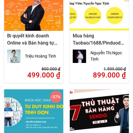
Bí quyết kinh doanh
Mua hàng
Online và Bán hàng tự
Taobao/1688/Pinduodu
động trên Internet
o_Không cần biết tiếng
Nguyễn Thị Ngọc
Triệu Hoàng Tình
Trung
Tịnh
800.000
₫
1.599.000
₫
499.000
₫
899.000
₫
-37
%