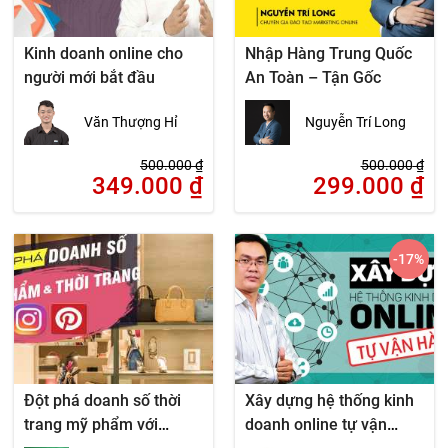
Kinh doanh online cho
Nhập Hàng Trung Quốc
người mới bắt đầu
An Toàn – Tận Gốc
Văn Thượng Hỉ
Nguyễn Trí Long
500.000
₫
500.000
₫
349.000
₫
299.000
₫
-17
%
Đột phá doanh số thời
Xây dựng hệ thống kinh
trang mỹ phẩm với
doanh online tự vận