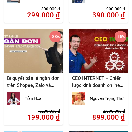
800.000
₫
900.000
₫
299.000
₫
390.000
₫
-83
%
-55
%
Bí quyết bán lẻ ngàn đơn
CEO INTERNET – Chiến
trên Shopee, Zalo và
lược kinh doanh online
Facebook
dành cho Sếp
Trần Hoa
Nguyễn Trọng Thơ
1.200.000
₫
2.000.000
₫
199.000
₫
899.000
₫