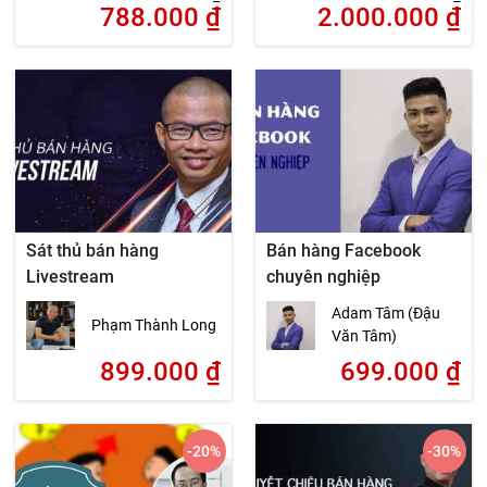
788.000
₫
2.000.000
₫
Sát thủ bán hàng
Bán hàng Facebook
Livestream
chuyên nghiệp
Adam Tâm (Đậu
Phạm Thành Long
Văn Tâm)
899.000
₫
699.000
₫
-20
%
-30
%