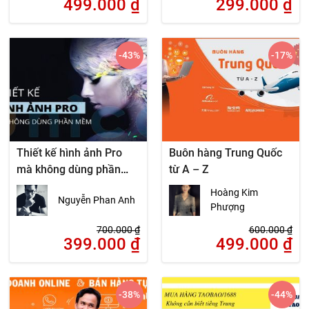
499.000
₫
299.000
₫
-43
%
-17
%
Thiết kế hình ảnh Pro
Buôn hàng Trung Quốc
mà không dùng phần
từ A – Z
mềm
Hoàng Kim
Nguyễn Phan Anh
Phượng
700.000
₫
600.000
₫
399.000
₫
499.000
₫
-38
%
-44
%