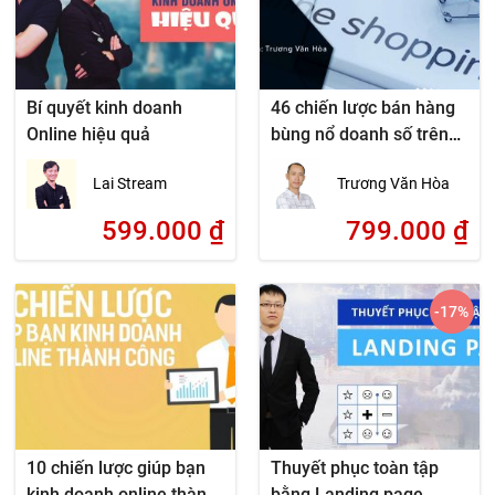
Bí quyết kinh doanh
46 chiến lược bán hàng
Online hiệu quả
bùng nổ doanh số trên
internet – dành cho chủ
Lai Stream
Trương Văn Hòa
doanh nghiệp
599.000
₫
799.000
₫
-17
%
10 chiến lược giúp bạn
Thuyết phục toàn tập
kinh doanh online thành
bằng Landing page