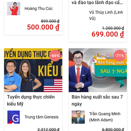
và đào tạo lãnh đạo cấp
Hoàng Thu Cúc
độ 5
Vũ Thùy Linh (Linh
Vũ)
899.000
₫
500.000
₫
1.200.000
₫
699.000
₫
-66
%
-71
%
Tuyển dụng thực chiến
Bán hàng xuất sắc sau 7
kiểu Mỹ
ngày
Trần Quang Minh
Trung tâm Genesis
(Minh Adam)
2.312.000
₫
6.800.000
₫