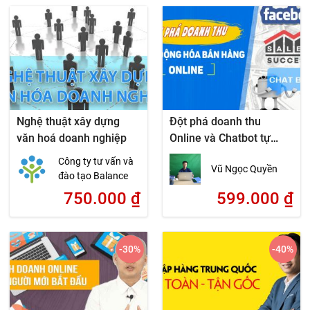
Nghệ thuật xây dựng
Đột phá doanh thu
văn hoá doanh nghiệp
Online và Chatbot tự
động hóa bán hàng
Công ty tư vấn và
Vũ Ngọc Quyền
đào tạo Balance
750.000
₫
599.000
₫
-30
%
-40
%