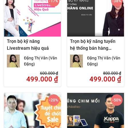
-17
%
-38
%
Trọn bộ kỹ năng
Trọn bộ kỹ năng tuyển
Livestream hiệu quả
hệ thống bán hàng
online
Đặng Thị Vân (Vân
Đặng Thị Vân (Vân
Đặng)
Đặng)
600.000
₫
800.000
₫
499.000
₫
499.000
₫
-20
%
-50
%