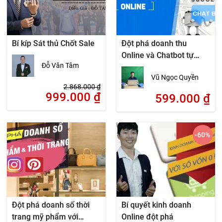
Bí kíp Sát thủ Chốt Sale
Đột phá doanh thu
Online và Chatbot tự
Đỗ Văn Tâm
động hóa bán hàng
Vũ Ngọc Quyền
2.868.000
₫
999.000
₫
599.000
₫
-60
%
Đột phá doanh số thời
Bí quyết kinh doanh
trang mỹ phẩm với
Online đột phá