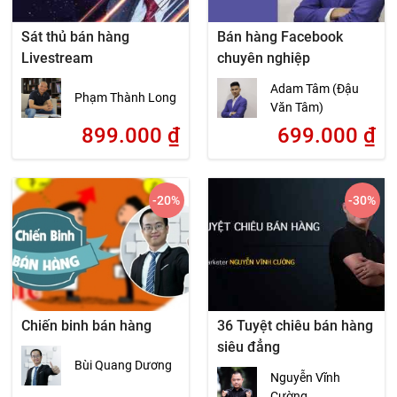
Sát thủ bán hàng
Bán hàng Facebook
Livestream
chuyên nghiệp
Adam Tâm (Đậu
Phạm Thành Long
Văn Tâm)
899.000
₫
699.000
₫
-20
%
-30
%
Chiến binh bán hàng
36 Tuyệt chiêu bán hàng
siêu đẳng
Bùi Quang Dương
Nguyễn Vĩnh
Cường