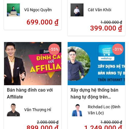
Instagram – Pinterest
Vũ Ngọc Quyền
Cát Văn Khôi
699.000
₫
1.000.000
₫
399.000
₫
-55
%
-31
%
Bán hàng đỉnh cao với
Xây dựng hệ thống bán
Affiliate
hàng tự động trên
Internet A-Z
Richdad Loc (Đinh
Văn Thượng Hỉ
Văn Lộc)
2.000.000
₫
1.800.000
₫
899.000
₫
1.249.000
₫