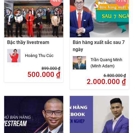
-44
%
-71
%
Bậc thầy livestream
Bán hàng xuất sắc sau 7
ngày
Hoàng Thu Cúc
Trần Quang Minh
(Minh Adam)
899.000
₫
500.000
₫
6.800.000
₫
2.000.000
₫