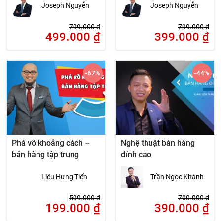
Joseph Nguyễn
Joseph Nguyễn
799.000
₫
799.000
₫
499.000
₫
399.000
₫
-67
%
-44
%
Phá vỡ khoảng cách –
Nghệ thuật bán hàng
bán hàng tập trung
đỉnh cao
Liêu Hưng Tiến
Trần Ngọc Khánh
599.000
₫
700.000
₫
199.000
₫
390.000
₫