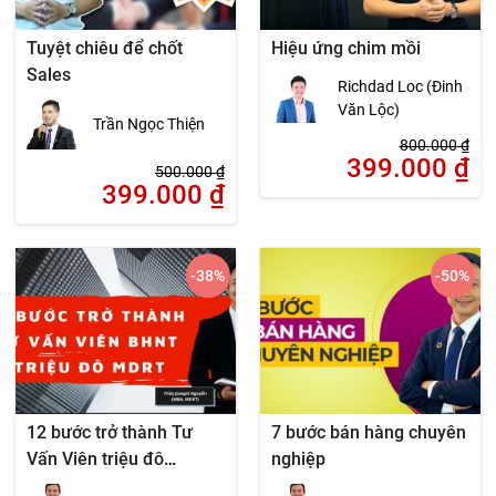
Tuyệt chiêu để chốt
Hiệu ứng chim mồi
Sales
Richdad Loc (Đinh
Văn Lộc)
Trần Ngọc Thiện
800.000
₫
399.000
₫
500.000
₫
399.000
₫
-38
%
-50
%
12 bước trở thành Tư
7 bước bán hàng chuyên
Vấn Viên triệu đô
nghiệp
(MDRT)