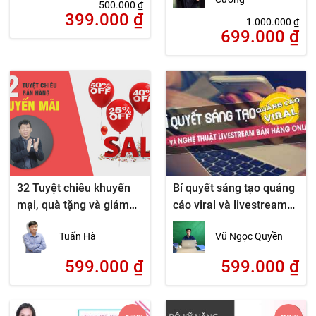
500.000
₫
399.000
₫
1.000.000
₫
699.000
₫
32 Tuyệt chiêu khuyến
Bí quyết sáng tạo quảng
mại, quà tặng và giảm
cáo viral và livestream
giá
bán hàng online
Tuấn Hà
Vũ Ngọc Quyền
599.000
₫
599.000
₫