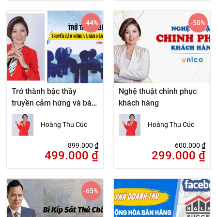
-44
%
-50
%
Trở thành bậc thầy
Nghệ thuật chinh phục
truyền cảm hứng và bán
khách hàng
hàng sân khấu
Hoàng Thu Cúc
Hoàng Thu Cúc
899.000
₫
600.000
₫
499.000
₫
299.000
₫
-65
%