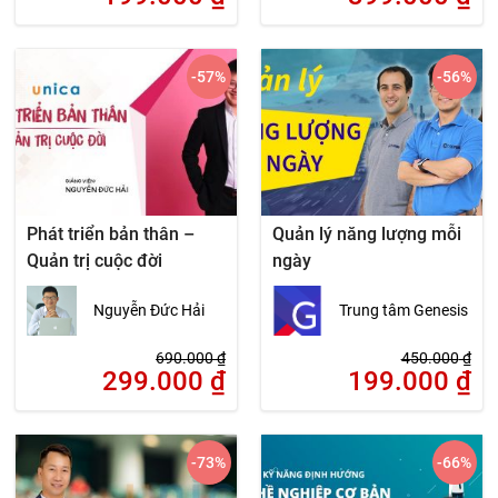
-57
%
-56
%
Phát triển bản thân –
Quản lý năng lượng mỗi
Quản trị cuộc đời
ngày
Nguyễn Đức Hải
Trung tâm Genesis
690.000
₫
450.000
₫
299.000
₫
199.000
₫
-73
%
-66
%