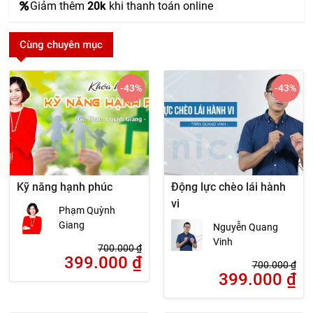
Giảm thêm
20k
khi thanh toán online
Cùng chuyên mục
-43
%
-43
%
Kỹ năng hạnh phúc
Động lực chèo lái hành
vi
Phạm Quỳnh
Giang
Nguyễn Quang
Vinh
700.000
₫
399.000
₫
700.000
₫
399.000
₫