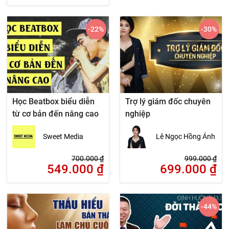
-22
%
-30
%
Học Beatbox biểu diễn
Trợ lý giám đốc chuyên
từ cơ bản đến nâng cao
nghiệp
Sweet Media
Lê Ngọc Hồng Ánh
700.000
₫
999.000
₫
549.000
₫
699.000
₫
-44
%