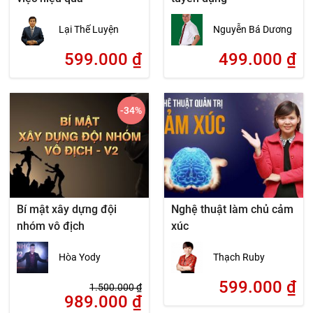
Lại Thế Luyện
Nguyễn Bá Dương
599.000
₫
499.000
₫
-34
%
Bí mật xây dựng đội
Nghệ thuật làm chủ cảm
nhóm vô địch
xúc
Hòa Yody
Thạch Ruby
599.000
₫
1.500.000
₫
989.000
₫