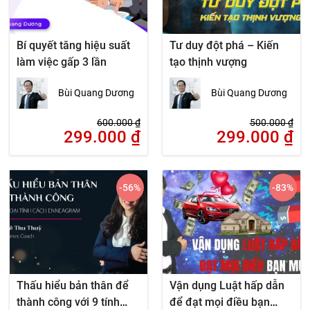
Bí quyết tăng hiệu suất
Tư duy đột phá – Kiến
làm việc gấp 3 lần
tạo thịnh vượng
Bùi Quang Dương
Bùi Quang Dương
600.000
₫
500.000
₫
299.000
₫
299.000
₫
-56
%
-83
%
Thấu hiểu bản thân để
Vận dụng Luật hấp dẫn
thành công với 9 tính
để đạt mọi điều bạn