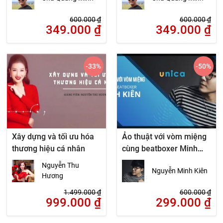
600.000
₫
600.000
₫
349.000
₫
349.000
₫
-33
%
-50
%
Xây dựng và tối ưu hóa
Ảo thuật với vòm miệng
thương hiệu cá nhân
cùng beatboxer Minh
Kiên
Nguyễn Thu
Nguyễn Minh Kiên
Hương
1.499.000
₫
600.000
₫
999.000
₫
299.000
₫