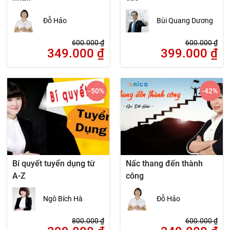
Đỗ Hảo
Bùi Quang Dương
600.000
₫
600.000
₫
349.000
₫
399.000
₫
-50
%
-42
%
Bí quyết tuyển dụng từ
Nấc thang đến thành
A-Z
công
Ngô Bích Hà
Đỗ Hảo
800.000
₫
600.000
₫