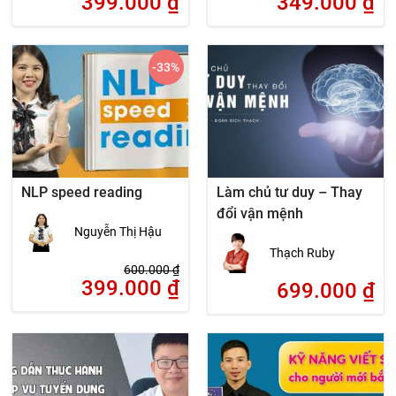
399.000
₫
349.000
₫
-33
%
NLP speed reading
Làm chủ tư duy – Thay
đổi vận mệnh
Nguyễn Thị Hậu
Thạch Ruby
600.000
₫
399.000
₫
699.000
₫