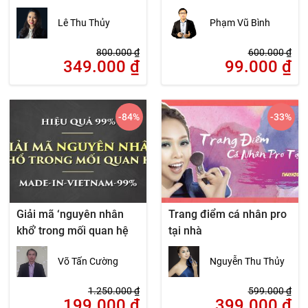
cách Enneagram
muốn
Lê Thu Thủy
Phạm Vũ Bình
800.000
₫
600.000
₫
349.000
₫
99.000
₫
-84
%
-33
%
Giải mã ‘nguyên nhân
Trang điểm cá nhân pro
khổ’ trong mối quan hệ
tại nhà
Võ Tấn Cường
Nguyễn Thu Thủy
1.250.000
₫
599.000
₫
199.000
₫
399.000
₫