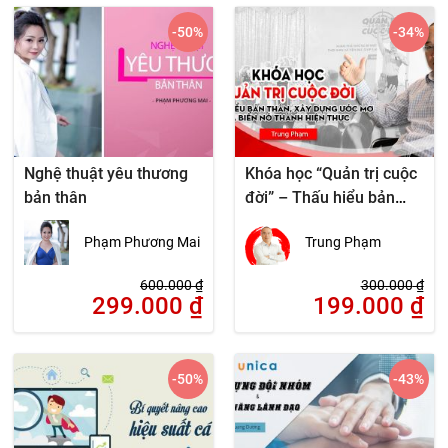
-50
%
-34
%
Nghệ thuật yêu thương
Khóa học “Quản trị cuộc
bản thân
đời” – Thấu hiểu bản
thân, bứt phá thành
Phạm Phương Mai
Trung Phạm
công
600.000
₫
300.000
₫
299.000
₫
199.000
₫
-50
%
-43
%