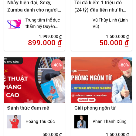
Nhảy hiện đại, Sexy,
Tôi đã kiếm 1 triệu đô
Zumba dành cho người
(24 tỷ) đầu tiên như thế
mới bắt đầu từ cơ bản
nào
Trung tâm thể dục
Vũ Thùy Linh (Linh
đến nâng cao
thẩm mỹ Duyên
Vũ)
Dáng Việt
1.999.000
₫
1.500.000
₫
899.000
₫
50.000
₫
-40
%
-80
%
Đánh thức đam mê
Giải phóng ngôn từ
Hoàng Thu Cúc
Phan Thanh Dũng
500.000
₫
1.500.000
₫