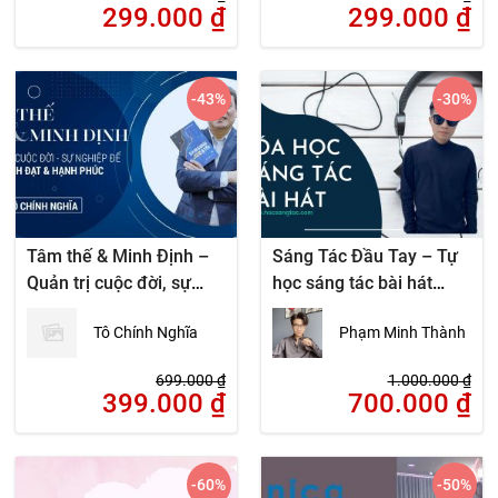
299.000
₫
299.000
₫
-43
%
-30
%
Tâm thế & Minh Định –
Sáng Tác Đầu Tay – Tự
Quản trị cuộc đời, sự
học sáng tác bài hát
nghiệp để thành đạt &
hiệu quả
Tô Chính Nghĩa
Phạm Minh Thành
hạnh phúc
699.000
₫
1.000.000
₫
399.000
₫
700.000
₫
-60
%
-50
%