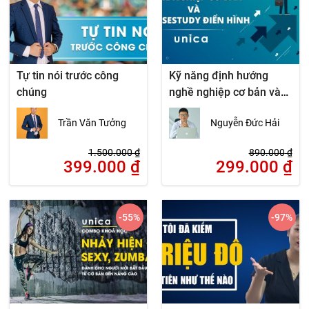
Tự tin nói trước công
Kỹ năng định hướng
chúng
nghề nghiệp cơ bản và
11 casestudy điển hình
Trần Văn Tưởng
Nguyễn Đức Hải
1.500.000
₫
890.000
₫
399.000
₫
299.000
₫
-55
%
-97
%