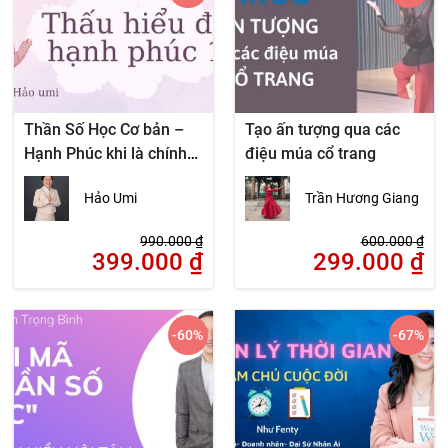
Thần Số Học Cơ bản –
Tạo ấn tượng qua các
Hạnh Phúc khi là chính
điệu múa cổ trang
mình
Hảo Umi
Trần Hương Giang
990.000
₫
600.000
₫
399.000
₫
299.000
₫
-60
%
-67
%