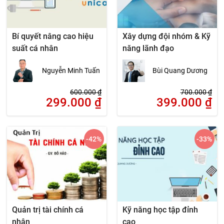
Bí quyết nâng cao hiệu
Xây dựng đội nhóm & Kỹ
suất cá nhân
năng lãnh đạo
Nguyễn Minh Tuấn
Bùi Quang Dương
600.000
₫
700.000
₫
299.000
₫
399.000
₫
-42
%
-33
%
Quản trị tài chính cá
Kỹ năng học tập đỉnh
nhân
cao