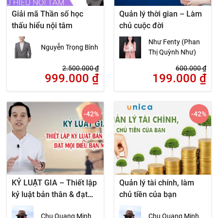
Giải mã Thần số học
Quản lý thời gian – Làm
thấu hiểu nội tâm
chủ cuộc đời
Như Fenty (Phan
Nguyễn Trọng Bình
Thị Quỳnh Như)
2.500.000
₫
600.000
₫
999.000
₫
199.000
₫
-42
%
-42
%
KỶ LUẬT GIA – Thiết lập
Quản lý tài chính, làm
kỷ luật bản thân & đạt
chủ tiền của bạn
mọi điều bạn muốn
Chu Quang Minh
Chu Quang Minh