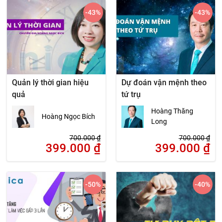
-43
%
-43
%
Quản lý thời gian hiệu
Dự đoán vận mệnh theo
quả
tứ trụ
Hoàng Thăng
Hoàng Ngọc Bích
Long
700.000
₫
700.000
₫
399.000
₫
399.000
₫
-50
%
-40
%