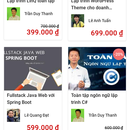
Lập trình LinQ toàn tập
Lập trình WordPress
Theme cho doanh
Trần Duy Thanh
nghiệp cùng Bootstrap
Lê Anh Tuấn
700.000
₫
399.000
₫
699.000
₫
-20
%
Fullstack Java Web với
Toàn tập ngôn ngữ lập
Spring Boot
trình C#
Lê Quang Đạt
Trần Duy Thanh
599.000
₫
600.000
₫