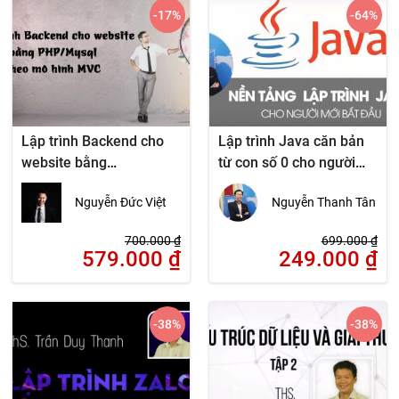
-17
%
-64
%
Lập trình Backend cho
Lập trình Java căn bản
website bằng
từ con số 0 cho người
PHP/Mysql theo mô hình
mới bắt đầu
Nguyễn Đức Việt
Nguyễn Thanh Tân
MVC
700.000
₫
699.000
₫
579.000
₫
249.000
₫
-38
%
-38
%