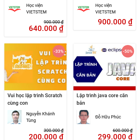
Học viện
Học viện
VIETSTEM
VIETSTEM
900.000
₫
900.000
₫
640.000
₫
-33
%
-50
%
Vui học lập trình Scratch
Lập trình java core căn
cùng con
bản
Nguyễn Khánh
Đỗ Hữu Phúc
Tùng
300.000
₫
600.000
₫
200.000
₫
299.000
₫