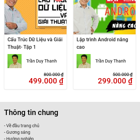
Cấu Trúc Dữ Liệu và Giải
Lập trình Android nâng
Thuật- Tập 1
cao
Trần Duy Thanh
Trần Duy Thanh
800.000
₫
500.000
₫
499.000
₫
299.000
₫
Thông tin chung
-
Về đầu trang chủ
-
Gương sáng
-
Hướng nghiệp