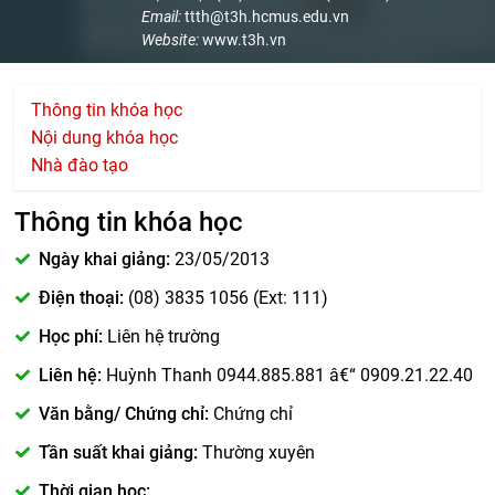
Email:
ttth@t3h.hcmus.edu.vn
Website:
www.t3h.vn
Thông tin khóa học
Nội dung khóa học
Nhà đào tạo
Thông tin khóa học
Ngày khai giảng:
23/05/2013
Điện thoại:
(08) 3835 1056 (Ext: 111)
Học phí:
Liên hệ trường
Liên hệ:
Huỳnh Thanh 0944.885.881 â€“ 0909.21.22.40
Văn bằng/ Chứng chỉ:
Chứng chỉ
Tần suất khai giảng:
Thường xuyên
Thời gian học: