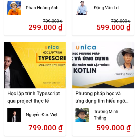
điện thoại
Phan Hoàng Anh
Đặng Văn Lel
799.000
₫
700.000
₫
299.000
₫
599.000
₫
Học lập trình Typescript
Phương pháp học và
qua project thực tế
ứng dụng tìm hiểu ngôn
ngữ lập trình Kotlin
Trương Minh
Nguyễn Đức Việt
Thắng
799.000
₫
599.000
₫