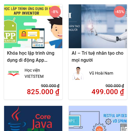
-8
%
-45
%
Khóa học lập trình ứng
AI – Trí tuệ nhân tạo cho
dụng di động App
mọi người
Inventor
Học viện
Vũ Hoài Nam
VIETSTEM
900.000
₫
900.000
₫
825.000
₫
499.000
₫