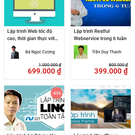
Lập trình Web tốc độ
Lập trình Restful
cao, thời gian thực với
Webservice trong 6 tuần
NodeJS
Bá Ngọc Cương
Trần Duy Thanh
1.000.000
₫
800.000
₫
699.000
₫
399.000
₫
-43
%