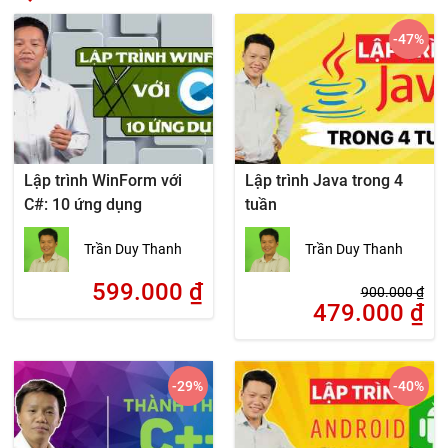
-47
%
Lập trình WinForm với
Lập trình Java trong 4
C#: 10 ứng dụng
tuần
Trần Duy Thanh
Trần Duy Thanh
599.000
₫
900.000
₫
479.000
₫
-29
%
-40
%