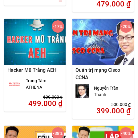
479.000
₫
-17
%
-20
%
Hacker Mũ Trắng AEH
Quản trị mạng Cisco
CCNA
Trung Tâm
ATHENA
Nguyễn Trần
Thành
600.000
₫
499.000
₫
500.000
₫
399.000
₫
-38
%
-40
%