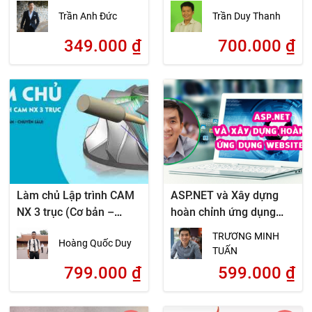
Trần Anh Đức
Trần Duy Thanh
349.000
₫
700.000
₫
Làm chủ Lập trình CAM
ASP.NET và Xây dựng
NX 3 trục (Cơ bản –
hoàn chỉnh ứng dụng
Chuyên sâu)
website động
TRƯƠNG MINH
Hoàng Quốc Duy
TUẤN
799.000
₫
599.000
₫