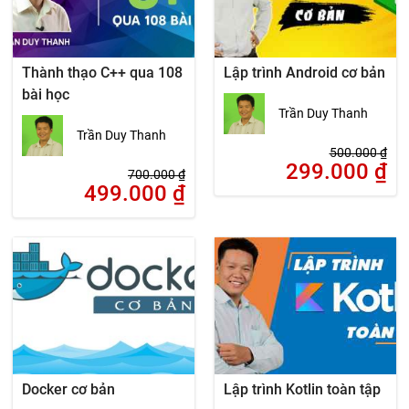
Thành thạo C++ qua 108
Lập trình Android cơ bản
bài học
Trần Duy Thanh
Trần Duy Thanh
500.000
₫
299.000
₫
700.000
₫
499.000
₫
Docker cơ bản
Lập trình Kotlin toàn tập