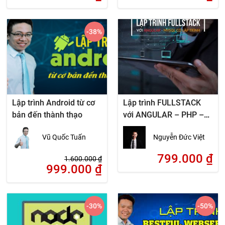
-38
%
Lập trình Android từ cơ
Lập trình FULLSTACK
bản đến thành thạo
với ANGULAR – PHP –
MYSQL
Vũ Quốc Tuấn
Nguyễn Đức Việt
799.000
₫
1.600.000
₫
999.000
₫
-30
%
-50
%