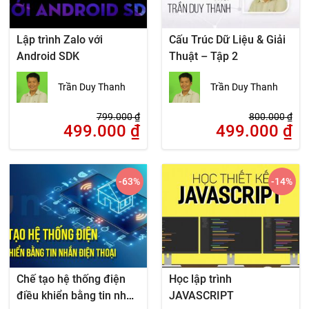
Lập trình Zalo với
Cấu Trúc Dữ Liệu & Giải
Android SDK
Thuật – Tập 2
Trần Duy Thanh
Trần Duy Thanh
799.000
₫
800.000
₫
499.000
₫
499.000
₫
-63
%
-14
%
Chế tạo hệ thống điện
Học lập trình
điều khiển bằng tin nhắn
JAVASCRIPT