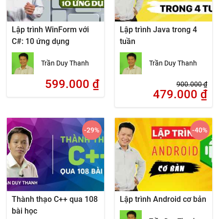
Lập trình WinForm với
Lập trình Java trong 4
C#: 10 ứng dụng
tuần
Trần Duy Thanh
Trần Duy Thanh
599.000
₫
900.000
₫
479.000
₫
-29
%
-40
%
Thành thạo C++ qua 108
Lập trình Android cơ bản
bài học