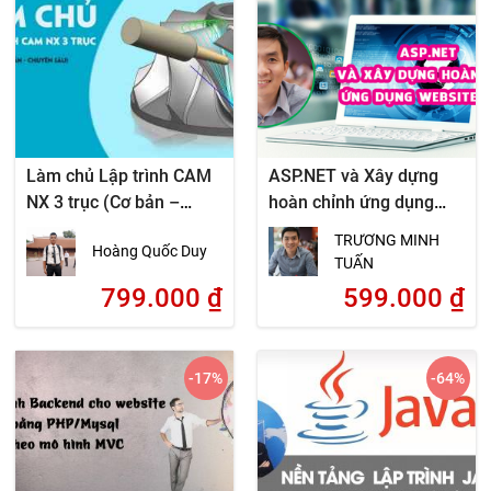
Làm chủ Lập trình CAM
ASP.NET và Xây dựng
NX 3 trục (Cơ bản –
hoàn chỉnh ứng dụng
Chuyên sâu)
website động
TRƯƠNG MINH
Hoàng Quốc Duy
TUẤN
799.000
₫
599.000
₫
-17
%
-64
%