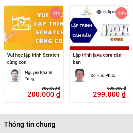
-33
%
-50
%
Vui học lập trình Scratch
Lập trình java core căn
cùng con
bản
Nguyễn Khánh
Đỗ Hữu Phúc
Tùng
300.000
₫
600.000
₫
200.000
₫
299.000
₫
Thông tin chung