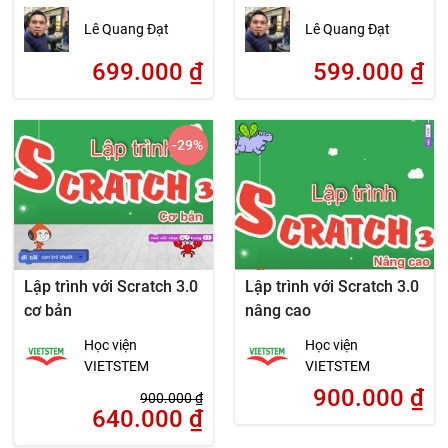
Lê Quang Đạt
Lê Quang Đạt
699.000
₫
599.000
₫
-29
%
Lập trình với Scratch 3.0
Lập trình với Scratch 3.0
cơ bản
nâng cao
Học viện
Học viện
VIETSTEM
VIETSTEM
900.000
₫
900.000
₫
640.000
₫