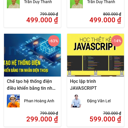
Trần Duy Thanh
Trần Duy Thanh
799.000
₫
800.000
₫
499.000
₫
499.000
₫
-63
%
-14
%
Chế tạo hệ thống điện
Học lập trình
điều khiển bằng tin nhắn
JAVASCRIPT
điện thoại
Phan Hoàng Anh
Đặng Văn Lel
799.000
₫
700.000
₫
299.000
₫
599.000
₫