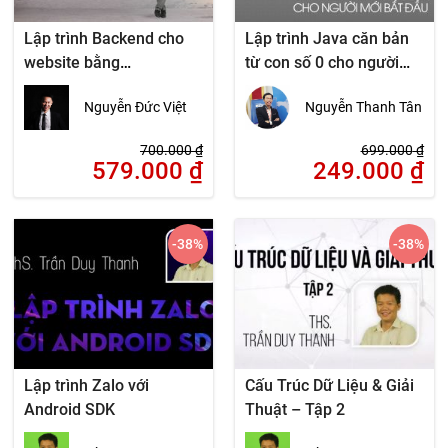
Lập trình Backend cho
Lập trình Java căn bản
website bằng
từ con số 0 cho người
PHP/Mysql theo mô hình
mới bắt đầu
Nguyễn Đức Việt
Nguyễn Thanh Tân
MVC
700.000
₫
699.000
₫
579.000
₫
249.000
₫
-38
%
-38
%
Lập trình Zalo với
Cấu Trúc Dữ Liệu & Giải
Android SDK
Thuật – Tập 2