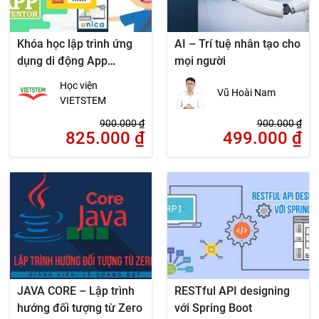
Khóa học lập trình ứng
AI – Trí tuệ nhân tạo cho
dụng di động App
mọi người
Inventor
Học viện
Vũ Hoài Nam
VIETSTEM
900.000
₫
900.000
₫
825.000
₫
499.000
₫
JAVA CORE – Lập trình
RESTful API designing
hướng đối tượng từ Zero
với Spring Boot