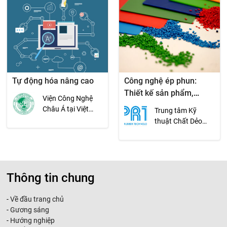
Tự động hóa nâng cao
Công nghệ ép phun:
Thiết kế sản phẩm,
Viện Công Nghệ
Phương pháp cài đặt
Châu Á tại Việt
Trung tâm Kỹ
thông số phù hợp với
Nam (AIT-VN)
thuật Chất Dẻo
yêu cầu chất lượng sản
&amp; Cao Su -
phẩm
PRT
Thông tin chung
-
Về đầu trang chủ
-
Gương sáng
-
Hướng nghiệp