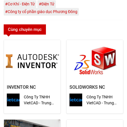
#Cơ Khí - Điện Tử
#Điện Tử
#Công ty cổ phần giáo dục Phương Đông
Cùng chuyên mục
INVENTOR NC
SOLIDWORKS NC
Công Ty TNHH
Công Ty TNHH
VietCAD - Trung
VietCAD - Trung
Tâm Đào Tạo Tin
Tâm Đào Tạo Tin
Học Việt - Á Châu
Học Việt - Á Châu