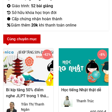
Giáo trình:
52 bài giảng
Sở hữu khóa học trọn đời
Cấp chứng nhận hoàn thành
Giảm thêm
20k
khi thanh toán online
Cùng chuyên mục
-42
%
-8
%
Bí kíp tăng 50% điểm
Học tiếng Nhật thật dễ
nghe JLPT trong 1 tháng
Thanh Trúc
– N5
Trần Thị Thanh
Ngân
600.000
₫