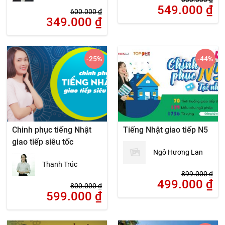
549.000
₫
600.000
₫
349.000
₫
-25
%
-44
%
Chinh phục tiếng Nhật
Tiếng Nhật giao tiếp N5
giao tiếp siêu tốc
Ngô Hương Lan
Thanh Trúc
899.000
₫
499.000
₫
800.000
₫
599.000
₫