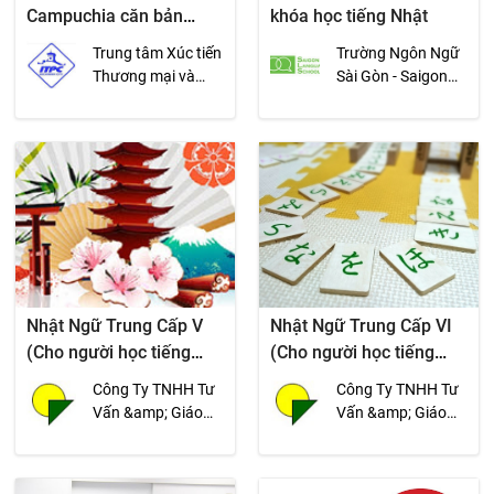
Campuchia căn bản
khóa học tiếng Nhật
Khóa 8
Trung tâm Xúc tiến
Trường Ngôn Ngữ
Thương mại và
Sài Gòn - Saigon
Đầu tư TP.HCM
Language School
(ITPC)
(SLS)
Nhật Ngữ Trung Cấp V
Nhật Ngữ Trung Cấp VI
(Cho người học tiếng
(Cho người học tiếng
Nhật từ 30 tháng trở lên)
Nhật từ 30 tháng trở lên)
Công Ty TNHH Tư
Công Ty TNHH Tư
Vấn &amp; Giáo
Vấn &amp; Giáo
Dục Cao Sinh -
Dục Cao Sinh -
Ngoại Ngữ Tân
Ngoại Ngữ Tân
Tiến
Tiến