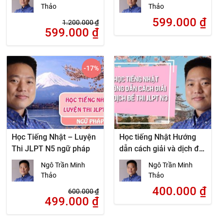
Thảo
Thảo
599.000
₫
1.200.000
₫
599.000
₫
-17
%
Học Tiếng Nhật – Luyện
Học tiếng Nhật Hướng
Thi JLPT N5 ngữ pháp
dẫn cách giải và dịch đề
thi JLPT N3
Ngô Trần Minh
Ngô Trần Minh
Thảo
Thảo
400.000
₫
600.000
₫
499.000
₫