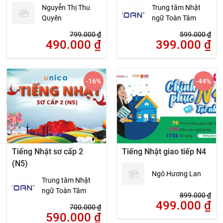
Nguyễn Thị Thu
Trung tâm Nhật
Quyên
ngữ Toàn Tâm
799.000
₫
599.000
₫
490.000
₫
399.000
₫
-16
%
-44
%
Tiếng Nhật sơ cấp 2
Tiếng Nhật giao tiếp N4
(N5)
Ngô Hương Lan
Trung tâm Nhật
ngữ Toàn Tâm
899.000
₫
499.000
₫
700.000
₫
590.000
₫