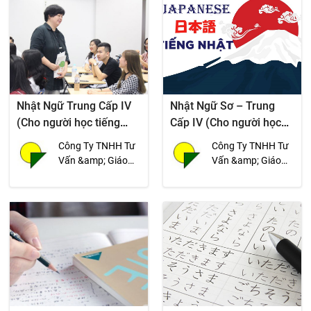
Nhật Ngữ Trung Cấp IV
Nhật Ngữ Sơ – Trung
(Cho người học tiếng
Cấp IV (Cho người học
Nhật từ 27 tháng trở lên)
tiếng Nhật từ 15 tháng
Công Ty TNHH Tư
Công Ty TNHH Tư
trở lên)
Vấn &amp; Giáo
Vấn &amp; Giáo
Dục Cao Sinh -
Dục Cao Sinh -
Ngoại Ngữ Tân
Ngoại Ngữ Tân
Tiến
Tiến