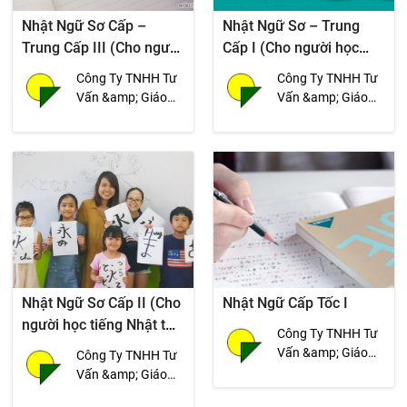
Nhật Ngữ Sơ Cấp –
Nhật Ngữ Sơ – Trung
Trung Cấp III (Cho người
Cấp I (Cho người học
học tiếng Nhật từ 12
tiếng Nhật từ 06 tháng
Công Ty TNHH Tư
Công Ty TNHH Tư
tháng trở lên)
trở lên)
Vấn &amp; Giáo
Vấn &amp; Giáo
Dục Cao Sinh -
Dục Cao Sinh -
Ngoại Ngữ Tân
Ngoại Ngữ Tân
Tiến
Tiến
Nhật Ngữ Sơ Cấp II (Cho
Nhật Ngữ Cấp Tốc I
người học tiếng Nhật từ
Công Ty TNHH Tư
03 – 06 tháng)
Vấn &amp; Giáo
Công Ty TNHH Tư
Dục Cao Sinh -
Vấn &amp; Giáo
Ngoại Ngữ Tân
Dục Cao Sinh -