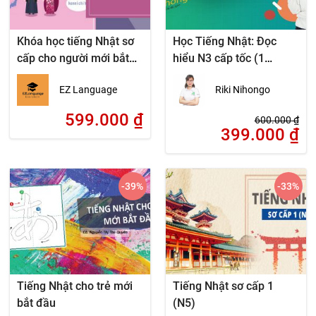
Khóa học tiếng Nhật sơ
Học Tiếng Nhật: Đọc
cấp cho người mới bắt
hiểu N3 cấp tốc (1
đầu
tháng)
EZ Language
Riki Nihongo
599.000
₫
600.000
₫
399.000
₫
-39
%
-33
%
Tiếng Nhật cho trẻ mới
Tiếng Nhật sơ cấp 1
bắt đầu
(N5)