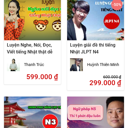
-50
%
Luyện Nghe, Nói, Đọc,
Luyện giải đề thi tiếng
Viết tiếng Nhật thật dễ
Nhật JLPT N4
Thanh Trúc
Huỳnh Thiên Minh
599.000
₫
600.000
₫
299.000
₫