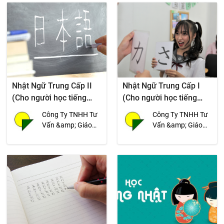
Tiến
Nhật Ngữ Trung Cấp II
Nhật Ngữ Trung Cấp I
(Cho người học tiếng
(Cho người học tiếng
Nhật từ 21 tháng trở lên)
Nhật từ 18 tháng trở lên)
Công Ty TNHH Tư
Công Ty TNHH Tư
Vấn &amp; Giáo
Vấn &amp; Giáo
Dục Cao Sinh -
Dục Cao Sinh -
Ngoại Ngữ Tân
Ngoại Ngữ Tân
Tiến
Tiến