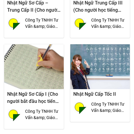
Nhật Ngữ Sơ Cấp –
Nhật Ngữ Trung Cấp III
Trung Cấp II (Cho người
(Cho người học tiếng
học tiếng Nhật từ 09
Nhật từ 24 tháng trở lên)
Công Ty TNHH Tư
Công Ty TNHH Tư
tháng trở lên)
Vấn &amp; Giáo
Vấn &amp; Giáo
Dục Cao Sinh -
Dục Cao Sinh -
Ngoại Ngữ Tân
Ngoại Ngữ Tân
Tiến
Tiến
Nhật Ngữ Sơ Cấp I (Cho
Nhật Ngữ Cấp Tốc II
người bắt đầu học tiếng
Công Ty TNHH Tư
Nhật)
Vấn &amp; Giáo
Công Ty TNHH Tư
Dục Cao Sinh -
Vấn &amp; Giáo
Ngoại Ngữ Tân
Dục Cao Sinh -
Tiến
Ngoại Ngữ Tân