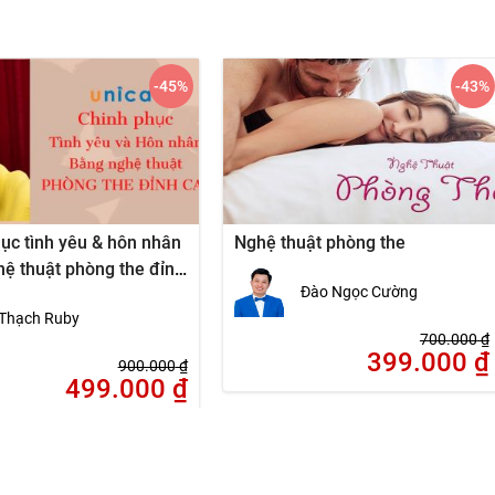
-45
%
-43
%
ục tình yêu & hôn nhân
Nghệ thuật phòng the
ệ thuật phòng the đỉnh
Đào Ngọc Cường
Thạch Ruby
700.000
₫
399.000
₫
900.000
₫
499.000
₫
-32
%
-40
%