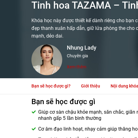
Tinh hoa TAZAMA – Tin
Khóa học này được thiết kế dành riêng cho bạn c
đẹp thanh xuân hấp dẫn, giữ lửa phòng the cho
mạnh, dẻo dai.
Nhung Lady
Chuyên gia
Xem thêm
Bạn sẽ học được gì?
Giới thiệu
Nội dung khó
Bạn sẽ học được gì
Giúp cơ sàn chậu khỏe mạnh, săn chắc, giãn nở
nhanh gấp 5 lần bình thường
Cơ âm đạo linh hoạt, nhạy cảm giúp thăng ho