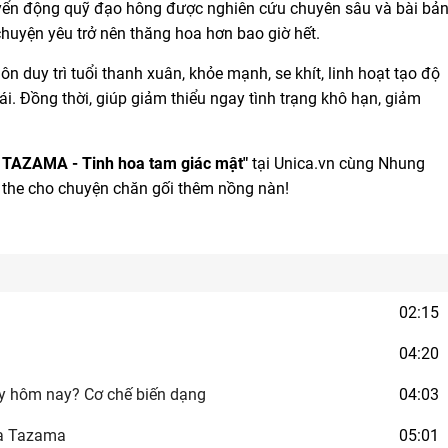
huyển động quỹ đạo hông được nghiên cứu chuyên sâu và bài bả
chuyện yêu trở nên thăng hoa hơn bao giờ hết.
ôn duy trì tuổi thanh xuân, khỏe mạnh, se khít, linh hoạt tạo độ
ái. Đồng thời, giúp giảm thiểu ngay tình trạng khô hạn, giảm
 TAZAMA - Tinh hoa tam giác mật"
tại Unica.vn cùng Nhung
g the cho chuyện chăn gối thêm nồng nàn!
02:15
04:20
ay hôm nay? Cơ chế biến dạng
04:03
hoa Tazama
05:01