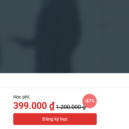
Học phí:
-67
%
399.000
₫
1.200.000
₫
Đăng ký học
ạ