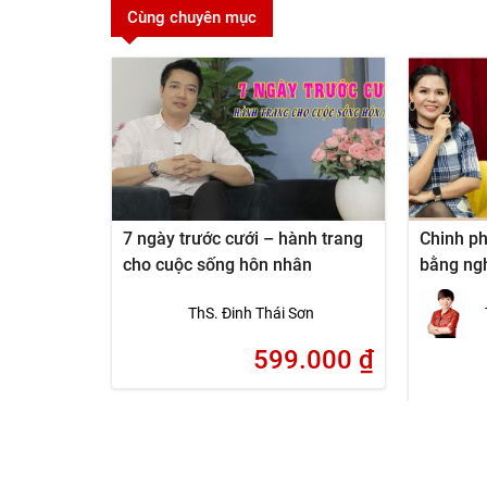
Cùng chuyên mục
7 ngày trước cưới – hành trang
Chinh ph
cho cuộc sống hôn nhân
bằng ngh
cao
ThS. Đinh Thái Sơn
599.000
₫