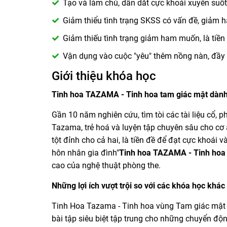
Tạo và làm chủ, dẫn dắt cực khoái xuyên suốt
Giảm thiểu tình trạng SKSS có vấn đề, giảm h
Giảm thiếu tình trạng giảm ham muốn, là tiền 
Vận dụng vào cuộc "yêu" thêm nồng nàn, đầy nh
Giới thiệu khóa học
Tinh hoa TAZAMA - Tinh hoa tam giác mật dành
Gần 10 năm nghiên cứu, tìm tòi các tài liệu cổ,
Tazama, trẻ hoá và luyện tập chuyên sâu cho cơ 
tột đỉnh cho cả hai, là tiền đề để đạt cực khoá
hôn nhân gia đình"
Tinh hoa TAZAMA - Tinh hoa 
cao của nghệ thuật phòng the.
Những lợi ích vượt trội so với các khóa học khác
Tinh Hoa Tazama - Tinh hoa vùng Tam giác mật 
bài tập siêu biệt tập trung cho những chuyển động