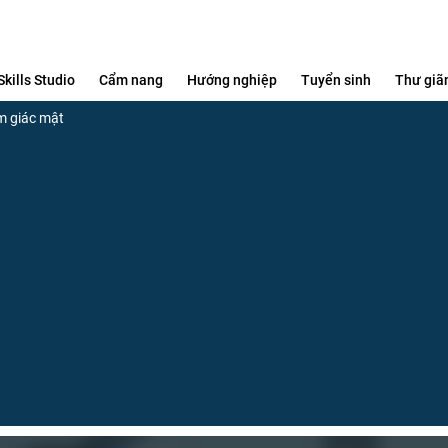
Skills Studio
Cẩm nang
Hướng nghiệp
Tuyển sinh
Thư giã
m giác mật