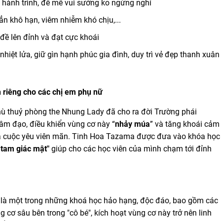
 hành trình, đê mê vui sướng ko ngừng nghỉ
ẳn khô hạn, viêm nhiễm khó chịu,...
đề lên đỉnh và đạt cực khoái
iệt lửa, giữ gìn hạnh phúc gia đình, duy trì vẻ đẹp thanh xuân
 riêng cho các chị em phụ nữ
 phù thuỷ phòng the Nhung Lady đã cho ra đời Trường phái
âm đạo, điều khiển vùng cơ này “
nhảy múa
” và tăng khoái cảm
i và cuộc yêu viên mãn. Tinh Hoa Tazama được đưa vào khóa học
tam giác mật"
giúp cho các học viên của mình chạm tới đỉnh
là một trong những khoá học hảo hạng, độc đáo, bao gồm các
 cơ sâu bên trong "cô bé", kích hoạt vùng cơ này trở nên linh