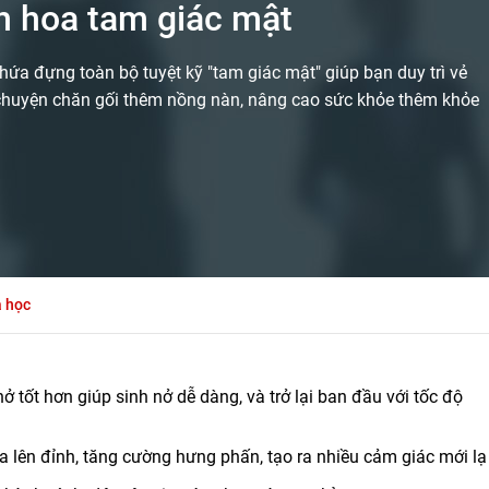
h hoa tam giác mật
hứa đựng toàn bộ tuyệt kỹ "tam giác mật" giúp bạn duy trì vẻ
 chuyện chăn gối thêm nồng nàn, nâng cao sức khỏe thêm khỏe
a học
 tốt hơn giúp sinh nở dễ dàng, và trở lại ban đầu với tốc độ
a lên đỉnh, tăng cường hưng phấn, tạo ra nhiều cảm giác mới l