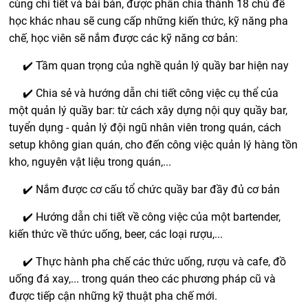
cùng chi tiết và bài bản, được phân chia thành 18 chủ đề
học khác nhau sẽ cung cấp những kiến thức, kỹ năng pha
chế, học viên sẽ nắm được các kỹ năng cơ bản:
✔️ Tầm quan trọng của nghề quản lý quầy bar hiện nay
✔️ Chia sẻ và hướng dẫn chi tiết công việc cụ thể của
một quản lý quầy bar: từ cách xây dựng nội quy quầy bar,
tuyển dụng - quản lý đội ngũ nhân viên trong quán, cách
setup không gian quán, cho đến công việc quản lý hàng tồn
kho, nguyên vật liệu trong quán,...
✔️ Nắm được cơ cấu tổ chức quầy bar đầy đủ cơ bản
✔️ Hướng dẫn chi tiết về công việc của một bartender,
kiến thức về thức uống, beer, các loại rượu,...
✔️ Thực hành pha chế các thức uống, rượu và cafe, đồ
uống đá xay,... trong quán theo các phương pháp cũ và
được tiếp cận những kỹ thuật pha chế mới.