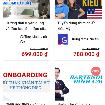
Hướng dẫn tuyển dụng
Tuyển dụng thực chiến
và đào tạo lãnh đạo cấp
kiểu Mỹ
độ 5
Vũ Thùy Linh (Linh
Trung tâm Genesis
Vũ)
1.200.000
₫
2.312.000
₫
699.000
₫
788.000
₫
-30
%
ONBOARDING giữ chân
Bartender đỉnh cao