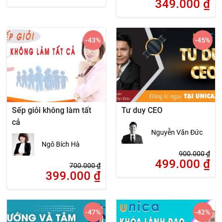
349.000
₫
-43
%
-45
%
Sếp giỏi không làm tất
Tư duy CEO
cả
Nguyễn Văn Đức
Ngô Bích Hà
900.000
₫
499.000
₫
700.000
₫
399.000
₫
-47
%
-42
%