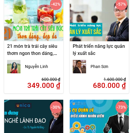
-42
%
-57
%
21 món trà trái cây siêu
Phát triển năng lực quản
thơm ngon thon dáng,
lý xuất sắc
đẹp da
Nguyễn Linh
Phan Sơn
600.000
₫
1.600.000
₫
349.000
₫
680.000
₫
-30
%
-73
%