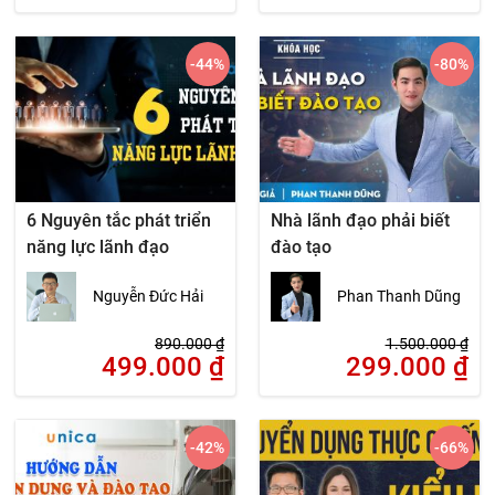
-44
%
-80
%
6 Nguyên tắc phát triển
Nhà lãnh đạo phải biết
năng lực lãnh đạo
đào tạo
Nguyễn Đức Hải
Phan Thanh Dũng
890.000
₫
1.500.000
₫
499.000
₫
299.000
₫
-42
%
-66
%