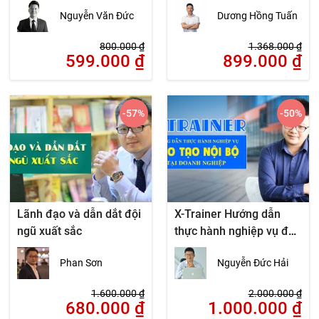
người lao động
Nguyễn Văn Đức
Dương Hồng Tuấn
800.000
₫
1.368.000
₫
599.000
₫
899.000
₫
-57
%
-50
%
Lãnh đạo và dẫn dắt đội
X-Trainer Hướng dẫn
ngũ xuất sắc
thực hành nghiệp vụ đào
tạo nội bộ tại Doanh
Phan Sơn
Nguyễn Đức Hải
nghiệp
1.600.000
₫
2.000.000
₫
680.000
₫
1.000.000
₫