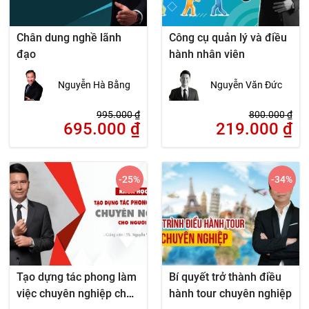
Chân dung nghề lãnh
Công cụ quản lý và điều
đạo
hành nhân viên
Nguyễn Hà Bằng
Nguyễn Văn Đức
995.000
₫
800.000
₫
695.000
₫
219.000
₫
-25
%
-34
%
Tạo dựng tác phong làm
Bí quyết trở thành điều
việc chuyên nghiệp cho
hành tour chuyên nghiệp