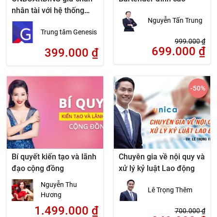
nhân tài với hệ thống
Nguyễn Tấn Trung
DISC
Trung tâm Genesis
999.000
₫
699.000
₫
399.000
₫
-50
%
Bí quyết kiến tạo và lãnh
Chuyên gia về nội quy và
đạo cộng đồng
xử lý kỷ luật Lao động
Nguyễn Thu
Lê Trọng Thêm
Hương
1.499.000
₫
700.000
₫