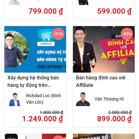
799.000
₫
599.000
₫
-31
%
-55
%
Xây dựng hệ thống bán
Bán hàng đỉnh cao với
hàng tự động trên
Affiliate
Internet A-Z
Richdad Loc (Đinh
Văn Thượng Hỉ
Văn Lộc)
1.800.000
₫
2.000.000
₫
1.249.000
₫
899.000
₫