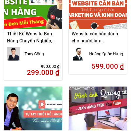
Thiết Kế Website Bán
Website căn bản dành
Hàng Chuyên Nghiệp,
cho người làm
Chuẩn SEO Cho Người
Marketing và Kinh
Tony Công
Hoàng Quốc Hưng
Mới
doanh
599.000
₫
990.000
₫
299.000
₫