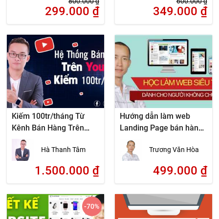
800.000
₫
600.000
₫
299.000
₫
349.000
₫
Kiếm 100tr/tháng Từ
Hướng dẫn làm web
Kênh Bán Hàng Trên
Landing Page bán hàng
Youtube
đỉnh cao dành cho người
Hà Thanh Tâm
Trương Văn Hòa
không chuyên
1.500.000
₫
499.000
₫
-70
%