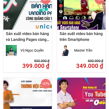
Sản xuất video bán hàng
Sản xuất video bán hàng
và Landing Pages cùng
trên Smartphone
quảng cáo TikTok
Vũ Ngọc Quyền
Master Trần
500.000
₫
600.000
₫
399.000
₫
349.000
₫
-37
%