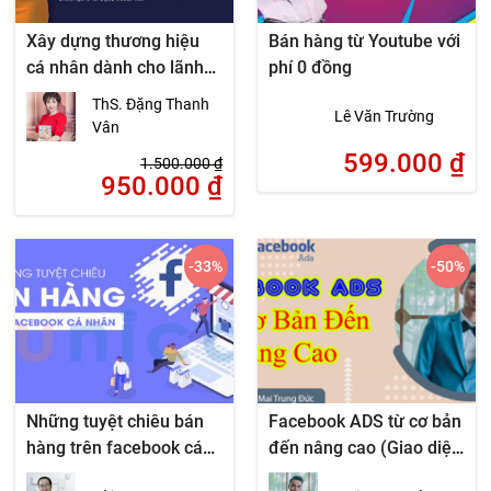
Xây dựng thương hiệu
Bán hàng từ Youtube với
cá nhân dành cho lãnh
phí 0 đồng
đạo
ThS. Đặng Thanh
Lê Văn Trường
Vân
599.000
₫
1.500.000
₫
950.000
₫
-33
%
-50
%
Những tuyệt chiêu bán
Facebook ADS từ cơ bản
hàng trên facebook cá
đến nâng cao (Giao diện
nhân
mới nhất)