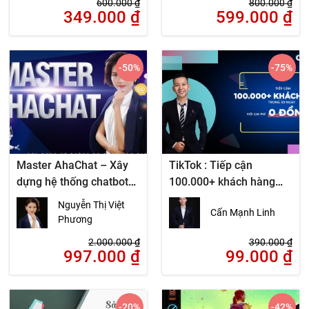
600.000
₫
800.000
₫
349.000
₫
599.000
₫
-50
%
-75
%
Master AhaChat – Xây
TikTok : Tiếp cận
dựng hệ thống chatbot
100.000+ khách hàng
marketing tự động trên
trong 30 ngày với chi phí
Nguyễn Thị Việt
Cấn Mạnh Linh
Messenger
0 đồng
Phương
2.000.000
₫
390.000
₫
997.000
₫
99.000
₫
-20
%
-42
%