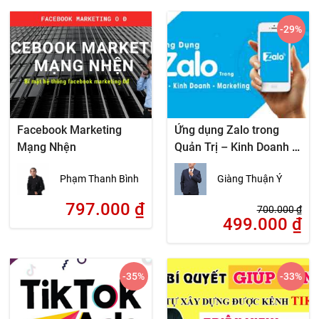
-29
%
Facebook Marketing
Ứng dụng Zalo trong
Mạng Nhện
Quản Trị – Kinh Doanh –
Marketing
Phạm Thanh Bình
Giàng Thuận Ý
797.000
₫
700.000
₫
499.000
₫
-35
%
-33
%