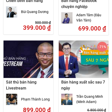
Chiến binh bán hàng
Bán hàng Facebook
chuyên nghiệp
Bùi Quang Dương
Adam Tâm (Đậu
Văn Tâm)
500.000
₫
399.000
₫
699.000
₫
-71
%
Sát thủ bán hàng
Bán hàng xuất sắc sau 7
Livestream
ngày
Trần Quang Minh
Phạm Thành Long
(Minh Adam)
899.000
₫
6.800.000
₫