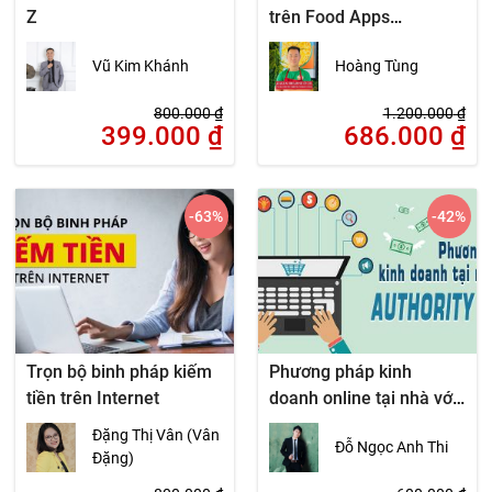
Z
trên Food Apps
(GrabFood–Now-
Vũ Kim Khánh
Hoàng Tùng
Beamin)
800.000
₫
1.200.000
₫
399.000
₫
686.000
₫
-63
%
-42
%
Trọn bộ binh pháp kiếm
Phương pháp kinh
tiền trên Internet
doanh online tại nhà với
Authority Site
Đặng Thị Vân (Vân
Đỗ Ngọc Anh Thi
Đặng)