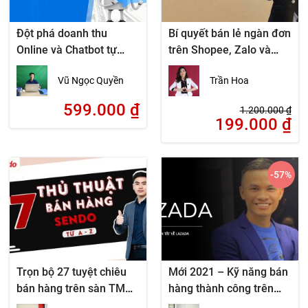
Đột phá doanh thu
Bí quyết bán lẻ ngàn đơn
Online và Chatbot tự
trên Shopee, Zalo và
động hóa bán hàng
Facebook
Vũ Ngọc Quyền
Trần Hoa
599.000
₫
1.200.000
₫
199.000
₫
-57
%
Trọn bộ 27 tuyệt chiêu
Mới 2021 – Kỹ năng bán
bán hàng trên sàn TMĐT
hàng thành công trên
SENDO từ A đến Z
sàn thương mại điện tử