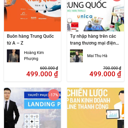
Buôn hàng Trung Quốc
Tự nhập hàng trên các
từ A – Z
trang thương mại điện
tử Trung Quốc (Taobao,
Hoàng Kim
Mai Thu Hà
1688, Tmall)
Phượng
600.000
₫
700.000
₫
499.000
₫
499.000
₫
-17
%