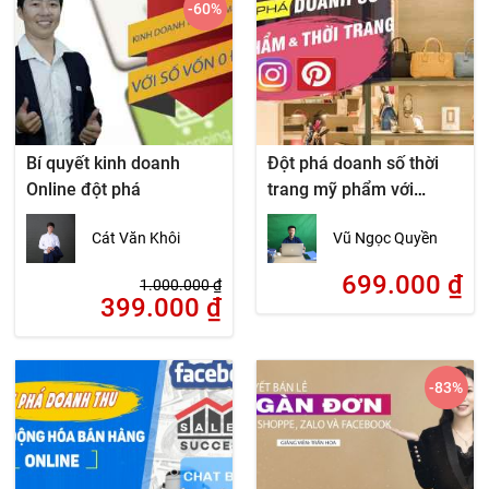
-60
%
Bí quyết kinh doanh
Đột phá doanh số thời
Online đột phá
trang mỹ phẩm với
Instagram – Pinterest
Cát Văn Khôi
Vũ Ngọc Quyền
699.000
₫
1.000.000
₫
399.000
₫
-83
%