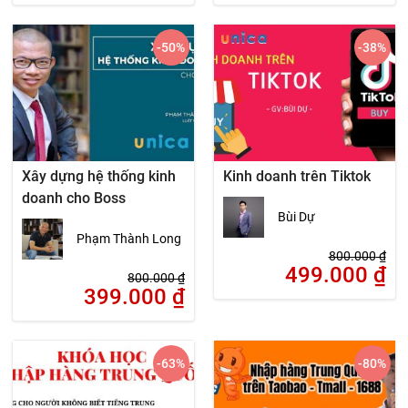
-50
%
-38
%
Xây dựng hệ thống kinh
Kinh doanh trên Tiktok
doanh cho Boss
Bùi Dự
Phạm Thành Long
800.000
₫
499.000
₫
800.000
₫
399.000
₫
-63
%
-80
%