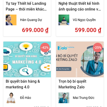
Tự tay Thiết kế Landing
Nghệ thuật thiết kế hình
Page – thôi miên khách
ảnh quảng cáo online và
hàng
bán hàng trên youtube
Hán Quang Dự
Vũ Ngọc Quyền
699.000
₫
599.000
₫
-42
%
-25
%
Bí quyết bán hàng &
Trọn bộ bí quyết
marketing 4.0
Marketing Zalo
Đỗ Hảo
Mai Trung Đức