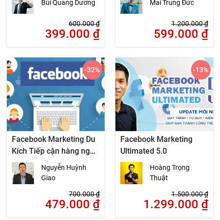
Bùi Quang Dương
Mai Trung Đức
600.000
₫
1.200.000
₫
399.000
₫
599.000
₫
-32
%
-13
%
Facebook Marketing Du
Facebook Marketing
Kích Tiếp cận hàng ngàn
Ultimated 5.0
khách hàng với chi phí
Nguyễn Huỳnh
Hoàng Trọng
bằng 0
Giao
Thuật
700.000
₫
1.500.000
₫
479.000
₫
1.299.000
₫