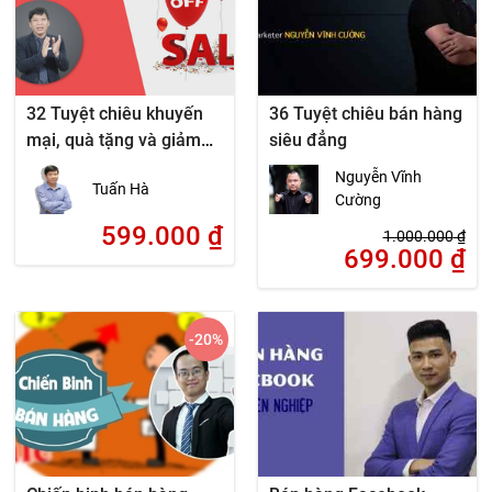
32 Tuyệt chiêu khuyến
36 Tuyệt chiêu bán hàng
mại, quà tặng và giảm
siêu đẳng
giá
Nguyễn Vĩnh
Tuấn Hà
Cường
599.000
₫
1.000.000
₫
699.000
₫
-20
%