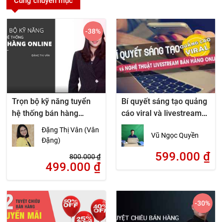
Cùng chuyên mục
-38
%
Trọn bộ kỹ năng tuyển
Bí quyết sáng tạo quảng
hệ thống bán hàng
cáo viral và livestream
online
bán hàng online
Đặng Thị Vân (Vân
Vũ Ngọc Quyền
Đặng)
599.000
₫
800.000
₫
499.000
₫
-30
%