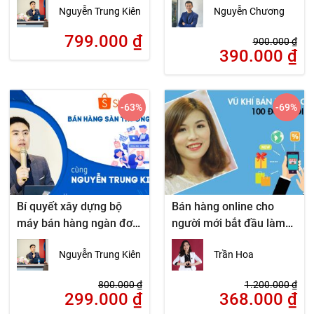
Nguyễn Trung Kiên
Nguyễn Chương
Lazada
799.000
₫
900.000
₫
390.000
₫
-63
%
-69
%
Bí quyết xây dựng bộ
Bán hàng online cho
máy bán hàng ngàn đơn
người mới bắt đầu làm
trên sàn Shopee từ A
hiệu quả ngay
Nguyễn Trung Kiên
Trần Hoa
đến Z
800.000
₫
1.200.000
₫
299.000
₫
368.000
₫