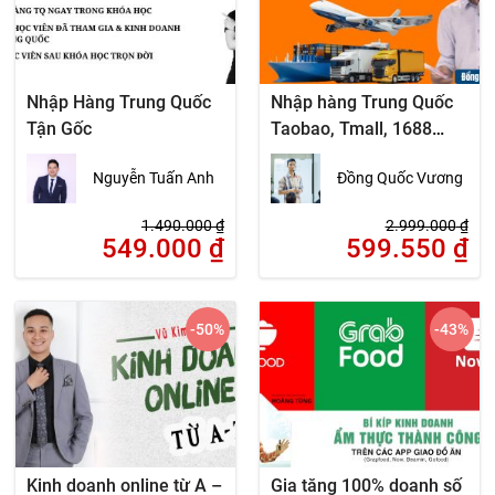
Nhập Hàng Trung Quốc
Nhập hàng Trung Quốc
Tận Gốc
Taobao, Tmall, 1688
Không cần biết Tiếng
Nguyễn Tuấn Anh
Đồng Quốc Vương
Trung
1.490.000
₫
2.999.000
₫
549.000
₫
599.550
₫
-50
%
-43
%
Kinh doanh online từ A –
Gia tăng 100% doanh số