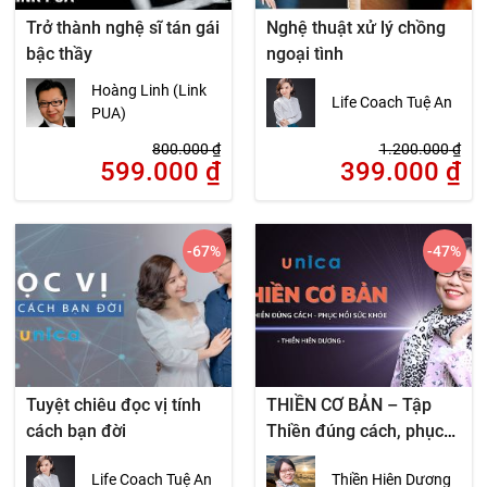
Trở thành nghệ sĩ tán gái
Nghệ thuật xử lý chồng
bậc thầy
ngoại tình
Hoàng Linh (Link
Life Coach Tuệ An
PUA)
800.000
₫
1.200.000
₫
599.000
₫
399.000
₫
-67
%
-47
%
Tuyệt chiêu đọc vị tính
THIỀN CƠ BẢN – Tập
cách bạn đời
Thiền đúng cách, phục
hồi sức khỏe
Life Coach Tuệ An
Thiền Hiên Dương