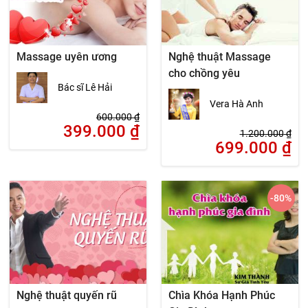
Massage uyên ương
Nghệ thuật Massage
cho chồng yêu
Bác sĩ Lê Hải
Vera Hà Anh
600.000
₫
399.000
₫
1.200.000
₫
699.000
₫
-80
%
Nghệ thuật quyến rũ
Chìa Khóa Hạnh Phúc