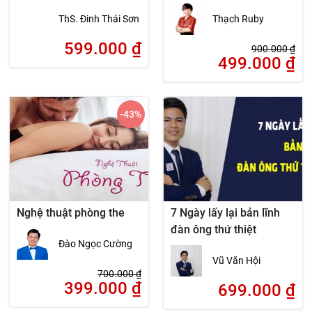
sống hôn nhân
thuật phòng the đỉnh
ThS. Đinh Thái Sơn
Thạch Ruby
cao
599.000
₫
900.000
₫
499.000
₫
-43
%
Nghệ thuật phòng the
7 Ngày lấy lại bản lĩnh
đàn ông thứ thiệt
Đào Ngọc Cường
Vũ Văn Hội
700.000
₫
399.000
₫
699.000
₫