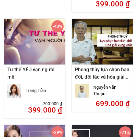
399.000
₫
-43
%
Tư thế YÊU vạn người
Phong thủy lựa chọn bạn
mê
đời, đối tác và hóa giải
xung khắc
Nguyễn Văn
Trang Trần
Thuận
699.000
₫
700.000
₫
399.000
₫
-29
%
-71
%