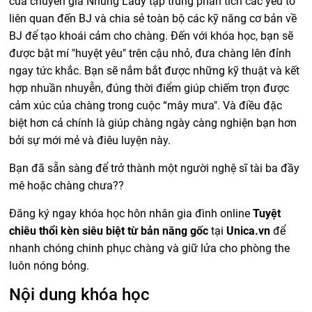
của chuyên gia Nhung Lady tập trung phân tích các yếu tố
liên quan đến BJ và chia sẻ toàn bộ các kỹ năng cơ bản về
BJ để tạo khoái cảm cho chàng. Đến với khóa học, bạn sẽ
được bật mí "huyệt yêu" trên cậu nhỏ, đưa chàng lên đỉnh
ngay tức khắc. Bạn sẽ nắm bắt được những kỹ thuật và kết
hợp nhuần nhuyễn, đúng thời điểm giúp chiếm trọn được
cảm xúc của chàng trong cuộc “mây mưa". Và điều đặc
biệt hơn cả chính là giúp chàng ngày càng nghiện bạn hơn
bởi sự mới mẻ và điêu luyện này.
Bạn đã sẵn sàng để trở thành một người nghệ sĩ tài ba đầy
mê hoặc chàng chưa??
Đăng ký ngay khóa học hôn nhân gia đình online
Tuyệt
chiêu thổi kèn siêu biệt từ bản năng gốc
tại
Unica.vn
để
nhanh chóng chinh phục chàng và giữ lửa cho phòng the
luôn nóng bỏng.
Nội dung khóa học