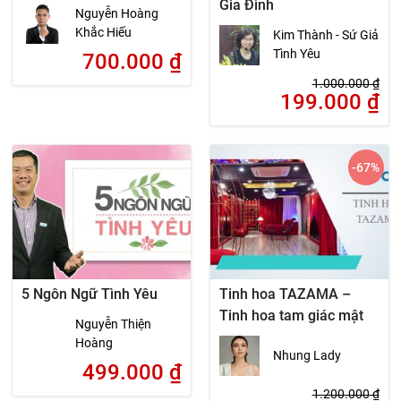
Gia Đình
Nguyễn Hoàng
Khắc Hiếu
Kim Thành - Sứ Giả
Tình Yêu
700.000
₫
1.000.000
₫
199.000
₫
-67
%
5 Ngôn Ngữ Tình Yêu
Tinh hoa TAZAMA –
Tinh hoa tam giác mật
Nguyễn Thiện
Hoàng
Nhung Lady
499.000
₫
1.200.000
₫