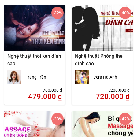
-32
%
-40
%
Nghệ thuật thổi kèn đỉnh
Nghệ thuật Phòng the
cao
đỉnh cao
Trang Trần
Vera Hà Anh
700.000
₫
1.200.000
₫
479.000
₫
720.000
₫
-33
%
-42
%