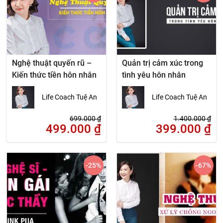
Nghệ thuật quyến rũ –
Quản trị cảm xúc trong
Kiến thức tiền hôn nhân
tình yêu hôn nhân
Life Coach Tuệ An
Life Coach Tuệ An
699.000
₫
1.400.000
₫
499.000
₫
399.000
₫
-25
%
-67
%