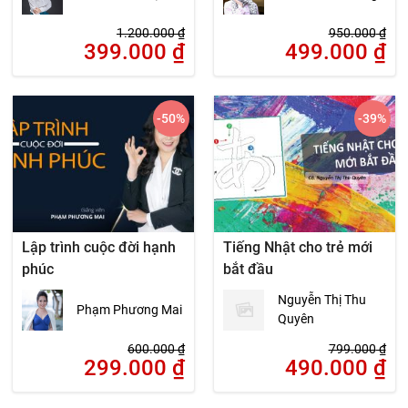
1.200.000
₫
950.000
₫
399.000
₫
499.000
₫
-50
%
-39
%
Lập trình cuộc đời hạnh
Tiếng Nhật cho trẻ mới
phúc
bắt đầu
Nguyễn Thị Thu
Phạm Phương Mai
Quyên
600.000
₫
799.000
₫
299.000
₫
490.000
₫