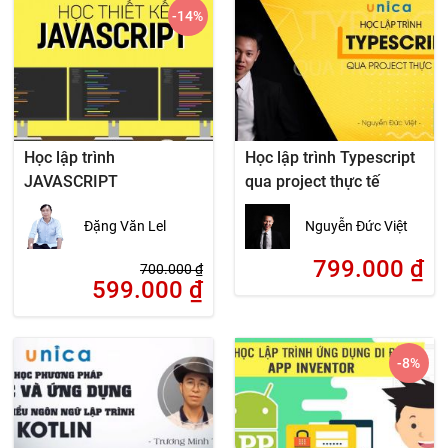
-14
%
Học lập trình
Học lập trình Typescript
JAVASCRIPT
qua project thực tế
Đặng Văn Lel
Nguyễn Đức Việt
799.000
₫
700.000
₫
599.000
₫
-8
%