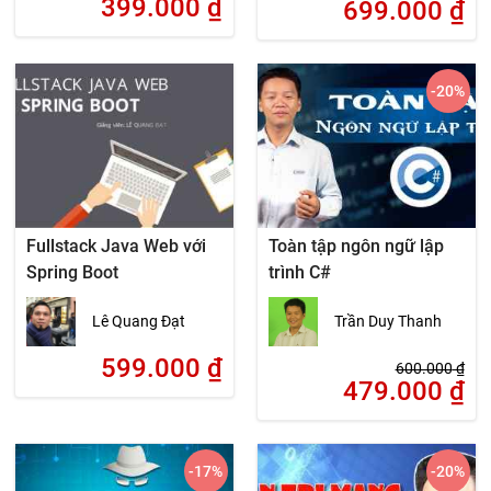
399.000
₫
699.000
₫
-20
%
Fullstack Java Web với
Toàn tập ngôn ngữ lập
Spring Boot
trình C#
Lê Quang Đạt
Trần Duy Thanh
599.000
₫
600.000
₫
479.000
₫
-17
%
-20
%