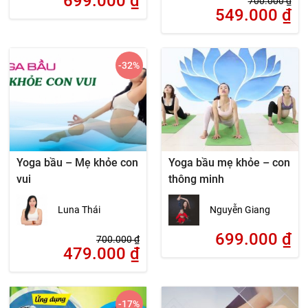
699.000
₫
700.000
₫
549.000
₫
-32
%
Yoga bầu – Mẹ khỏe con
Yoga bầu mẹ khỏe – con
vui
thông minh
Luna Thái
Nguyễn Giang
699.000
₫
700.000
₫
479.000
₫
-17
%