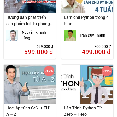
Hướng dẫn phát triển
Làm chủ Python trong 4
sản phẩm IoT từ phòng
tuần
Lab đến thương mại
Nguyễn Khánh
Trần Duy Thanh
Tùng
699.000
₫
700.000
₫
599.000
₫
499.000
₫
-17
%
-33
%
Học lập trình C/C++ TỪ
Lập Trình Python Từ
A – Z
Zero – Hero