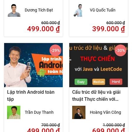
Dương Tích Đạt
Vũ Quốc Tuấn
600.000
₫
600.000
₫
499.000
₫
399.000
₫
-29
%
-30
%
Lập trình Android toàn
Cấu trúc dữ liệu và giải
tập
thuật Thực chiến với
LeetCode
Trần Duy Thanh
Hoàng Văn Công
700.000
₫
1.000.000
₫
499.000
₫
699.000
₫