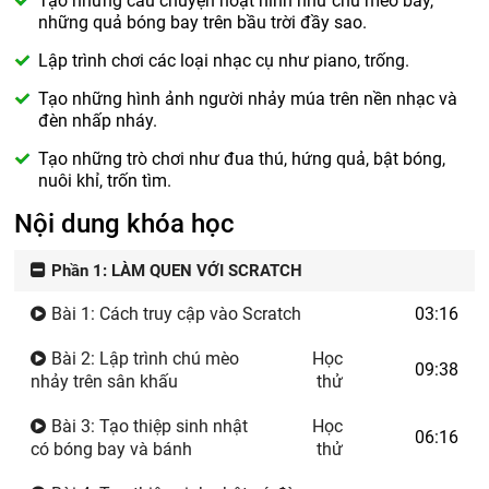
Tạo những câu chuyện hoạt hình như chú mèo bay,
những quả bóng bay trên bầu trời đầy sao.
Lập trình chơi các loại nhạc cụ như piano, trống.
Tạo những hình ảnh người nhảy múa trên nền nhạc và
đèn nhấp nháy.
Tạo những trò chơi như đua thú, hứng quả, bật bóng,
nuôi khỉ, trốn tìm.
Nội dung khóa học
Phần 1: LÀM QUEN VỚI SCRATCH
Bài 1: Cách truy cập vào Scratch
03:16
Bài 2: Lập trình chú mèo
Học
09:38
nhảy trên sân khấu
thử
Bài 3: Tạo thiệp sinh nhật
Học
06:16
có bóng bay và bánh
thử