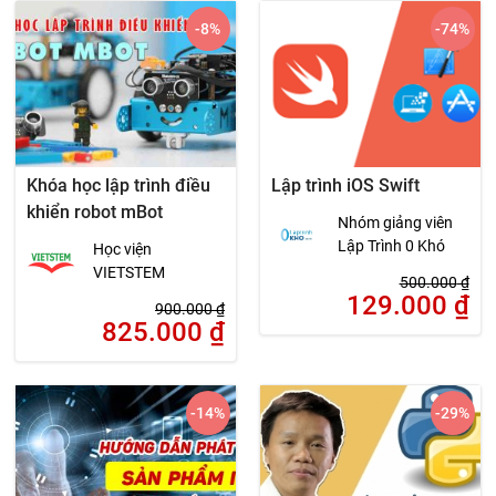
-8
%
-74
%
Khóa học lập trình điều
Lập trình iOS Swift
khiển robot mBot
Nhóm giảng viên
Lập Trình 0 Khó
Học viện
VIETSTEM
500.000
₫
129.000
₫
900.000
₫
825.000
₫
-14
%
-29
%