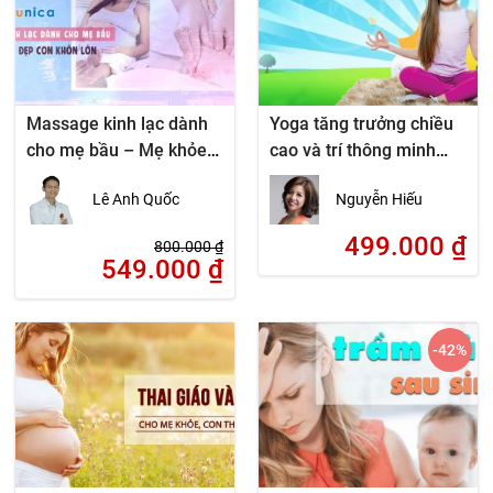
Massage kinh lạc dành
Yoga tăng trưởng chiều
cho mẹ bầu – Mẹ khỏe
cao và trí thông minh
đẹp con khôn lớn
cho trẻ
Lê Anh Quốc
Nguyễn Hiếu
499.000
₫
800.000
₫
549.000
₫
-42
%