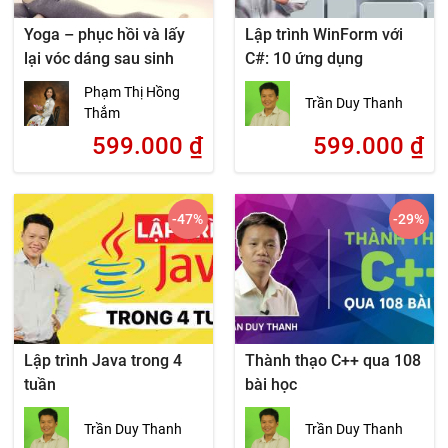
Yoga – phục hồi và lấy
Lập trình WinForm với
lại vóc dáng sau sinh
C#: 10 ứng dụng
Phạm Thị Hồng
Trần Duy Thanh
Thắm
599.000
₫
599.000
₫
-47
%
-29
%
Lập trình Java trong 4
Thành thạo C++ qua 108
tuần
bài học
Trần Duy Thanh
Trần Duy Thanh