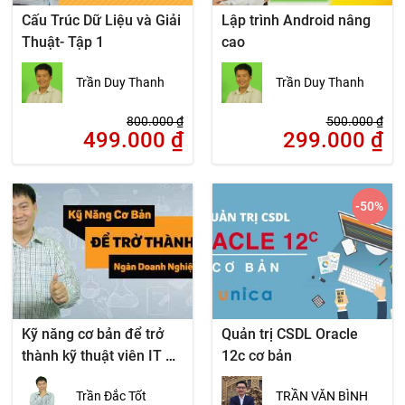
Cấu Trúc Dữ Liệu và Giải
Lập trình Android nâng
Thuật- Tập 1
cao
Trần Duy Thanh
Trần Duy Thanh
800.000
₫
500.000
₫
499.000
₫
299.000
₫
-50
%
Kỹ năng cơ bản để trở
Quản trị CSDL Oracle
thành kỹ thuật viên IT –
12c cơ bản
Ngàn doanh nghiệp cần
Trần Đắc Tốt
TRẦN VĂN BÌNH