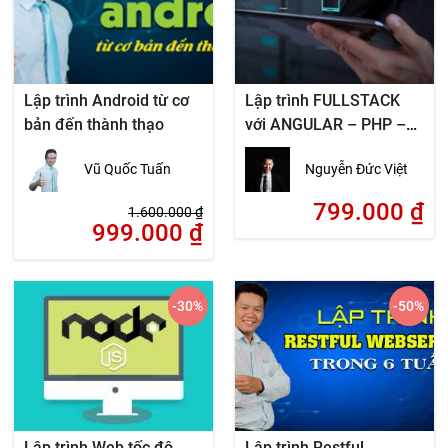
Lập trình Android từ cơ
Lập trình FULLSTACK
bản đến thành thạo
với ANGULAR – PHP –
MYSQL
Vũ Quốc Tuấn
Nguyễn Đức Việt
799.000
₫
1.600.000
₫
999.000
₫
-30
%
-50
%
Lập trình Web tốc độ
Lập trình Restful