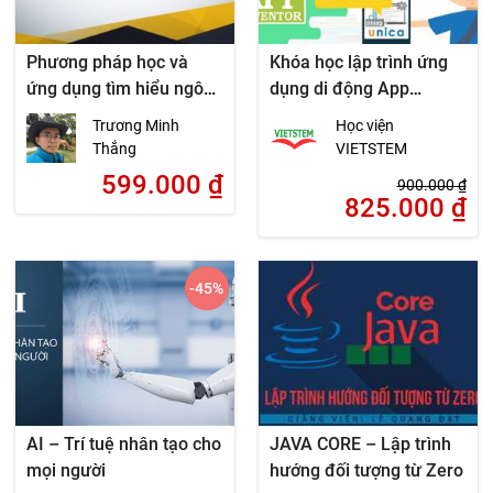
Phương pháp học và
Khóa học lập trình ứng
ứng dụng tìm hiểu ngôn
dụng di động App
ngữ lập trình Kotlin
Inventor
Trương Minh
Học viện
Thắng
VIETSTEM
599.000
₫
900.000
₫
825.000
₫
-45
%
AI – Trí tuệ nhân tạo cho
JAVA CORE – Lập trình
mọi người
hướng đối tượng từ Zero