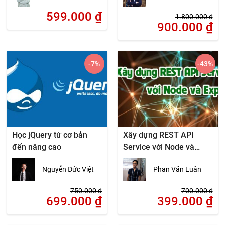
599.000
₫
1.800.000
₫
900.000
₫
-7
%
-43
%
Học jQuery từ cơ bản
Xây dựng REST API
đến nâng cao
Service với Node và
Express
Nguyễn Đức Việt
Phan Văn Luân
750.000
₫
700.000
₫
699.000
₫
399.000
₫