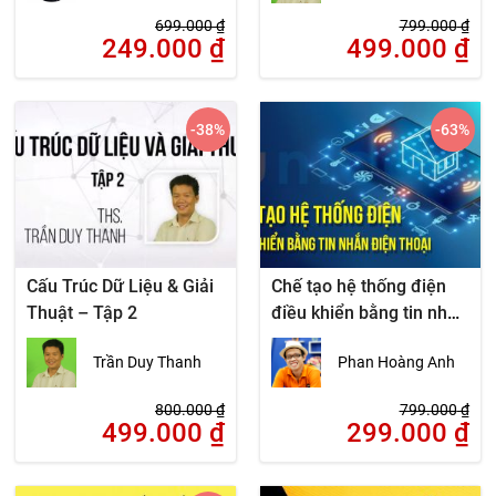
699.000
₫
799.000
₫
249.000
₫
499.000
₫
-38
%
-63
%
Cấu Trúc Dữ Liệu & Giải
Chế tạo hệ thống điện
Thuật – Tập 2
điều khiển bằng tin nhắn
điện thoại
Trần Duy Thanh
Phan Hoàng Anh
800.000
₫
799.000
₫
499.000
₫
299.000
₫