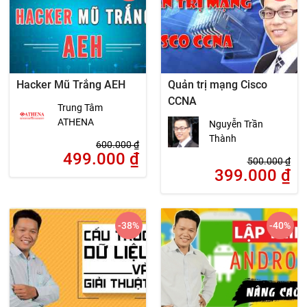
Hacker Mũ Trắng AEH
Quản trị mạng Cisco
CCNA
Trung Tâm
ATHENA
Nguyễn Trần
Thành
600.000
₫
499.000
₫
500.000
₫
399.000
₫
-38
%
-40
%