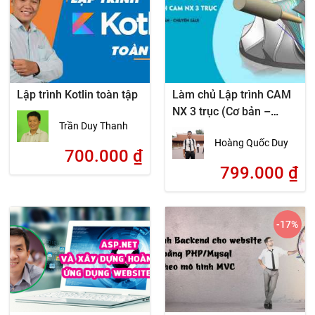
Lập trình Kotlin toàn tập
Làm chủ Lập trình CAM
NX 3 trục (Cơ bản –
Trần Duy Thanh
Chuyên sâu)
Hoàng Quốc Duy
700.000
₫
799.000
₫
-17
%