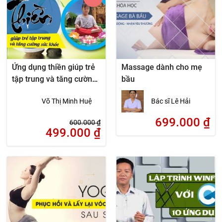
Ứng dụng thiền giúp trẻ
Massage dành cho mẹ
tập trung và tăng cường
bầu
sức khỏe
Võ Thị Minh Huệ
Bác sĩ Lê Hải
699.000
₫
600.000
₫
499.000
₫