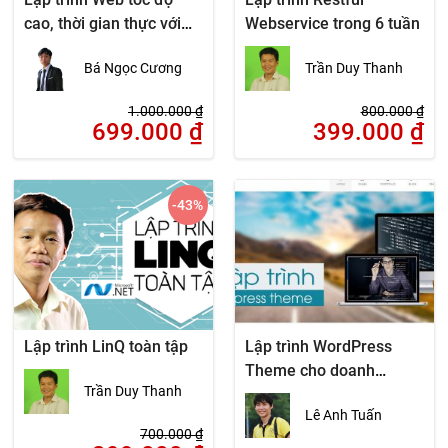
cao, thời gian thực với
Webservice trong 6 tuần
NodeJS
Bá Ngọc Cương
Trần Duy Thanh
1.000.000
₫
800.000
₫
699.000
₫
399.000
₫
-43
%
Lập trình LinQ toàn tập
Lập trình WordPress
Theme cho doanh
Trần Duy Thanh
nghiệp cùng Bootstrap
Lê Anh Tuấn
700.000
₫