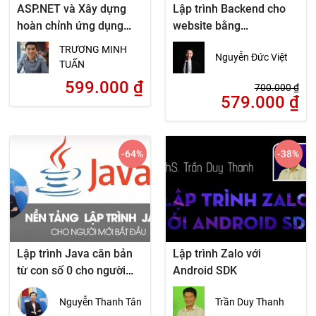
ASP.NET và Xây dựng
Lập trình Backend cho
hoàn chỉnh ứng dụng
website bằng
website động
PHP/Mysql theo mô hình
TRƯƠNG MINH
Nguyễn Đức Việt
MVC
TUẤN
599.000
₫
700.000
₫
579.000
₫
-64
%
-38
%
Lập trình Java căn bản
Lập trình Zalo với
từ con số 0 cho người
Android SDK
mới bắt đầu
Nguyễn Thanh Tân
Trần Duy Thanh