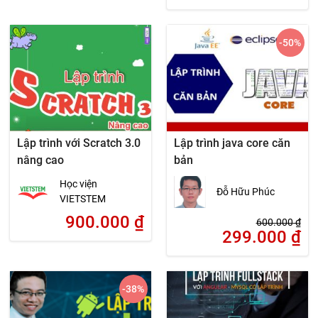
-50
%
Lập trình với Scratch 3.0
Lập trình java core căn
nâng cao
bản
Học viện
Đỗ Hữu Phúc
VIETSTEM
900.000
₫
600.000
₫
299.000
₫
-38
%