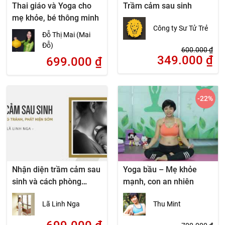
Thai giáo và Yoga cho
Trầm cảm sau sinh
mẹ khỏe, bé thông minh
Công ty Sư Tử Trẻ
Đỗ Thị Mai (Mai
Đỗ)
600.000
₫
349.000
₫
699.000
₫
-22
%
Nhận diện trầm cảm sau
Yoga bầu – Mẹ khỏe
sinh và cách phòng
mạnh, con an nhiên
tránh
Lã Linh Nga
Thu Mint