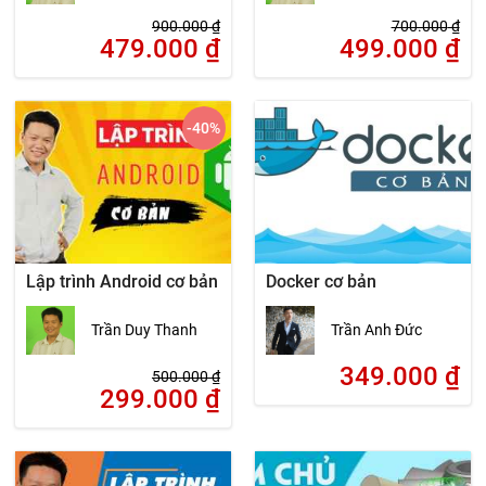
900.000
₫
700.000
₫
479.000
₫
499.000
₫
-40
%
Lập trình Android cơ bản
Docker cơ bản
Trần Duy Thanh
Trần Anh Đức
349.000
₫
500.000
₫
299.000
₫