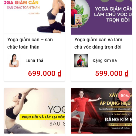
Yoga giảm cân – săn
Yoga giảm cân và làm
chắc toàn thân
chủ vóc dáng trọn đời
Luna Thái
Đặng Kim Ba
699.000
₫
599.000
₫
-50
%