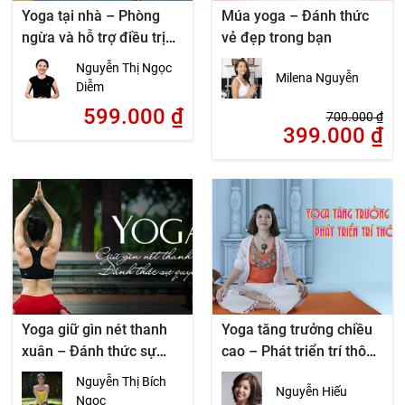
Yoga tại nhà – Phòng
Múa yoga – Đánh thức
ngừa và hỗ trợ điều trị
vẻ đẹp trong bạn
xương khớp
Nguyễn Thị Ngọc
Milena Nguyễn
Diễm
599.000
₫
700.000
₫
399.000
₫
Yoga giữ gìn nét thanh
Yoga tăng trưởng chiều
xuân – Đánh thức sự
cao – Phát triển trí thông
quyến rũ
minh
Nguyễn Thị Bích
Nguyễn Hiếu
Ngọc