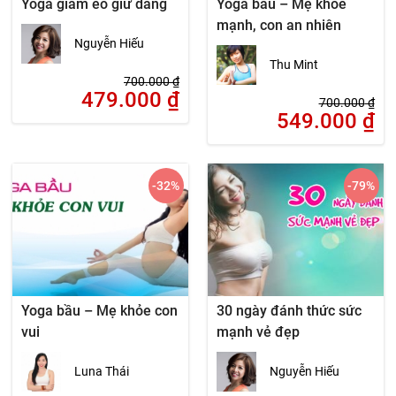
Yoga giảm eo giữ dáng
Yoga bầu – Mẹ khỏe
mạnh, con an nhiên
Nguyễn Hiếu
Thu Mint
700.000
₫
479.000
₫
700.000
₫
549.000
₫
-32
%
-79
%
Yoga bầu – Mẹ khỏe con
30 ngày đánh thức sức
vui
mạnh vẻ đẹp
Luna Thái
Nguyễn Hiếu