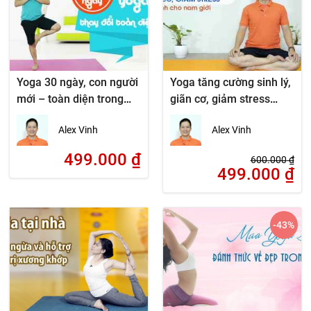
Yoga 30 ngày, con người
Yoga tăng cường sinh lý,
mới – toàn diện trong
giãn cơ, giảm stress
ngoài
dành cho nam giới
Alex Vinh
Alex Vinh
499.000
₫
600.000
₫
499.000
₫
-43
%