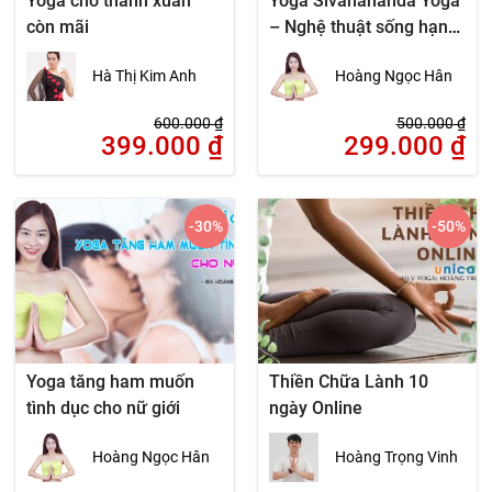
Yoga cho thanh xuân
Yoga Sivanananda Yoga
còn mãi
– Nghệ thuật sống hạnh
phúc
Hà Thị Kim Anh
Hoàng Ngọc Hân
600.000
₫
500.000
₫
399.000
₫
299.000
₫
-30
%
-50
%
Yoga tăng ham muốn
Thiền Chữa Lành 10
tình dục cho nữ giới
ngày Online
Hoàng Ngọc Hân
Hoàng Trọng Vinh