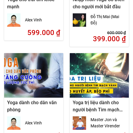
mạnh
cho người mới bắt đầu
Đỗ Thị Mai (Mai
Alex Vinh
Đỗ)
599.000
₫
600.000
₫
399.000
₫
Yoga dành cho dân văn
Yoga trị liệu dành cho
phòng
người bệnh Tim mạch
vành, cao huyết áp, béo
Master Jon và
Alex Vinh
phì
Master Virender