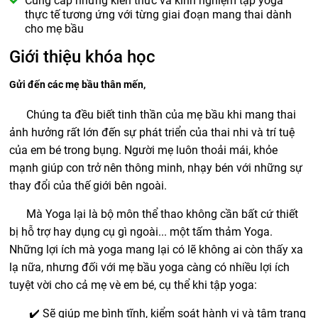
Cung cấp những kiến thức và kinh nghiệm tập yoga
thực tế tương ứng với từng giai đoạn mang thai dành
cho mẹ bầu
Giới thiệu khóa học
Gửi đến các mẹ bầu thân mến,
Chúng ta đều biết tinh thần của mẹ bầu khi mang thai
ảnh hưởng rất lớn đến sự phát triển của thai nhi và trí tuệ
của em bé trong bụng. Người mẹ luôn thoải mái, khỏe
mạnh giúp con trở nên thông minh, nhạy bén với những sự
thay đổi của thế giới bên ngoài.
Mà Yoga lại là bộ môn thể thao không cần bất cứ thiết
bị hỗ trợ hay dụng cụ gì ngoài... một tấm thảm Yoga.
Những lợi ích mà yoga mang lại có lẽ không ai còn thấy xa
lạ nữa, nhưng đối với mẹ bầu yoga càng có nhiều lợi ích
tuyệt vời cho cả mẹ vè em bé, cụ thể khi tập yoga:
✔️ Sẽ giúp mẹ bình tĩnh, kiểm soát hành vi và tâm trạng