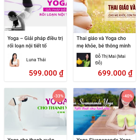
Yoga – Giải pháp điều trị
Thai giáo và Yoga cho
rối loạn nội tiết tố
mẹ khỏe, bé thông minh
Đỗ Thị Mai (Mai
Luna Thái
Đỗ)
599.000
₫
699.000
₫
-33
%
-40
%