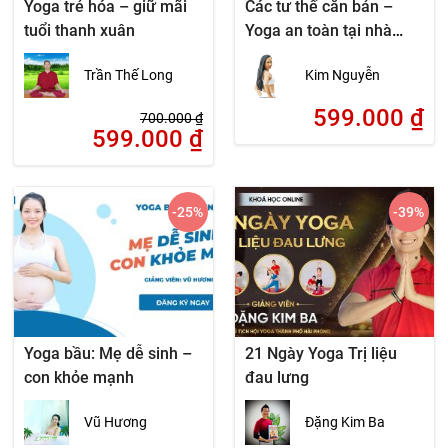
Yoga trẻ hóa – giữ mãi
Các tư thế căn bản –
tuổi thanh xuân
Yoga an toàn tại nhà
cùng Kim Nguyễn
Trần Thế Long
Kim Nguyễn
599.000
₫
700.000
₫
599.000
₫
-25
%
-39
%
Yoga bầu: Mẹ dễ sinh –
21 Ngày Yoga Trị liệu
con khỏe mạnh
đau lưng
Vũ Hương
Đặng Kim Ba