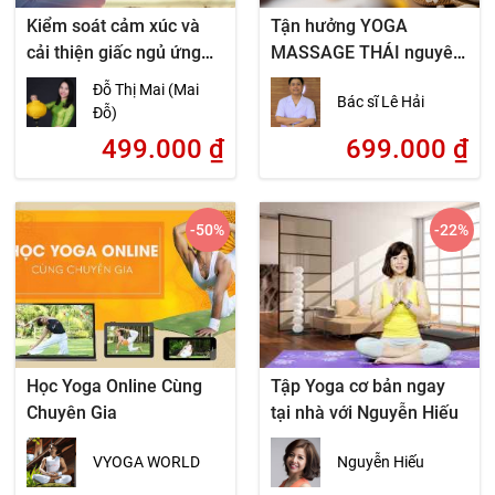
Kiểm soát cảm xúc và
Tận hưởng YOGA
cải thiện giấc ngủ ứng
MASSAGE THÁI nguyên
dụng Yoga và Thiền
gốc ngay tại nhà
Đỗ Thị Mai (Mai
Bác sĩ Lê Hải
Đỗ)
499.000
₫
699.000
₫
-50
%
-22
%
Học Yoga Online Cùng
Tập Yoga cơ bản ngay
Chuyên Gia
tại nhà với Nguyễn Hiếu
VYOGA WORLD
Nguyễn Hiếu