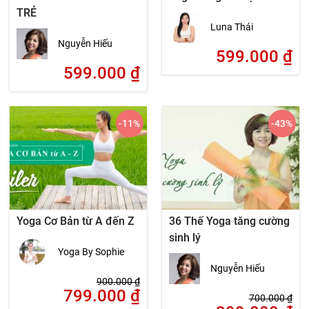
TRẺ
Luna Thái
Nguyễn Hiếu
599.000
₫
599.000
₫
-11
%
-43
%
Yoga Cơ Bản từ A đến Z
36 Thế Yoga tăng cường
sinh lý
Yoga By Sophie
Nguyễn Hiếu
900.000
₫
799.000
₫
700.000
₫