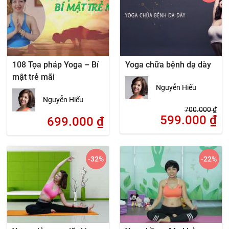
108 Tọa pháp Yoga – Bí
Yoga chữa bệnh dạ dày
mật trẻ mãi
Nguyễn Hiếu
Nguyễn Hiếu
700.000
₫
599.000
₫
699.000
₫
-32
%
-22
%