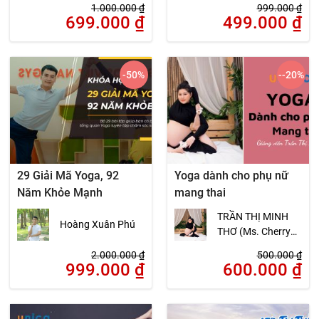
1.000.000
₫
999.000
₫
699.000
₫
499.000
₫
-50
%
--20
%
29 Giải Mã Yoga, 92
Yoga dành cho phụ nữ
Năm Khỏe Mạnh
mang thai
TRẦN THỊ MINH
Hoàng Xuân Phú
THƠ (Ms. Cherry
Chen)
2.000.000
₫
500.000
₫
999.000
₫
600.000
₫