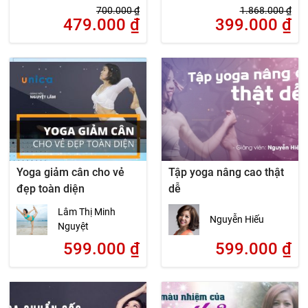
700.000
₫
1.868.000
₫
479.000
₫
399.000
₫
Yoga giảm cân cho vẻ
Tập yoga nâng cao thật
đẹp toàn diện
dễ
Lâm Thị Minh
Nguyễn Hiếu
Nguyệt
599.000
₫
599.000
₫