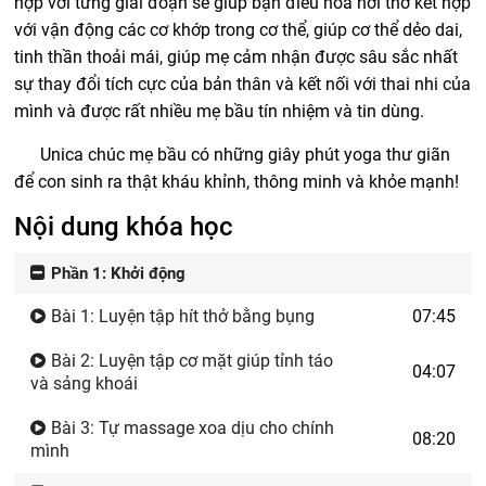
hợp với từng giai đoạn sẽ giúp bạn điều hòa hơi thở kết hợp
với vận động các cơ khớp trong cơ thể, giúp cơ thể dẻo dai,
tinh thần thoải mái, giúp mẹ cảm nhận được sâu sắc nhất
sự thay đổi tích cực của bản thân và kết nối với thai nhi của
mình và được rất nhiều mẹ bầu tín nhiệm và tin dùng.
Unica chúc mẹ bầu có những giây phút yoga thư giãn
để con sinh ra thật kháu khỉnh, thông minh và khỏe mạnh!
Nội dung khóa học
Phần 1: Khởi động
Bài 1: Luyện tập hít thở bằng bụng
07:45
Bài 2: Luyện tập cơ mặt giúp tỉnh táo
04:07
và sảng khoái
Bài 3: Tự massage xoa dịu cho chính
08:20
mình