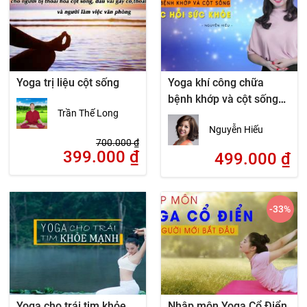
Yoga trị liệu cột sống
Yoga khí công chữa
bệnh khớp và cột sống
Trần Thế Long
phục hồi sức khỏe
Nguyễn Hiếu
700.000
₫
399.000
₫
499.000
₫
-33
%
Yoga cho trái tim khỏe
Nhập môn Yoga Cổ Điển