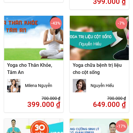
399.000
₫
-43
%
-7
%
Yoga cho Thân Khỏe,
Yoga chữa bệnh trị liệu
Tâm An
cho cột sống
Milena Nguyễn
Nguyễn Hiếu
700.000
₫
700.000
₫
399.000
₫
649.000
₫
-17
%