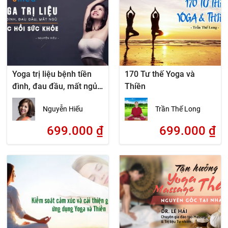
Yoga trị liệu bệnh tiền
170 Tư thế Yoga và
đình, đau đầu, mất ngủ
Thiền
– phục hồi sức khỏe
Nguyễn Hiếu
Trần Thế Long
699.000
₫
699.000
₫