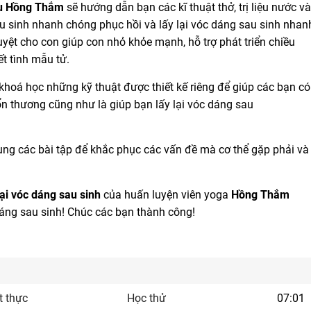
iệu Hồng Thắm
sẽ hướng dẫn bạn các kĩ thuật thở, trị liệu nước và
au sinh nhanh chóng phục hồi và lấy lại vóc dáng sau sinh nhan
yệt cho con giúp con nhỏ khỏe mạnh, hỗ trợ phát triển chiều
 kết tình mẫu tử.
khoá học những kỹ thuật được thiết kế riêng để giúp các bạn có
tổn thương cũng như là giúp bạn lấy lại vóc dáng sau
nh.
ụng các bài tập để khắc phục các vấn đề mà cơ thể gặp phải và
lại vóc dáng sau sinh
của huấn luyện viên yoga
Hồng Thắm
dáng sau sinh! Chúc các bạn thành công!
t thực
Học thử
07:01