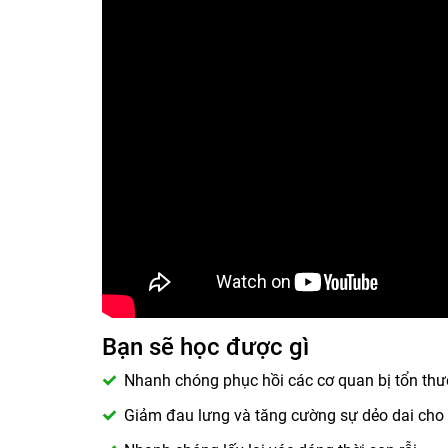
Bạn sẽ học được gì
Nhanh chóng phục hồi các cơ quan bị tổn thư
Giảm đau lưng và tăng cường sự dẻo dai cho 