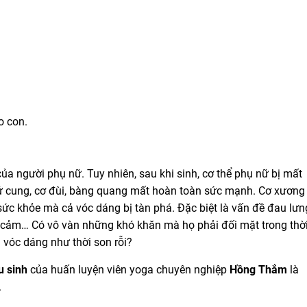
cho con.
a người phụ nữ. Tuy nhiên, sau khi sinh, cơ thể phụ nữ bị mất
 tử cung, cơ đùi, bàng quang mất hoàn toàn sức mạnh. Cơ xương
ức khỏe mà cả vóc dáng bị tàn phá. Đặc biệt là vấn đề đau lưn
ạy cảm… Có vô vàn những khó khăn mà họ phải đối mặt trong thờ
ại vóc dáng như thời son rỗi?
u sinh
của huấn luyện viên yoga chuyên nghiệp
Hồng Thắm
là
.