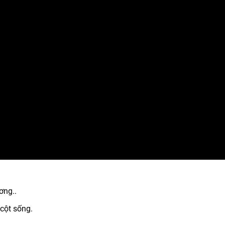
ơng..
cột sống.