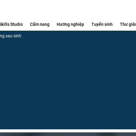
Skills Studio
Cẩm nang
Hướng nghiệp
Tuyển sinh
Thư giã
áng sau sinh