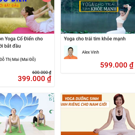
n Yoga Cổ Điển cho
Yoga cho trái tim khỏe mạnh
i bắt đầu
Alex Vinh
Đỗ Thị Mai (Mai Đỗ)
599.000
₫
600.000
₫
399.000
₫