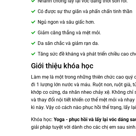
Nhanh chóng lấy lại vóc dáng thời son rỗi.
Có được sự thư giãn và phấn chấn tinh thần
Ngủ ngon và sâu giấc hơn.
Giảm căng thẳng và mệt mỏi.
Da săn chắc và giảm rạn da.
Tăng sức đề kháng và phát triển chiều cao 
Giới thiệu khóa học
Làm mẹ là một trong những thiên chức cao quý củ
đi 1 lượng lớn nước và máu. Ruột non, ruột già,
khớp co cứng, da nhăn nheo chảy xệ. Không chỉ s
và thay đổi nội tiết khiến cơ thể mệt mỏi và nh
kì này. Vậy có cách nào phục hồi thể trạng, lấy l
Khóa học:
Yoga - phục hồi và lấy lại vóc dáng sa
giải pháp tuyệt vời dành cho các chị em sau sinh