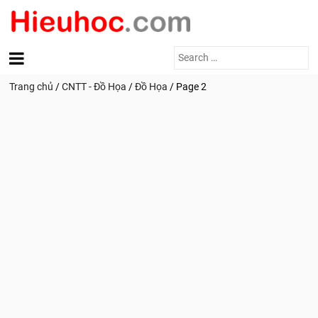
Search
for:
Trang chủ
/
CNTT - Đồ Họa
/
Đồ Họa
/
Page 2