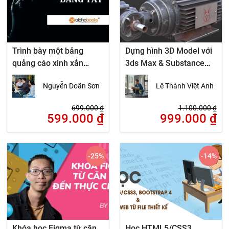
Trình bày một bảng
Dựng hình 3D Model với
quảng cáo xinh xắn
3ds Max & Substance
bằng tay
Painter
Nguyễn Doãn Sơn
Lê Thành Việt Anh
699.000
₫
1.100.000
₫
599.000
₫
999.000
₫
-25
%
-14
%
Khóa học Figma từ căn
Học HTML5/CSS3,