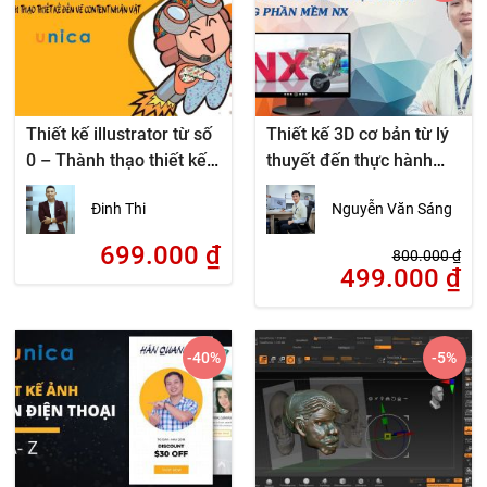
Thiết kế illustrator từ số
Thiết kế 3D cơ bản từ lý
0 – Thành thạo thiết kế
thuyết đến thực hành
đến vẽ content nhân vật
bằng phần mềm NX
Đinh Thi
Nguyễn Văn Sáng
699.000
₫
800.000
₫
499.000
₫
-40
%
-5
%