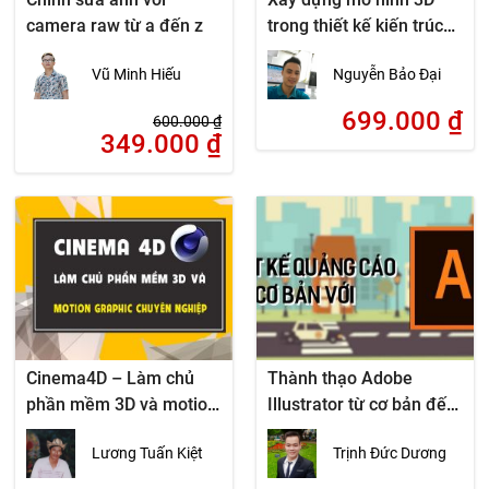
camera raw từ a đến z
trong thiết kế kiến trúc
bằng Sketchup – cơ bản
Vũ Minh Hiếu
Nguyễn Bảo Đại
699.000
₫
600.000
₫
349.000
₫
Cinema4D – Làm chủ
Thành thạo Adobe
phần mềm 3D và motion
Illustrator từ cơ bản đến
graphics chuyên nghiệp
nâng cao
Lương Tuấn Kiệt
Trịnh Đức Dương