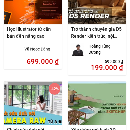
Học Illustrator từ căn
Trở thành chuyên gia D5
bản đến nâng cao
Render kiến trúc, nội
thất (Render cho 3DS
Hoàng Tùng
Vũ Ngọc Đăng
Max – Sketchup)
Dương
699.000
₫
599.000
₫
199.000
₫
-42
%
Chỉnh sửa ảnh với
Xây dựng mô hình 3D