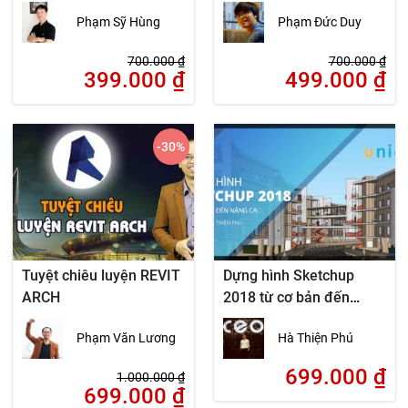
Revit
bắt đầu
Phạm Sỹ Hùng
Phạm Đức Duy
700.000
₫
700.000
₫
399.000
₫
499.000
₫
-30
%
Tuyệt chiêu luyện REVIT
Dựng hình Sketchup
ARCH
2018 từ cơ bản đến
nâng cao
Phạm Văn Lương
Hà Thiện Phú
699.000
₫
1.000.000
₫
699.000
₫