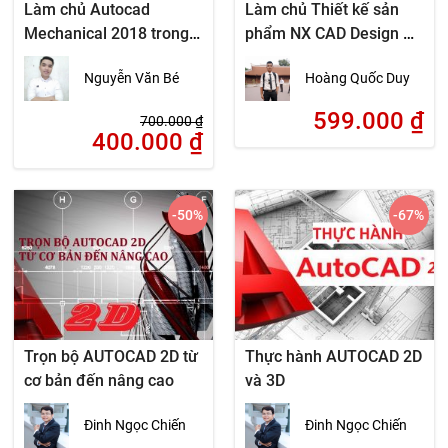
Làm chủ Autocad
Làm chủ Thiết kế sản
Mechanical 2018 trong
phẩm NX CAD Design A-
10 giờ
Z
Nguyễn Văn Bé
Hoàng Quốc Duy
599.000
₫
700.000
₫
400.000
₫
-50
%
-67
%
Trọn bộ AUTOCAD 2D từ
Thực hành AUTOCAD 2D
cơ bản đến nâng cao
và 3D
Đinh Ngọc Chiến
Đinh Ngọc Chiến