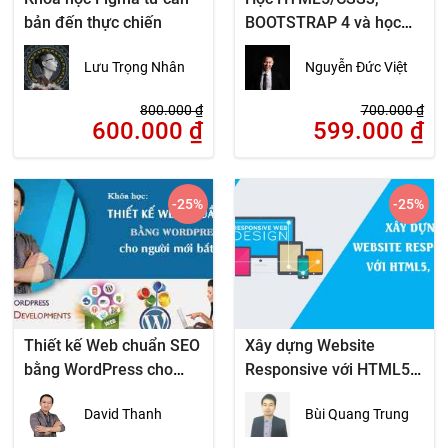
bản đến thực chiến
BOOTSTRAP 4 và học
cắt Web từ file thiết kế
Lưu Trọng Nhân
Nguyễn Đức Việt
800.000
₫
700.000
₫
600.000
₫
599.000
₫
-25
%
-25
%
Thiết kế Web chuẩn SEO
Xây dựng Website
bằng WordPress cho
Responsive với HTML5,
người mới bắt đầu
CSS3
David Thanh
Bùi Quang Trung