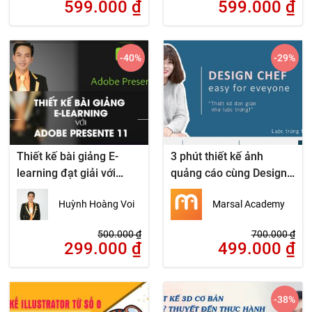
599.000
₫
599.000
₫
-40
%
-29
%
Thiết kế bài giảng E-
3 phút thiết kế ảnh
learning đạt giải với
quảng cáo cùng Design
Adobe Presenter 11
chef bằng phần mềm
Huỳnh Hoàng Voi
Marsal Academy
thiết kế online
500.000
₫
700.000
₫
299.000
₫
499.000
₫
-38
%