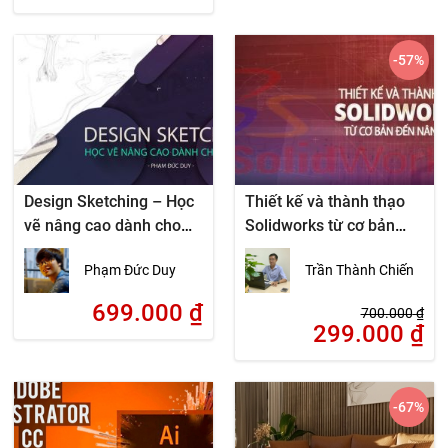
-57
%
Design Sketching – Học
Thiết kế và thành thạo
vẽ nâng cao dành cho
Solidworks từ cơ bản
họa sỹ
đến nâng cao
Phạm Đức Duy
Trần Thành Chiến
699.000
₫
700.000
₫
299.000
₫
-67
%