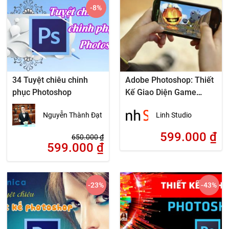
-8
%
34 Tuyệt chiêu chinh
Adobe Photoshop: Thiết
phục Photoshop
Kế Giao Diện Game
Mobile
Nguyễn Thành Đạt
Linh Studio
599.000
₫
650.000
₫
599.000
₫
-23
%
-43
%