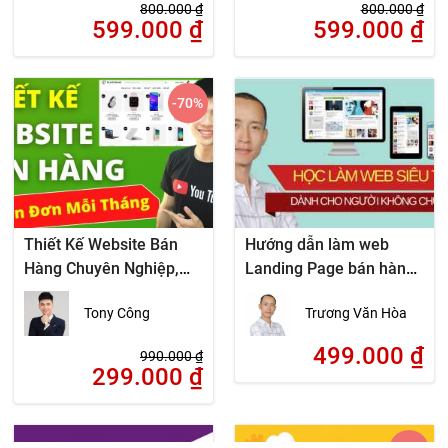
800.000
₫
800.000
₫
599.000
₫
599.000
₫
-70
%
Thiết Kế Website Bán
Hướng dẫn làm web
Hàng Chuyên Nghiệp,
Landing Page bán hàng
Chuẩn SEO Cho Người
đỉnh cao dành cho người
Tony Công
Trương Văn Hòa
Mới
không chuyên
499.000
₫
990.000
₫
299.000
₫