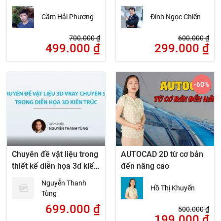
Cầm Hải Phương
Đinh Ngọc Chiến
700.000
₫
600.000
₫
499.000
₫
299.000
₫
-60
%
Chuyên đề vật liệu trong
AUTOCAD 2D từ cơ bản
thiết kế diễn họa 3d kiến
đến nâng cao
trúc và nội thất
Nguyễn Thanh
Hồ Thị Khuyến
Tùng
699.000
₫
500.000
₫
199.000
₫