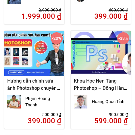
2.990.000
₫
600.000
₫
1.999.000
₫
399.000
₫
-20
%
-33
%
Hướng dẫn chỉnh sửa
Khóa Học Nền Tảng
ảnh Photoshop chuyên
Photoshop – Đồng Hành
nghiệp
Cùng Học Viên
Phạm Hoàng
Hoàng Quốc Tỉnh
Thanh
500.000
₫
900.000
₫
399.000
₫
599.000
₫