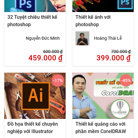
32 Tuyệt chiêu thiết kế
Thiết kế ảnh với
photoshop
photoshop
Nguyễn Đức Minh
Hoàng Thái Lễ
600.000
₫
700.000
₫
459.000
₫
399.000
₫
-17
%
-45
%
Đồ họa thiết kế chuyên
Thiết kế quảng cáo với
nghiệp với Illustrator
phần mềm CorelDRAW