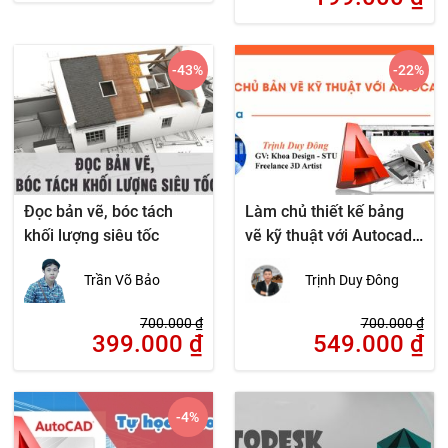
-43
%
-22
%
Đọc bản vẽ, bóc tách
Làm chủ thiết kế bảng
khối lượng siêu tốc
vẽ kỹ thuật với Autocad
2D
Trần Võ Bảo
Trịnh Duy Đông
700.000
₫
700.000
₫
399.000
₫
549.000
₫
-4
%