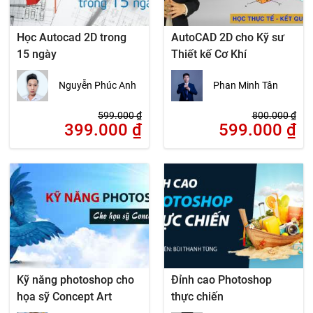
Học Autocad 2D trong
AutoCAD 2D cho Kỹ sư
15 ngày
Thiết kế Cơ Khí
Nguyễn Phúc Anh
Phan Minh Tân
599.000
₫
800.000
₫
399.000
₫
599.000
₫
Kỹ năng photoshop cho
Đỉnh cao Photoshop
họa sỹ Concept Art
thực chiến