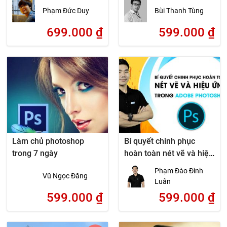
Phạm Đức Duy
Bùi Thanh Tùng
699.000
₫
599.000
₫
Làm chủ photoshop
Bí quyết chinh phục
trong 7 ngày
hoàn toàn nét vẽ và hiệu
ứng trong Adobe
Phạm Đào Đình
Vũ Ngọc Đăng
Photoshop
Luân
599.000
₫
599.000
₫