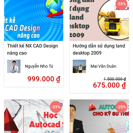
-55
%
Thiết kế NX CAD Design
Hướng dẫn sử dụng land
nâng cao
desktop 2009
Nguyễn Nho Tú
Mai Văn Duân
999.000
₫
1.500.000
₫
675.000
₫
-33
%
-25
%