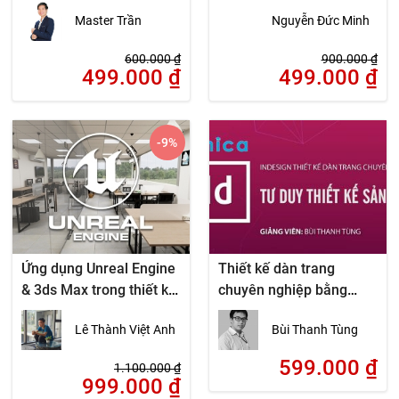
Master Trần
Nguyễn Đức Minh
600.000
₫
900.000
₫
499.000
₫
499.000
₫
-9
%
Ứng dụng Unreal Engine
Thiết kế dàn trang
& 3ds Max trong thiết kế
chuyên nghiệp bằng
Realtime kiến trúc
Indesign
Lê Thành Việt Anh
Bùi Thanh Tùng
599.000
₫
1.100.000
₫
999.000
₫