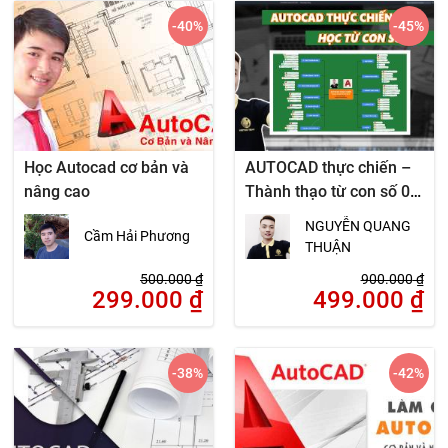
-40
%
-45
%
Học Autocad cơ bản và
AUTOCAD thực chiến –
nâng cao
Thành thạo từ con số 0
(Tặng 10GB dữ liệu
NGUYỄN QUANG
Cầm Hải Phương
AutoCAD)
THUẬN
500.000
₫
900.000
₫
299.000
₫
499.000
₫
-38
%
-42
%