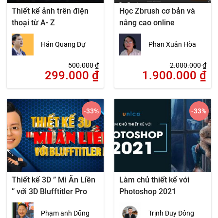
Thiết kế ảnh trên điện
Học Zbrush cơ bản và
thoại từ A- Z
nâng cao online
Hán Quang Dự
Phan Xuân Hòa
500.000
₫
2.000.000
₫
299.000
₫
1.900.000
₫
-33
%
-33
%
Thiết kế 3D ” Mì Ăn Liền
Làm chủ thiết kế với
” với 3D Blufftitler Pro
Photoshop 2021
Phạm anh Dũng
Trịnh Duy Đông