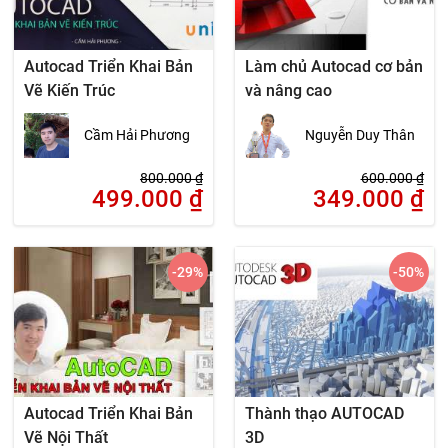
Autocad Triển Khai Bản
Làm chủ Autocad cơ bản
Vẽ Kiến Trúc
và nâng cao
Cầm Hải Phương
Nguyễn Duy Thân
800.000
₫
600.000
₫
499.000
₫
349.000
₫
-29
%
-50
%
Autocad Triển Khai Bản
Thành thạo AUTOCAD
Vẽ Nội Thất
3D