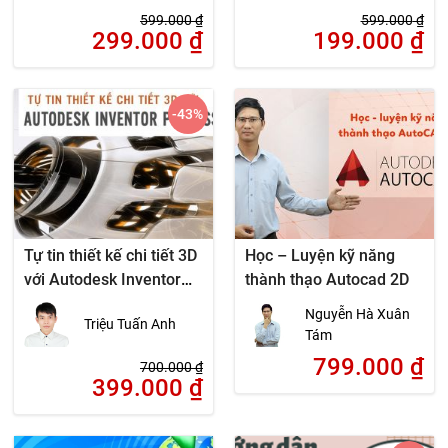
599.000
₫
599.000
₫
299.000
₫
199.000
₫
-43
%
Tự tin thiết kế chi tiết 3D
Học – Luyện kỹ năng
với Autodesk Inventor
thành thạo Autocad 2D
Professional
Nguyễn Hà Xuân
Triệu Tuấn Anh
Tám
799.000
₫
700.000
₫
399.000
₫