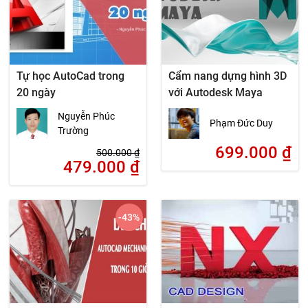
Tự học AutoCad trong
Cẩm nang dựng hình 3D
20 ngày
với Autodesk Maya
Nguyễn Phúc
Phạm Đức Duy
Trường
699.000
₫
500.000
₫
479.000
₫
-43
%