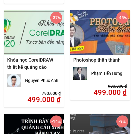
-37
%
-45
%
Khóa học CorelDRAW
Photoshop thần thánh
thiết kế quảng cáo
Phạm Tiến Hưng
Nguyễn Phúc Anh
900.000
₫
499.000
₫
790.000
₫
499.000
₫
-14
%
-9
%