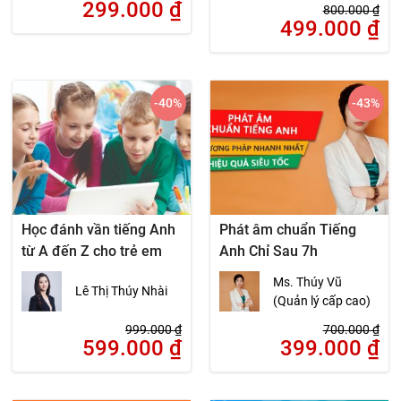
299.000
₫
800.000
₫
499.000
₫
-40
%
-43
%
Học đánh vần tiếng Anh
Phát âm chuẩn Tiếng
từ A đến Z cho trẻ em
Anh Chỉ Sau 7h
Ms. Thúy Vũ
Lê Thị Thúy Nhài
(Quản lý cấp cao)
999.000
₫
700.000
₫
599.000
₫
399.000
₫