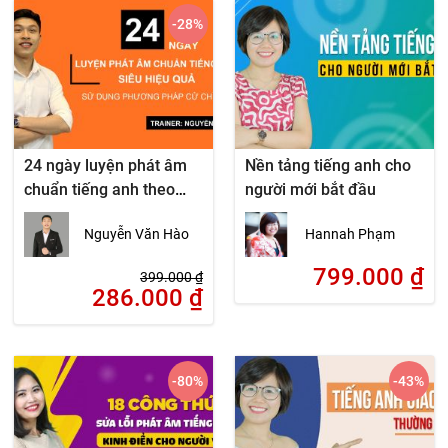
-28
%
24 ngày luyện phát âm
Nền tảng tiếng anh cho
chuẩn tiếng anh theo
người mới bắt đầu
phương pháp cử chỉ tay
Nguyễn Văn Hào
Hannah Phạm
799.000
₫
399.000
₫
286.000
₫
-80
%
-43
%