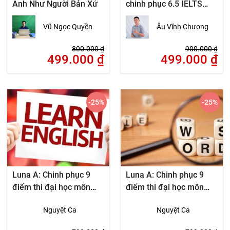
Anh Như Người Bản Xứ
chinh phục 6.5 IELTS
trong 2 tháng
Vũ Ngọc Quyền
Âu Vĩnh Chương
800.000
₫
900.000
₫
499.000
₫
499.000
₫
-25
%
-25
%
Luna A: Chinh phục 9
Luna A: Chinh phục 9
điểm thi đại học môn
điểm thi đại học môn
tiếng Anh I
tiếng Anh II
Nguyệt Ca
Nguyệt Ca