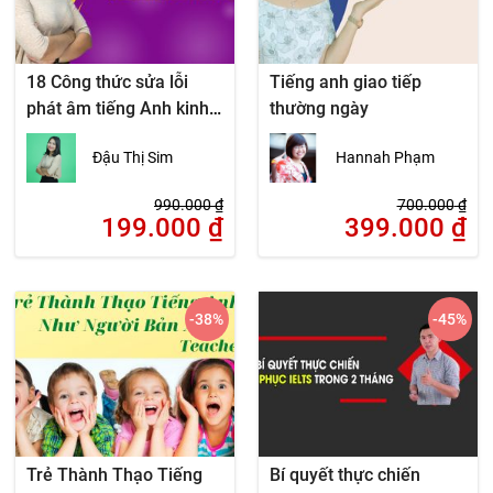
18 Công thức sửa lỗi
Tiếng anh giao tiếp
phát âm tiếng Anh kinh
thường ngày
điển cho người Việt
Đậu Thị Sim
Hannah Phạm
990.000
₫
700.000
₫
199.000
₫
399.000
₫
-38
%
-45
%
Trẻ Thành Thạo Tiếng
Bí quyết thực chiến