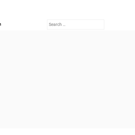
Search
n
for: