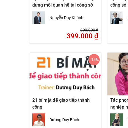
dựng mối quan hệ tại công sở
công sở
Nguyễn Duy Khánh
800.000
₫
399.000
₫
-14
%
21 bí mật để giao tiếp thành
Tác pho
công
nghiệp n
Dương Duy Bách