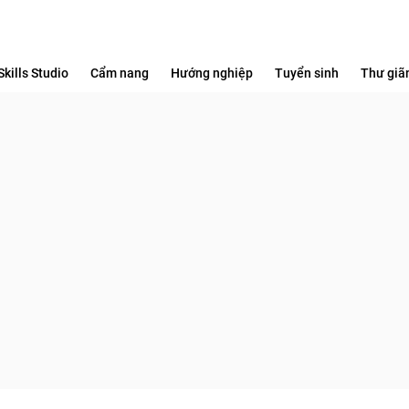
Skills Studio
Cẩm nang
Hướng nghiệp
Tuyển sinh
Thư giã