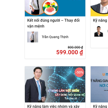
Kết nối đúng người – Thay đổi
Kỹ năng 
vận mệnh
Trần Quang Thịnh
800.000
₫
599.000
₫
-50
%
Kỹ năng làm việc nhóm và xây
Kỹ năng 