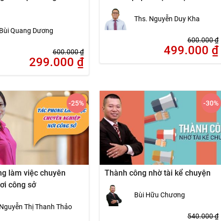
Ths. Nguyễn Duy Kha
Bùi Quang Dương
600.000
₫
499.000
₫
600.000
₫
299.000
₫
-25
%
-30
%
ng làm việc chuyên
Thành công nhờ tài kể chuyện
ơi công sở
Bùi Hữu Chương
Nguyễn Thị Thanh Thảo
540.000
₫