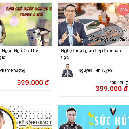
-33
%
 Ngôn Ngữ Cơ Thể
Nghệ thuật giao tiếp trên bàn
giờ
tiệc
Phạm Phượng
Nguyễn Tiến Tuyến
599.000
₫
600.000
₫
399.000
₫