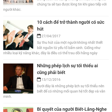
chúng ta sẽ tạo được lòng tin khi giao tiếp với
người khác.
10 cách để trở thành người có sức
hút
27/04/2017
Sự thu hút của một người không nhất thiết
bắt nguồn từ yếu tố bẩm sinh. Giống như
nhiều loại kỹ năng khác, đây là điều có thể trau dồi hằng ngày
Những phép lịch sự tối thiểu ai
cũng phải biết
13/12/2016
Dưới đây là những phép lịch sự tối thiểu nên
biết để có những mối quan hệ tốt đẹp và văn
minh.
Bí quyết của người Biết-Lắng-Nghe