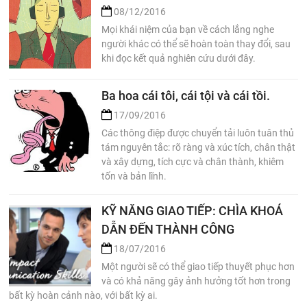
08/12/2016
Mọi khái niệm của bạn về cách lắng nghe
người khác có thể sẽ hoàn toàn thay đổi, sau
khi đọc kết quả nghiên cứu dưới đây.
Ba hoa cái tôi, cái tội và cái tồi.
17/09/2016
Các thông điệp được chuyển tải luôn tuân thủ
tám nguyên tắc: rõ ràng và xúc tích, chân thật
và xây dựng, tích cực và chân thành, khiêm
tốn và bản lĩnh.
KỸ NĂNG GIAO TIẾP: CHÌA KHOÁ
DẪN ĐẾN THÀNH CÔNG
18/07/2016
Một người sẽ có thể giao tiếp thuyết phục hơn
và có khả năng gây ảnh hưởng tốt hơn trong
bất kỳ hoàn cảnh nào, với bất kỳ ai.