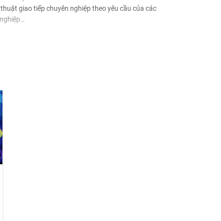
thuật giao tiếp chuyên nghiệp theo yêu cầu của các
 nghiệp…
chuyên nghiệp để ghi tên thương hiệu của mình vào
sử dụng hiệu quả nguồn nhân lực, hạn chế tối đa chảy
hồn.