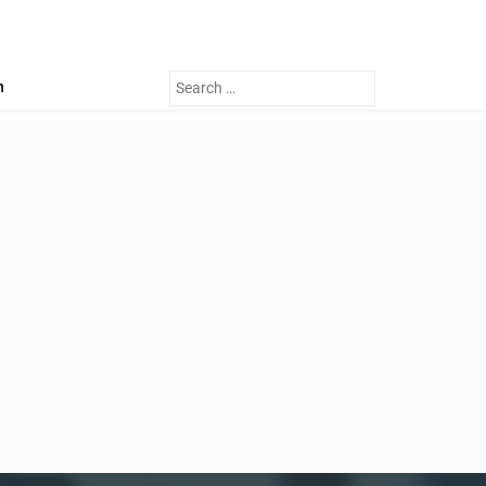
Search
n
for: