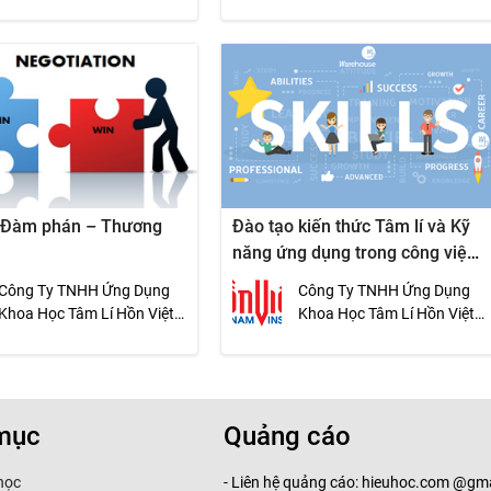
VietNam Insight
VietNam Insight
 Đàm phán – Thương
Đào tạo kiến thức Tâm lí và Kỹ
năng ứng dụng trong công việc
(PEB1)
Công Ty TNHH Ứng Dụng
Công Ty TNHH Ứng Dụng
Khoa Học Tâm Lí Hồn Việt -
Khoa Học Tâm Lí Hồn Việt -
VietNam Insight
VietNam Insight
mục
Quảng cáo
học
- Liên hệ quảng cáo: hieuhoc.com @gma