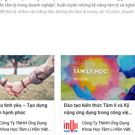
n tâm lý trong doanh nghiệp", huấn luyện những kỹ năng tâm lý và nghệ 
 đề tâm lý nhằm cân bằng bầu không khí tâm lý trong các tổ chức, doanh
hiệp hãy tham gia các chương trình đào tạo, huấn luyện kỹ năng tâm lý 
ựa chọn tốt nhất để các doanh nghiệp tìm thấy chìa khóa cho giải pháp 
 trong sự khám phá những giá trị tâm lý, những tầng sâu thú vị của tâm 
u tình yêu – Tạo dựng
Đào tạo kiến thức Tâm lí và Kỹ
n hạnh phúc
năng ứng dụng trong công việc
(PEB3)
Công Ty TNHH Ứng Dụng
Công Ty TNHH Ứng Dụng
Khoa Học Tâm Lí Hồn Việt -
Khoa Học Tâm Lí Hồn Việt -