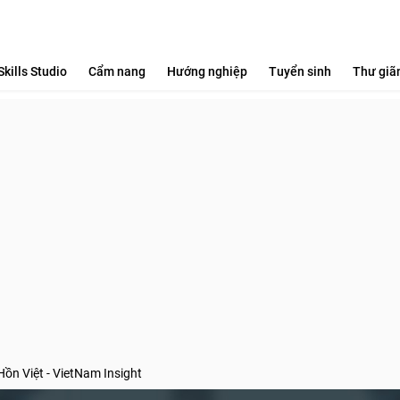
Skills Studio
Cẩm nang
Hướng nghiệp
Tuyển sinh
Thư giã
n Việt - VietNam Insight