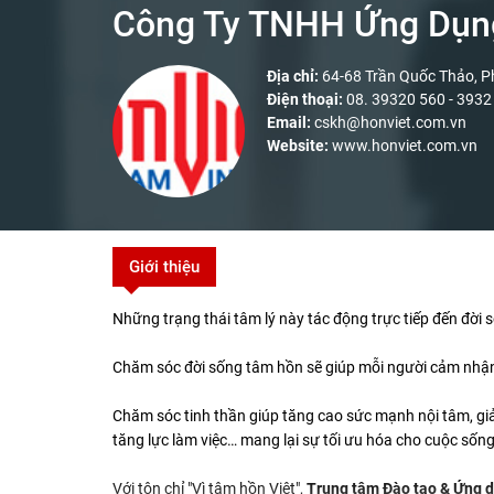
Công Ty TNHH Ứng Dụng 
Địa chỉ:
64-68 Trần Quốc Thảo, P
Điện thoại:
08. 39320 560 - 3932
Email:
cskh@honviet.com.vn
Website:
www.honviet.com.vn
Giới thiệu
Những trạng thái tâm lý này tác động trực tiếp đến đờ
Chăm sóc đời sống tâm hồn sẽ giúp mỗi người cảm nhận t
Chăm sóc tinh thần giúp tăng cao sức mạnh nội tâm, giải 
tăng lực làm việc… mang lại sự tối ưu hóa cho cuộc sốn
Với tôn chỉ "Vì tâm hồn Việt",
Trung tâm Đào tạo & Ứng 