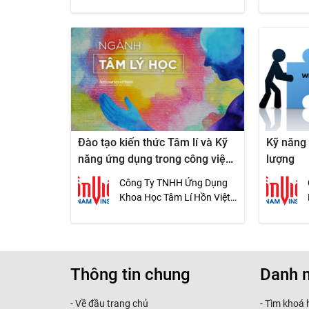
VietNam Insight
Cố vấn chiến lược Trung tâm đào tạo Hồn Việt
- Thạc sĩ tâm lý Nguyễn Thị Tâm
GĐ Trung tâm đào tạo Hồn Việt
- Thạc sĩ tư vấn tâm lý Hoàng Minh Tố Nga
Đại học De La Salle – Philippin
- Thạc sĩ kinh tế Nguyễn Bá Thọ
Chuyên viên tư vấn doanh nghiệp
Đào tạo kiến thức Tâm lí và Kỹ
Kỹ năng
năng ứng dụng trong công việc
lượng
- Thạc sĩ xã hội học Trần Minh Trọng
(PEB2)
Công Ty TNHH Ứng Dụng
Giám đốc Quỹ hỗ trợ công nhân TP.HCM
Khoa Học Tâm Lí Hồn Việt -
VietNam Insight
Thông tin chung
Danh 
-
Về đầu trang chủ
-
Tìm khoá 