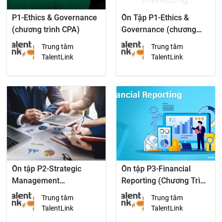
P1-Ethics & Governance
Ôn Tập P1-Ethics &
(chương trình CPA)
Governance (chương
trình CPA)
Trung tâm
Trung tâm
TalentLink
TalentLink
Ôn tập P2-Strategic
Ôn tập P3-Financial
Management
Reporting (Chương Trình
Accounting (Chương
CPA)
Trung tâm
Trung tâm
Trình CPA)
TalentLink
TalentLink