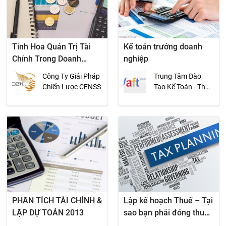
Tinh Hoa Quản Trị Tài
Kế toán trưởng doanh
Chính Trong Doanh
nghiệp
Nghiệp
Công Ty Giải Pháp
Trung Tâm Đào
Chiến Lược CENSS
Tạo Kế Toán - Thuế
VAFT Việt Nam
PHÂN TÍCH TÀI CHÍNH &
Lập kế hoạch Thuế – Tại
LẬP DỰ TOÁN 2013
sao bạn phải đóng thuế
nhiều hơn mức phải