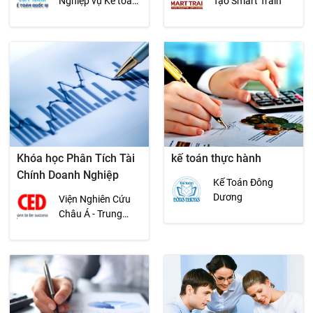
Nghiệp vụ Kế toán
Tạo Smart Train
Quốc gia
Khóa học Phân Tích Tài
kế toán thực hành
Chính Doanh Nghiệp
Kế Toán Đông
Dương
Viện Nghiên Cứu
Châu Á - Trung
Tâm Phát Triển
Khoa Học Kinh Tế
(CED)