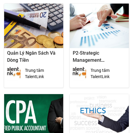
(CED)
Quản Lý Ngân Sách Và
P2-Strategic
Dòng Tiền
Management
Accounting (Chương
Trung tâm
Trung tâm
Trình CPA)
TalentLink
TalentLink