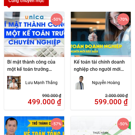
Cùng chuyên mục
-50
%
-70
%
Bí mật thành công của
Kế toán tài chính doanh
một kế toán trưởng
nghiệp cho người mới
chuyên nghiệp
bắt đầu
Lưu Mạnh Thắng
Nguyễn Hoàng
990.000
₫
2.000.000
₫
499.000
₫
599.000
₫
-57
%
-50
%