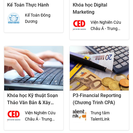
Kế Toán Thực Hành
Khóa học Digital
Marketing
Kế Toán Đông
Dương
Viện Nghiên Cứu
Châu Á - Trung
Tâm Phát Triển
Khoa Học Kinh Tế
(CED)
Khóa học Kỹ thuật Soạn
P3-Financial Reporting
Thảo Văn Bản & Xây
(Chương Trình CPA)
dựng Hệ Thống Tài Liệu
Viện Nghiên Cứu
Trung tâm
Quản Lý Nội Bộ
Châu Á - Trung
TalentLink
Tâm Phát Triển
Khoa Học Kinh Tế