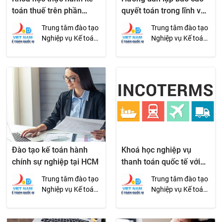
toán thuế trên phần
quyết toán trong lĩnh vực
mềm
hải quan
Trung tâm đào tạo
Trung tâm đào tạo
Nghiệp vụ Kế toán
Nghiệp vụ Kế toán
Quốc gia
Quốc gia
Đào tạo kế toán hành
Khoá học nghiệp vụ
chính sự nghiệp tại HCM
thanh toán quốc tế với
Incoterms 2010
Trung tâm đào tạo
Trung tâm đào tạo
Nghiệp vụ Kế toán
Nghiệp vụ Kế toán
Quốc gia
Quốc gia