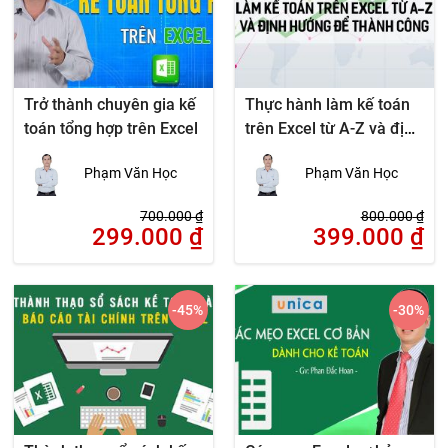
Trở thành chuyên gia kế
Thực hành làm kế toán
toán tổng hợp trên Excel
trên Excel từ A-Z và định
hướng để thành công
Phạm Văn Học
Phạm Văn Học
700.000
₫
800.000
₫
299.000
₫
399.000
₫
-45
%
-30
%