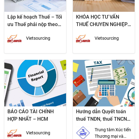
Lập kế hoạch Thuế – Tối
KHÓA HỌC TƯ VẤN
ưu Thuế phải nộp theo
THUẾ CHUYÊN NGHIỆP
khuôn khổ của pháp luật
– 26/10/12
Vietsourcing
Vietsourcing
BÁO CÁO TÀI CHÍNH
Hướng dẫn Quyết toán
HỢP NHẤT – HCM
thuế TNDN, thuế TNCN
2012
Trung tâm Xúc tiến
Vietsourcing
Thương mại và