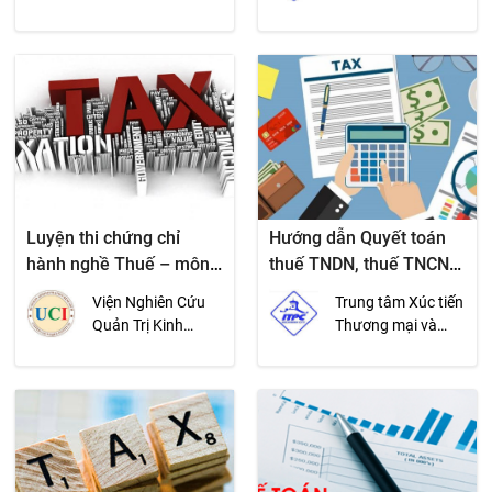
Đầu tư TP.HCM
(ITPC)
Luyện thi chứng chỉ
Hướng dẫn Quyết toán
hành nghề Thuế – môn
thuế TNDN, thuế TNCN
Thuế
2012
Viện Nghiên Cứu
Trung tâm Xúc tiến
Quản Trị Kinh
Thương mại và
Doanh UCI
Đầu tư TP.HCM
(ITPC)