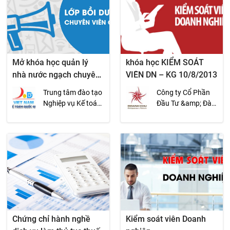
Mở khóa học quản lý
khóa học KIỂM SOÁT
nhà nước ngạch chuyên
VIÊN DN – KG 10/8/2013
viên, ngạch chuyên viên
Trung tâm đào tạo
Công ty Cổ Phần
chính
Nghiệp vụ Kế toán
Đầu Tư &amp; Đào
Quốc gia
tạo Doanh Chủ
Chứng chỉ hành nghề
Kiểm soát viên Doanh