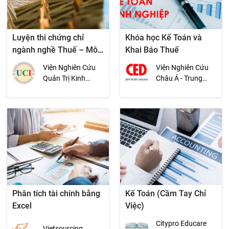
Luyện thi chứng chỉ
Khóa học Kế Toán và
ngành nghề Thuế – Môn
Khai Báo Thuế
Kế toán
Viện Nghiên Cứu
Viện Nghiên Cứu
Quản Trị Kinh
Châu Á - Trung
Doanh UCI
Tâm Phát Triển
Khoa Học Kinh Tế
(CED)
Phân tích tài chính bằng
Kế Toán (Cầm Tay Chỉ
Excel
Việc)
Citypro Educare
Vietsourcing