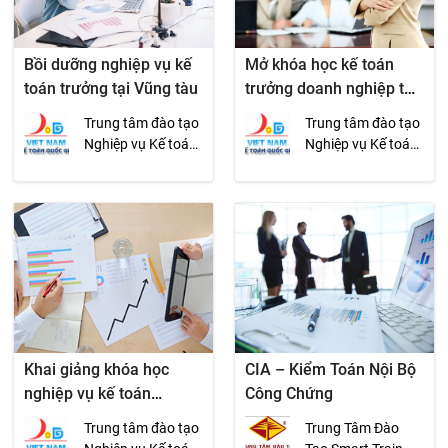
Bồi dưỡng nghiệp vụ kế
Mở khóa học kế toán
toán trưởng tại Vũng tàu
trưởng doanh nghiệp tại
HCM
Trung tâm đào tạo
Trung tâm đào tạo
Nghiệp vụ Kế toán
Nghiệp vụ Kế toán
Quốc gia
Quốc gia
Khai giảng khóa học
CIA – Kiểm Toán Nội Bộ
nghiệp vụ kế toán
Công Chứng
trưởng hành chính sự
Trung tâm đào tạo
Trung Tâm Đào
nghiệp tại HCM