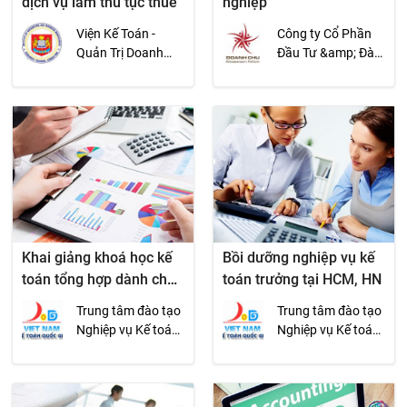
dịch vụ làm thủ tục thuế
nghiệp
Viện Kế Toán -
Công ty Cổ Phần
Quản Trị Doanh
Đầu Tư &amp; Đào
Nghiệp
tạo Doanh Chủ
Khai giảng khoá học kế
Bồi dưỡng nghiệp vụ kế
toán tổng hợp dành cho
toán trưởng tại HCM, HN
người mới bắt đầu
Trung tâm đào tạo
Trung tâm đào tạo
Nghiệp vụ Kế toán
Nghiệp vụ Kế toán
Quốc gia
Quốc gia