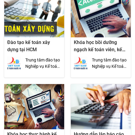
Đào tạo kế toán xây
Khóa học bồi dưỡng
dựng tại HCM
ngạch kế toán viên, kế
toán viên chính
Trung tâm đào tạo
Trung tâm đào tạo
Nghiệp vụ Kế toán
Nghiệp vụ Kế toán
Quốc gia
Quốc gia
Khóa học thực hành kế
Hướng dẫn lập báo cáo