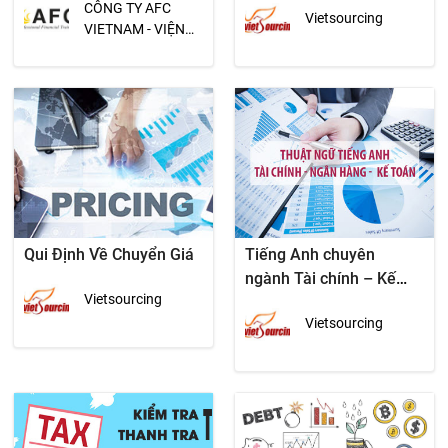
CÔNG TY AFC
Vietsourcing
nộp?
VIETNAM - VIỆN
QUẢN TRỊ TÀI
CHÍNH AFC
Qui Định Về Chuyển Giá
Tiếng Anh chuyên
ngành Tài chính – Kế
Vietsourcing
toán – Kiểm toán
Vietsourcing