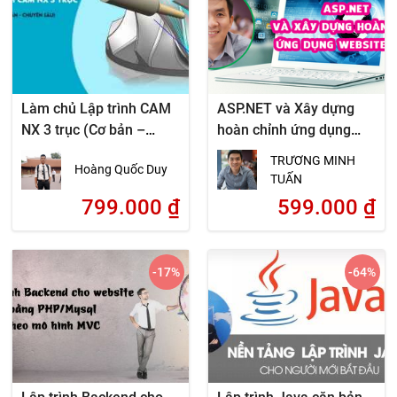
Làm chủ Lập trình CAM
ASP.NET và Xây dựng
NX 3 trục (Cơ bản –
hoàn chỉnh ứng dụng
Chuyên sâu)
website động
TRƯƠNG MINH
Hoàng Quốc Duy
TUẤN
799.000
₫
599.000
₫
-17
%
-64
%