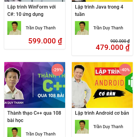
Lập trình WinForm với
Lập trình Java trong 4
C#: 10 ứng dụng
tuần
Trần Duy Thanh
Trần Duy Thanh
599.000
₫
900.000
₫
479.000
₫
-29
%
-40
%
Thành thạo C++ qua 108
Lập trình Android cơ bản
bài học
Trần Duy Thanh
Trần Duy Thanh