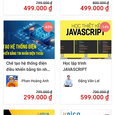
799.000
₫
800.000
₫
499.000
₫
499.000
₫
-63
%
-14
%
Chế tạo hệ thống điện
Học lập trình
điều khiển bằng tin nhắn
JAVASCRIPT
điện thoại
Phan Hoàng Anh
Đặng Văn Lel
799.000
₫
700.000
₫
299.000
₫
599.000
₫