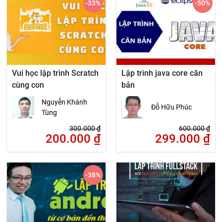
-33
%
-50
%
Vui học lập trình Scratch
Lập trình java core căn
cùng con
bản
Nguyễn Khánh
Đỗ Hữu Phúc
Tùng
300.000
₫
600.000
₫
200.000
₫
299.000
₫
-38
%