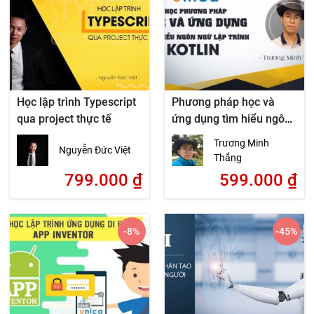
Học lập trình Typescript
Phương pháp học và
qua project thực tế
ứng dụng tìm hiểu ngôn
ngữ lập trình Kotlin
Trương Minh
Nguyễn Đức Việt
Thắng
799.000
₫
599.000
₫
-8
%
-45
%