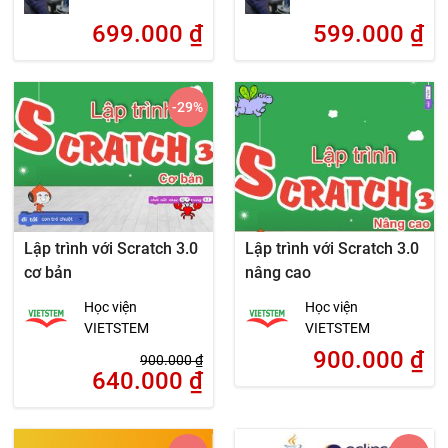
699.000
₫
599.000
₫
-29
%
Lập trình với Scratch 3.0
Lập trình với Scratch 3.0
cơ bản
nâng cao
Học viện
Học viện
VIETSTEM
VIETSTEM
900.000
₫
900.000
₫
640.000
₫