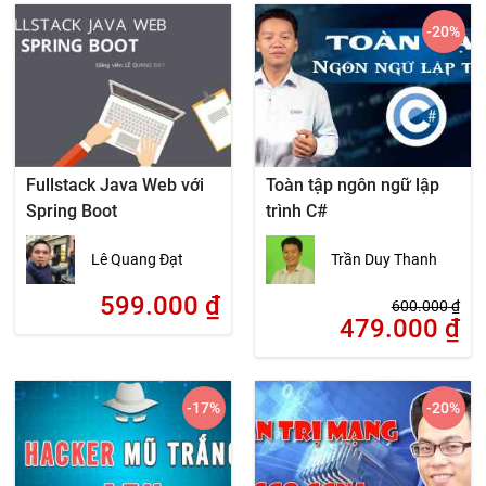
-20
%
Fullstack Java Web với
Toàn tập ngôn ngữ lập
Spring Boot
trình C#
Lê Quang Đạt
Trần Duy Thanh
599.000
₫
600.000
₫
479.000
₫
-17
%
-20
%