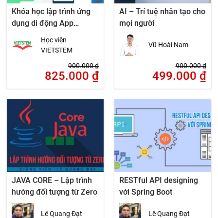
Khóa học lập trình ứng
AI – Trí tuệ nhân tạo cho
dụng di động App
mọi người
Inventor
Học viện
Vũ Hoài Nam
VIETSTEM
900.000
₫
900.000
₫
825.000
₫
499.000
₫
JAVA CORE – Lập trình
RESTful API designing
hướng đối tượng từ Zero
với Spring Boot
Lê Quang Đạt
Lê Quang Đạt