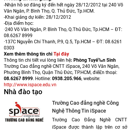
-
Nhận hồ sơ đăng ký đến hết ngày 28/12/2012 tại 240 Võ
Văn Ngân, P. Bình Thọ, Q. Thủ Đức, Tp.HCM.
-
Khai giảng dự kiến: 28/12/2012
-
Địa điểm học:
·
240 Võ Văn Ngân, P. Bình Thọ, Q.Thủ Đức, Tp.HCM – ĐT:
08.6267 8999
·
137C Nguyễn Chí Thanh, P.9, Q.5, Tp.HCM – ĐT: 08.6261
0303
Xem thêm thông tin chi
Tại đây
Thông tin chi tiết vui lòng liên hệ
: Phòng Tuyế‰n Sinh
Trường Cao đẳng nghề CNTT iSpace
,
240 Võ Văn Ngân,
Phường Bình Thọ, Quận Thủ Đức, TP.HCM, điế£n thoại:
08.6267 8999
. Hotline:
0938.205.966
, website:
http://www.ispace.edu.vn
Nhà đào tạo
Trường Cao đẳng nghề Công
Nghệ Thông Tin iSpace
Trường Cao Đẳng Nghề CNTT
iSpace được thành lập trên cơ sở