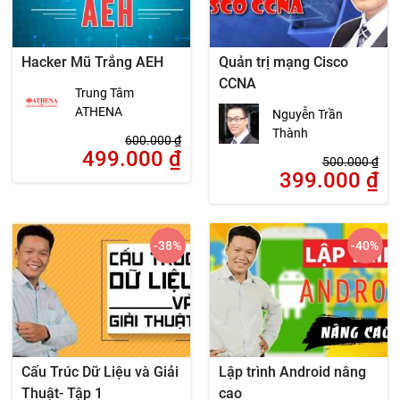
Hacker Mũ Trắng AEH
Quản trị mạng Cisco
CCNA
Trung Tâm
ATHENA
Nguyễn Trần
Thành
600.000
₫
499.000
₫
500.000
₫
399.000
₫
-38
%
-40
%
Cấu Trúc Dữ Liệu và Giải
Lập trình Android nâng
Thuật- Tập 1
cao