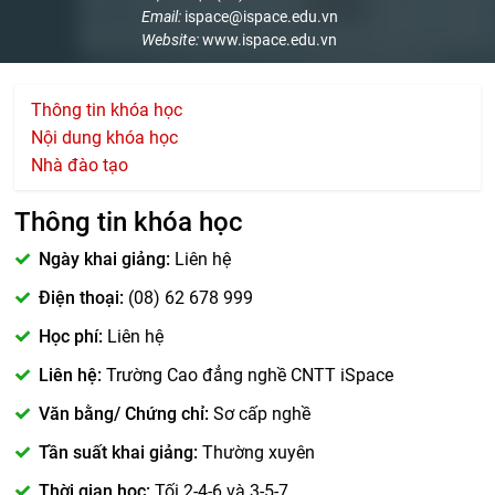
Email:
ispace@ispace.edu.vn
Website:
www.ispace.edu.vn
Thông tin khóa học
Nội dung khóa học
Nhà đào tạo
Thông tin khóa học
Ngày khai giảng:
Liên hệ
Điện thoại:
(08) 62 678 999
Học phí:
Liên hệ
Liên hệ:
Trường Cao đẳng nghề CNTT iSpace
Văn bằng/ Chứng chỉ:
Sơ cấp nghề
Tần suất khai giảng:
Thường xuyên
Thời gian học:
Tối 2-4-6 và 3-5-7