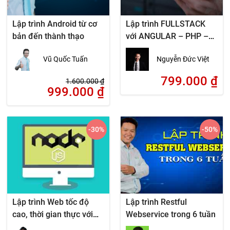
Lập trình Android từ cơ
Lập trình FULLSTACK
bản đến thành thạo
với ANGULAR – PHP –
MYSQL
Vũ Quốc Tuấn
Nguyễn Đức Việt
799.000
₫
1.600.000
₫
999.000
₫
-30
%
-50
%
Lập trình Web tốc độ
Lập trình Restful
cao, thời gian thực với
Webservice trong 6 tuần
NodeJS