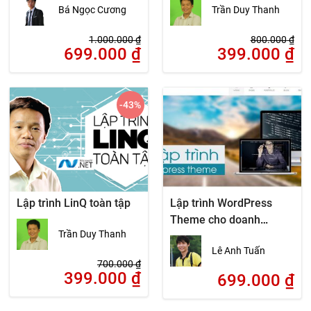
Bá Ngọc Cương
Trần Duy Thanh
1.000.000
₫
800.000
₫
699.000
₫
399.000
₫
-43
%
Lập trình LinQ toàn tập
Lập trình WordPress
Theme cho doanh
Trần Duy Thanh
nghiệp cùng Bootstrap
Lê Anh Tuấn
700.000
₫
399.000
₫
699.000
₫