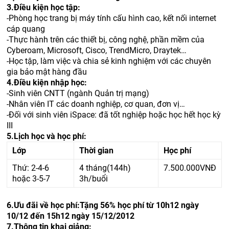
3.
Điều kiện học tập:
-
Phòng học trang bị máy tính cấu hình cao, kết nối internet
cáp quang
-
Thực hành trên các thiết bị, công nghệ, phần mềm của
Cyberoam, Microsoft, Cisco, TrendMicro, Draytek…
-
Học tập, làm việc và chia sẻ kinh nghiệm với các chuyên
gia bảo mật hàng đầu
4.
Điều kiện nhập học:
-
Sinh viên CNTT (ngành Quản trị mạng)
-
Nhân viên IT các doanh nghiệp, cơ quan, đơn vị…
-
Đối với sinh viên iSpace: đã tốt nghiệp hoặc học hết học kỳ
III
5.
Lịch học và học phí:
Lớp
Thời gian
Học phí
Thứ: 2-4-6
4 tháng(144h)
7.500.000
VNĐ
hoặc 3-5-7
3h/buổi
6.
Ưu đãi về học phí:
Tặng 56% học phí từ
10h12 ngày
10/12 đến 15h12 ngày 15/12/2012
7.
Thông tin khai giảng: