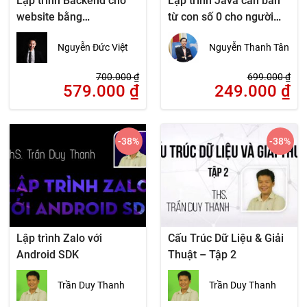
Lập trình Backend cho
Lập trình Java căn bản
website bằng
từ con số 0 cho người
PHP/Mysql theo mô hình
mới bắt đầu
Nguyễn Đức Việt
Nguyễn Thanh Tân
MVC
700.000
₫
699.000
₫
579.000
₫
249.000
₫
-38
%
-38
%
Lập trình Zalo với
Cấu Trúc Dữ Liệu & Giải
Android SDK
Thuật – Tập 2
Trần Duy Thanh
Trần Duy Thanh