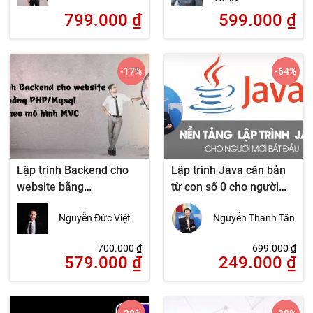
799.000
₫
599.000
₫
-17
%
-64
%
Lập trình Backend cho
Lập trình Java căn bản
website bằng
từ con số 0 cho người
PHP/Mysql theo mô hình
mới bắt đầu
Nguyễn Đức Việt
Nguyễn Thanh Tân
MVC
700.000
₫
699.000
₫
579.000
₫
249.000
₫