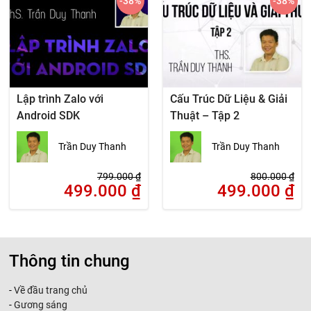
-38
%
-38
%
Lập trình Zalo với
Cấu Trúc Dữ Liệu & Giải
Android SDK
Thuật – Tập 2
Trần Duy Thanh
Trần Duy Thanh
799.000
₫
800.000
₫
499.000
₫
499.000
₫
Thông tin chung
-
Về đầu trang chủ
-
Gương sáng