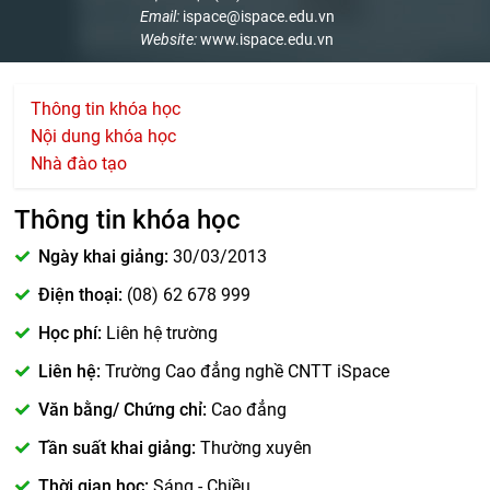
Email:
ispace@ispace.edu.vn
Website:
www.ispace.edu.vn
Thông tin khóa học
Nội dung khóa học
Nhà đào tạo
Thông tin khóa học
Ngày khai giảng:
30/03/2013
Điện thoại:
(08) 62 678 999
Học phí:
Liên hệ trường
Liên hệ:
Trường Cao đẳng nghề CNTT iSpace
Văn bằng/ Chứng chỉ:
Cao đẳng
Tần suất khai giảng:
Thường xuyên
Thời gian học:
Sáng - Chiều