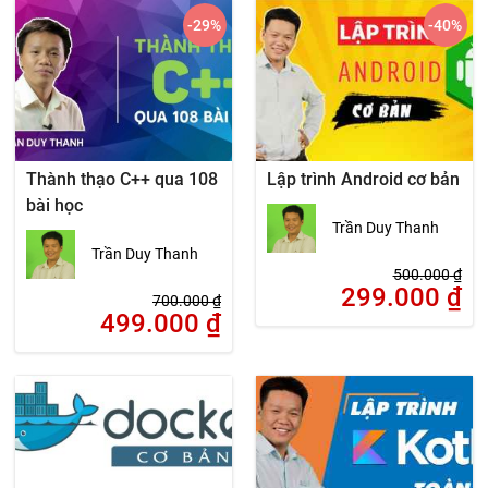
-29
%
-40
%
Thành thạo C++ qua 108
Lập trình Android cơ bản
bài học
Trần Duy Thanh
Trần Duy Thanh
500.000
₫
299.000
₫
700.000
₫
499.000
₫