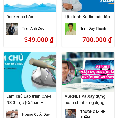
Docker cơ bản
Lập trình Kotlin toàn tập
Trần Anh Đức
Trần Duy Thanh
349.000
₫
700.000
₫
Làm chủ Lập trình CAM
ASP.NET và Xây dựng
NX 3 trục (Cơ bản –
hoàn chỉnh ứng dụng
Chuyên sâu)
website động
TRƯƠNG MINH
Hoàng Quốc Duy
TUẤN