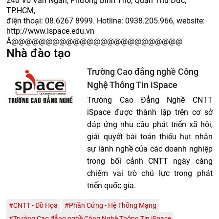
240 Võ Văn Ngân, Phường Bình Thọ, Quận Thủ Đức,
TP.HCM,
điện thoại: 08.6267 8999. Hotline: 0938.205.966, website:
http://www.ispace.edu.vn
Â@@@@@@@@@@@@@@@@@@@@@@@@@
Nhà đào tạo
Trường Cao đẳng nghề Công
Nghệ Thông Tin iSpace
Trường Cao Đẳng Nghề CNTT
iSpace được thành lập trên cơ sở
đáp ứng nhu cầu phát triển xã hội,
giải quyết bài toán thiếu hụt nhân
sự lành nghề của các doanh nghiệp
trong bối cảnh CNTT ngày càng
chiếm vai trò chủ lực trong phát
triển quốc gia.
#CNTT - Đồ Họa
#Phần Cứng - Hệ Thống Mạng
#Trường Cao đẳng nghề Công Nghệ Thông Tin iSpace